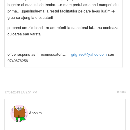
bugetar al dracului de treaba….e mare pretul asta sa-l cumperi din
prima….)gandindu-ma la restul facilitatilor pe care le-as lua)mi-e
greu sa ajung la crescatorii
ps:cand am zis bandit m-am referit la caracterul lui….nu conteaza
culoarea sau varsta
orice raspuns as fi recunoscator…..
grig_red@yahoo.com
sau
0740676256
17/01/2013 LA 9:51 PM
#5283
Anonim