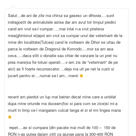
Salut…de ani de zile ma chinui sa gasesc un dihoras….sunt
indragostit de animalutele astea dar am avut tot timpul piedici
cand am vrut sa-l cumpar…..mai intai n-a vrut prietena
mea(ghinionul ei)apoi am vrut sa cumpar unul dar veterinarii de la
mine din localitate(Tulcea) cand le vorbeam de Dihor se uitau de
parca le vorbeam de Dragonul de Komodo….mor sa am asa
ceva…..daca stiti o donatie sau chiar de vanzare la un pret nu
prea mare(sa fie totusi operati….v-am zis de “veterinarii” de pe
aici) as fi foarte recunoscator….deja ma uit pe net la custi si
jucarii pentru ei….numai sa-l am…mersi
recent am pierdut un lup mai batran decat mine care a umblat
dupa mine oriunde ma duceam(foc si para cum se zice)si mi-a
murit in timp ce-l mangaiam culcat langa el si el imi lingea mana
repet….as si cumpara (din pacate mai mult de 100 – 150 de
RON n-as putea da(am citit ca ajunge pana la 300-400 RON