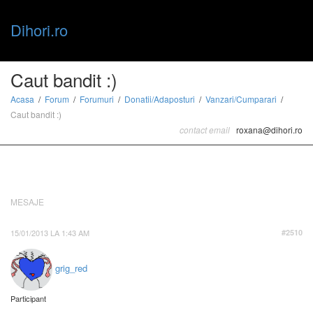
Dihori.ro
Toggle
Caut bandit :)
Acasa
Forum
Forumuri
Donatii/Adaposturi
Vanzari/Cumparari
Caut bandit :)
naviga
contact email
roxana@dihori.ro
MESAJE
15/01/2013 LA 1:43 AM
#2510
grig_red
Participant