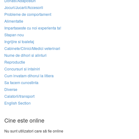
Donatii/Adaposturi
Jocuri/Jucarii/Accesorii
Probleme de comportament
Alimentatie
Impartaseste cu noi experienta ta!
Stapan nou
Ingrijire si toaletaj
Cabinete/Clinici/Medici veterinari
Nume de dihori si alinturi
Reproductie
Concursuri si intalniri
Cum invatam dihorul la litiera
Sa facem cunostinta
Diverse
Calatorii/transport
English Section
Cine este online
Nu sunt utilizatori care să fie online