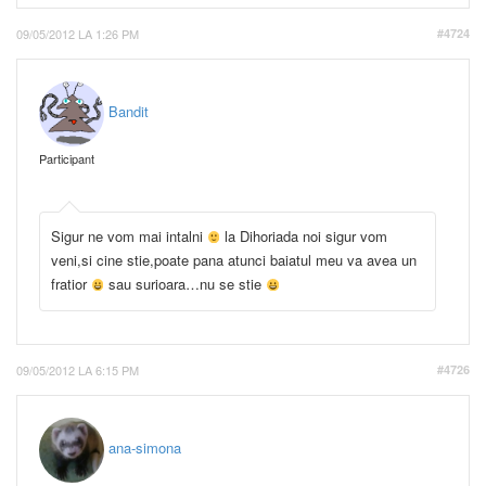
09/05/2012 LA 1:26 PM
#4724
Bandit
Participant
Sigur ne vom mai intalni
la Dihoriada noi sigur vom
veni,si cine stie,poate pana atunci baiatul meu va avea un
fratior
sau surioara…nu se stie
09/05/2012 LA 6:15 PM
#4726
ana-simona