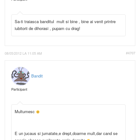
Sa-ti traiasca banditul mult si bine , bine ai venit printre
iubitorii de dihorasi , pupam cu drag!
08/05/2012 LA 11:05 AM
#4707
Bandit
Participant
Multumesc
E un jucaus si jumatate,e drept,doarme mult,dar cand se