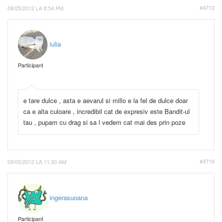
08/05/2012 LA 8:54 PM
#4712
iulia
Participant
e tare dulce , asta e aevarul si millo e la fel de dulce doar
ca e alta culoare , incredibil cat de expresiv este Bandit-ul
tau , pupam cu drag si sa l vedem cat mai des prin poze
09/05/2012 LA 11:30 AM
#4719
ingerasuoana
Participant