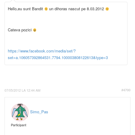
Hello,eu sunt Bandit
un dihoras nascut pe 8.03.2012
Cateva pozici
https://www.facebook.com/media/set/?
set=a.106057392864531.7794.100003808122613&type=3
07/05/2012 LA 12:44 AM
#4700
Simo_Pas
Participant