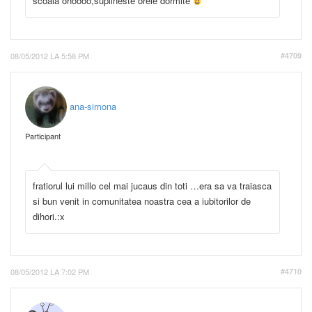
scoala ohoooo,suplineste orele dormite
08/05/2012 LA 5:58 PM
#4709
ana-simona
Participant
fratiorul lui millo cel mai jucaus din toti …era sa va traiasca
si bun venit in comunitatea noastra cea a iubitorilor de
dihori.:x
08/05/2012 LA 7:02 PM
#4710