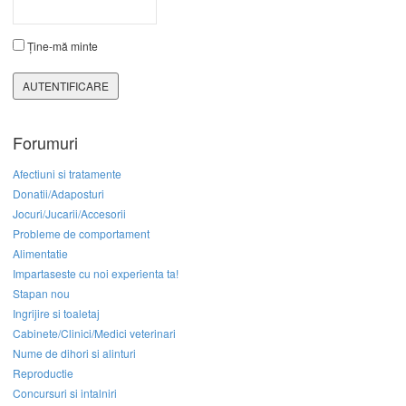
Ține-mă minte
AUTENTIFICARE
Forumuri
Afectiuni si tratamente
Donatii/Adaposturi
Jocuri/Jucarii/Accesorii
Probleme de comportament
Alimentatie
Impartaseste cu noi experienta ta!
Stapan nou
Ingrijire si toaletaj
Cabinete/Clinici/Medici veterinari
Nume de dihori si alinturi
Reproductie
Concursuri si intalniri