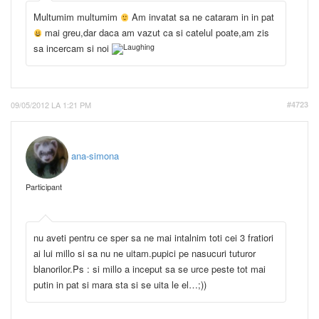
Multumim multumim
Am invatat sa ne cataram in in pat
mai greu,dar daca am vazut ca si catelul poate,am zis
sa incercam si noi
09/05/2012 LA 1:21 PM
#4723
ana-simona
Participant
nu aveti pentru ce sper sa ne mai intalnim toti cei 3 fratiori
ai lui millo si sa nu ne uitam.pupici pe nasucuri tuturor
blanorilor.Ps : si millo a inceput sa se urce peste tot mai
putin in pat si mara sta si se uita le el…;))