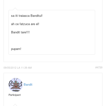
sa iti traiasca Banditul!
ah ce fatzuca are el!
Bandit tare!!!!
pupam!
09/05/2012 LA 11:39 AM
#4720
Bandit
Participant