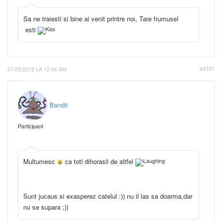
Sa ne traiesti si bine ai venit printre noi, Tare frumusel
esti
07/05/2012 LA 12:46 AM
#4701
Bandit
Participant
Multumesc
ca toti dihorasii de altfel
Sunt jucaus si exasperez catelul :)) nu il las sa doarma,dar
nu se supara ;))