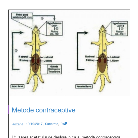
Metode contraceptive
,
,
,
10/10/2017
Sanatate
0
Roxana
Utilizarea acetatului de deslorelin ca şi metodă contraceptivă