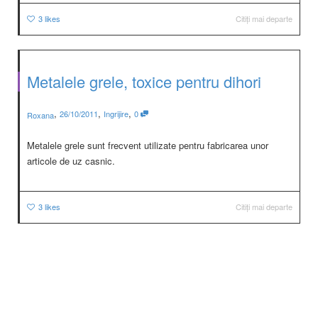
3
likes
Citiți mai departe
Metalele grele, toxice pentru dihori
,
,
,
26/10/2011
Ingrijire
0
Roxana
Metalele grele sunt frecvent utilizate pentru fabricarea unor
articole de uz casnic.
3
likes
Citiți mai departe