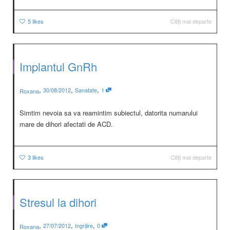
5
likes
Citiți mai departe
Implantul GnRh
,
,
,
30/08/2012
Sanatate
1
Roxana
Simtim nevoia sa va reamintim subiectul, datorita numarului
mare de dihori afectati de ACD.
3
likes
Citiți mai departe
Stresul la dihori
,
,
,
27/07/2012
Ingrijire
0
Roxana