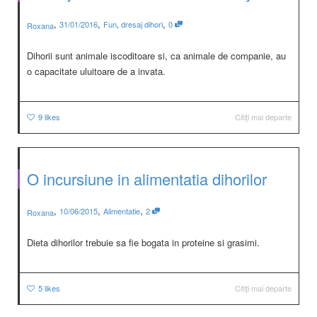
,
,
,
31/01/2016
Fun
,
dresaj dihori
0
Roxana
Dihorii sunt animale iscoditoare si, ca animale de companie, au
o capacitate uluitoare de a invata.
9
likes
Citiți mai departe
O incursiune in alimentatia dihorilor
,
,
,
10/06/2015
Alimentatie
2
Roxana
Dieta dihorilor trebuie sa fie bogata in proteine si grasimi.
5
likes
Citiți mai departe