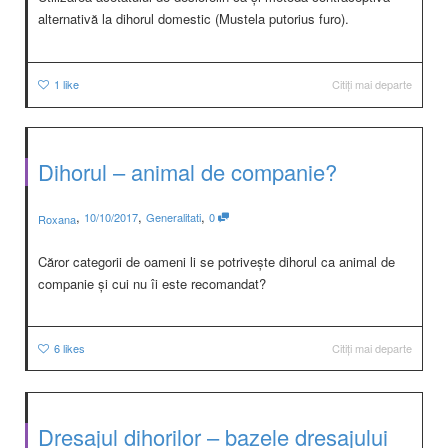
alternativă la dihorul domestic (Mustela putorius furo).
1
like
Citiți mai departe
Dihorul – animal de companie?
,
,
,
10/10/2017
Generalitati
0
Roxana
Căror categorii de oameni li se potrivește dihorul ca animal de
companie și cui nu îi este recomandat?
6
likes
Citiți mai departe
Dresajul dihorilor – bazele dresajului