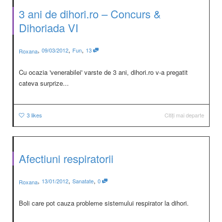
3 ani de dihori.ro – Concurs &
Dihoriada VI
,
,
,
09/03/2012
Fun
13
Roxana
Cu ocazia 'venerabilei' varste de 3 ani, dihori.ro v-a pregatit
cateva surprize...
3
likes
Citiți mai departe
Afectiuni respiratorii
,
,
,
13/01/2012
Sanatate
0
Roxana
Boli care pot cauza probleme sistemului respirator la dihori.