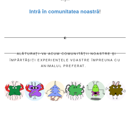
!
Intră în comunitatea noastră
ALĂTURAȚI-VA ACUM COMUNITĂȚII NOASTRE ȘI
ÎMPĂRTĂȘIȚI EXPERIENȚELE VOASTRE ÎMPREUNA CU
ANIMALUL PREFERAT.