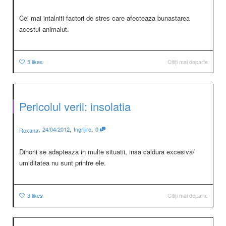
Cei mai intalniti factori de stres care afecteaza bunastarea
acestui animalut.
5
likes
Citiți mai departe
Pericolul verii: insolatia
,
,
,
24/04/2012
Ingrijire
0
Roxana
Dihorii se adapteaza in multe situatii, insa caldura excesiva/
umiditatea nu sunt printre ele.
3
likes
Citiți mai departe