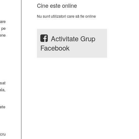
Cine este online
Nu sunt utilizatori care să fie online
are
a pe
ene
Activitate Grup
Facebook
osat
ala,
ete
cru