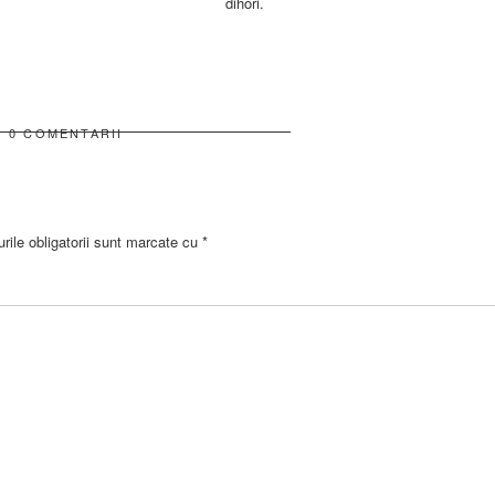
dihori.
0 COMENTARII
ile obligatorii sunt marcate cu
*