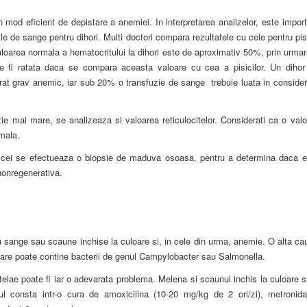
d eficient de depistare a anemiei. In interpretarea analizelor, este import
le de sange pentru dihori. Multi doctori compara rezultatele cu cele pentru pis
loarea normala a hematocritului la dihori este de aproximativ 50%, prin urmar
ate fi ratata daca se compara aceasta valoare cu cea a pisicilor. Un dihor
t grav anemic, iar sub 20% o transfuzie de sange trebuie luata in consider
e mai mare, se analizeaza si valoarea reticulocitelor. Considerati ca o valo
mala.
bicei se efectueaza o biopsie de maduva osoasa, pentru a determina daca e
nonregenerativa.
u sange sau scaune inchise la culoare si, in cele din urma, anemie. O alta ca
are poate contine bacterii de genul Campylobacter sau Salmonella.
elae poate fi iar o adevarata problema. Melena si scaunul inchis la culoare 
ul consta intr-o cura de amoxicilina (10-20 mg/kg de 2 ori/zi), metronida