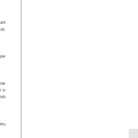
arii
a).
pre
tei
i in
iti
ntru