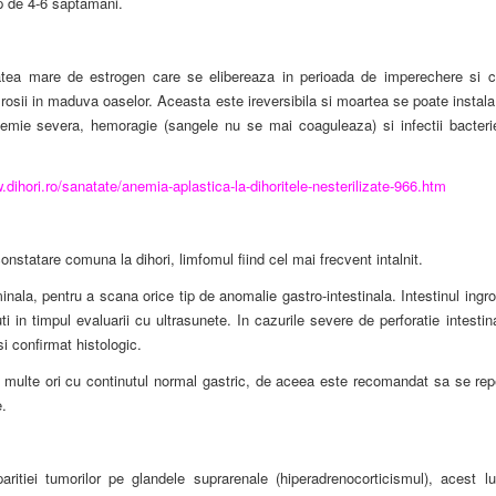
mp de 4-6 saptamani.
tatea mare de estrogen care se elibereaza in perioada de imperechere si c
rosii in maduva oaselor. Aceasta este ireversibila si moartea se poate instal
mie severa, hemoragie (sangele nu se mai coaguleaza) si infectii bacteri
.dihori.ro/sanatate/anemia-aplastica-la-dihoritele-nesterilizate-966.htm
onstatare comuna la dihori, limfomul fiind cel mai frecvent intalnit.
la, pentru a scana orice tip de anomalie gastro-intestinala. Intestinul ingr
uti in timpul evaluarii cu ultrasunete. In cazurile severe de perforatie intestin
i confirmat histologic.
 multe ori cu continutul normal gastric, de aceea este recomandat sa se rep
.
iei tumorilor pe glandele suprarenale (hiperadrenocorticismul), acest lu