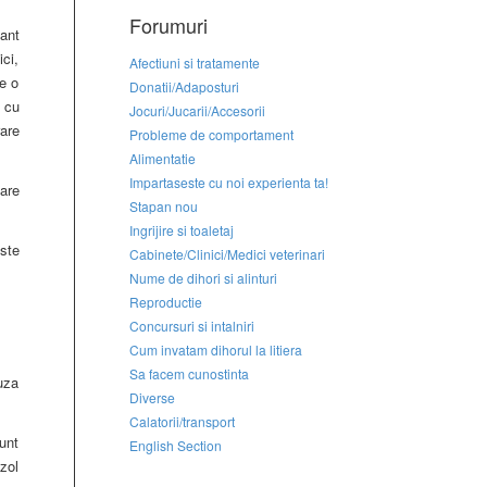
Forumuri
ant
ici,
Afectiuni si tratamente
e o
Donatii/Adaposturi
 cu
Jocuri/Jucarii/Accesorii
are
Probleme de comportament
Alimentatie
Impartaseste cu noi experienta ta!
are
Stapan nou
Ingrijire si toaletaj
ste
Cabinete/Clinici/Medici veterinari
Nume de dihori si alinturi
Reproductie
Concursuri si intalniri
Cum invatam dihorul la litiera
Sa facem cunostinta
uza
Diverse
Calatorii/transport
sunt
English Section
zol