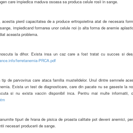
ogen care impiedica maduva osoasa sa produca celule rosii in sange.
, acestia pierd capacitatea de a produce eritropoietina atat de necesara form
sange, impiedicand formarea unor celule noi (o alta forma de anemie aplastic
diat aceasta problema.
noscuta la dihor. Exista insa un caz care a fost tratat cu succes si des
ance.info/ferretanemia-PRCA.pdf
tip de parvovirus care ataca familia mustelidelor. Unul dintre semnele aces
anemia. Exista un test de diagnosticare, care din pacate nu se gaseste la no
cuta si nu exista vaccin disponibil inca. Pentru mai multe informatii, cit
htm
 anumite tipuri de hrana de pisica de proasta calitate pot deveni anemici, pe
entii necesari producerii de sange.