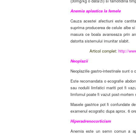
(30mg/kg o data/zi) si famotidina ti
Anemia aplastica la femele
Cauza acestei afectiuni este canti
suprima producerea de celule albe si 
masura ce boala avanseaza prin ane
datorita sistemului imunitar slabit.
Articol complet:
http://www
Neoplazii
Neoplaziile gastro-intestinale sunt o c
Este recomandata o ecografie abdomina
sau nodulii limfatici mariti pot fi vaz
limfomul poate fi vazut post-mortem s
Masele gastrice pot fi confundate de
examenul ecografic dupa aprox. 6 ore
Hiperadrenocorticism
Anemia este un semn comun a aparit