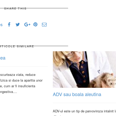
SHARE THIS
es
RTICOLE SIMILARE
tea
scurteaza viata, reduce
fizica si duce la aparitia unor
e, cum ar fi insuficienta
ngestiva....
ADV sau boala aleutina
ADV-ul este un tip de parvoviroza intalnit l