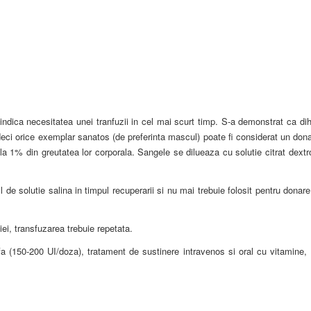
dica necesitatea unei tranfuzii in cel mai scurt timp. S-a demonstrat ca dih
deci orice exemplar sanatos (de preferinta mascul) poate fi considerat un don
a 1% din greutatea lor corporala. Sangele se dilueaza cu solutie citrat dext
de solutie salina in timpul recuperarii si nu mai trebuie folosit pentru donar
, transfuzarea trebuie repetata.
fa (150-200 UI/doza), tratament de sustinere intravenos si oral cu vitamine, 