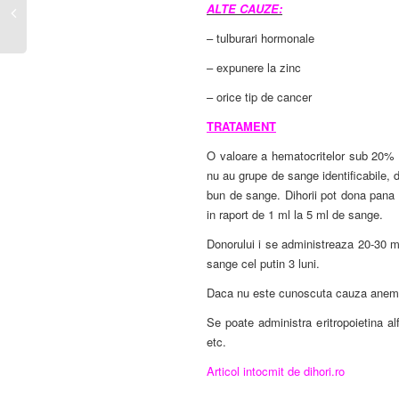
ALTE CAUZE:
– tulburari hormonale
– expunere la zinc
– orice tip de cancer
TRATAMENT
O valoare a hematocritelor sub 20% in
nu au grupe de sange identificabile, 
bun de sange. Dihorii pot dona pana l
in raport de 1 ml la 5 ml de sange.
Donorului i se administreaza 20-30 ml 
sange cel putin 3 luni.
Daca nu este cunoscuta cauza anemiei
Se poate administra eritropoietina al
etc.
Articol intocmit de dihori.ro