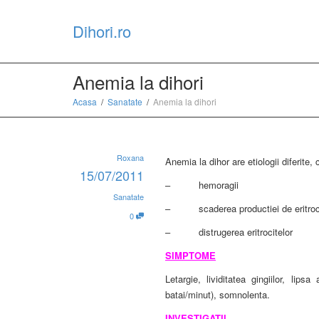
Dihori.ro
Anemia la dihori
Acasa
Sanatate
Anemia la dihori
Roxana
Anemia la dihor are etiologii diferite,
15/07/2011
– hemoragii
Sanatate
– scaderea productiei de eritroc
0
– distrugerea eritrocitelor
SIMPTOME
Letargie, lividitatea gingiilor, lips
batai/minut), somnolenta.
INVESTIGATII