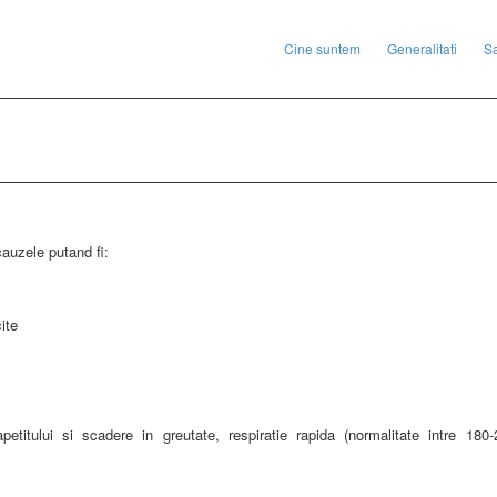
Cine suntem
Generalitati
S
 cauzele putand fi:
ite
a apetitului si scadere in greutate, respiratie rapida (normalitate intre 180