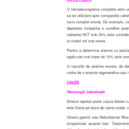
O hemoleucograma completa este un mo
sa se utilizeze spre comparatie valori
lucru complet eronat. De exemplu, va
depistare incipienta a conditiei po
valoarea HCT sub 30% este considera
la modul cel mai serios.
Pentru a determina anemia cu precizi
egala sau mai mare de 10% este nor
In cazurile de anemie severa, de o
vorba de o anemie regenerativa sau 
CAUZE
Hemoragii intestinale
Stresul repetat poate cauza diaree c
este hrana pe baza de carne cruda, c
Ulcerul gastric sau Helicobacter Must
simptomele acestei boli. Tratament