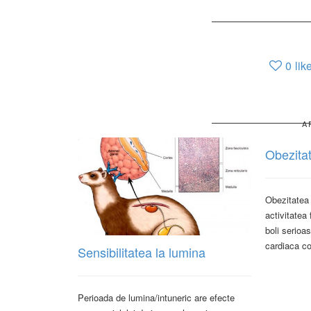
0
lik
A
Obezita
Obezitatea 
activitatea 
boli serioas
cardiaca co
Sensibilitatea la lumina
Perioada de lumina/intuneric are efecte