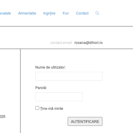
anatate
Alimentatie
Ingrijire
Fun
Contact
contact email
roxana@dihori.ro
Nume de utilizator:
Parolă:
Ține-mă minte
-225
AUTENTIFICARE