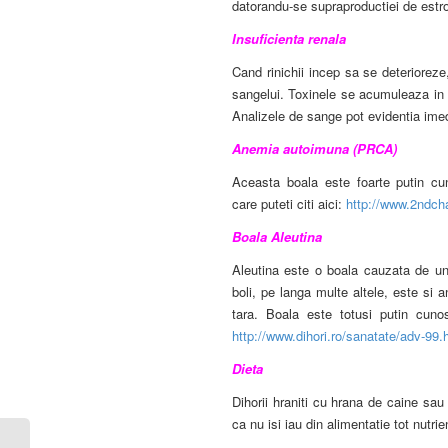
datorandu-se supraproductiei de estr
Insuficienta renala
Cand rinichii incep sa se deterioreze
sangelui. Toxinele se acumuleaza in 
Analizele de sange pot evidentia ime
Anemia autoimuna (PRCA)
Aceasta boala este foarte putin cu
care puteti citi aici:
http://www.2ndch
Boala Aleutina
Aleutina este o boala cauzata de un 
boli, pe langa multe altele, este si 
tara. Boala este totusi putin cunos
http://www.dihori.ro/sanatate/adv-99.
Dieta
Dihorii hraniti cu hrana de caine sau
ca nu isi iau din alimentatie tot nutri