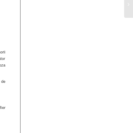
orii
ator
roza
e de
fier