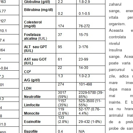
zaharul d
sange, ener
vitala pen
organism.
Aceasta e
controlata
nivelul 
insulina 
sange. Acea
poate varia
parcursul u
zile, adica 
mare imed
dupa masa
mai mi
inainte. E b
sa nu hrane
animalul inai
de a prel
probe de san