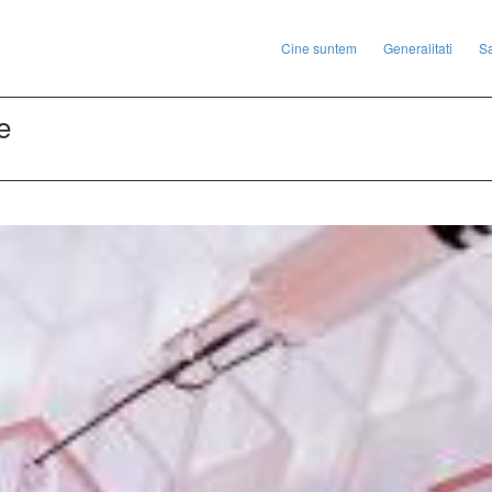
Cine suntem
Generalitati
S
e