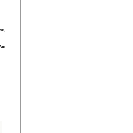
sa,
Van
Parazitii intestinali