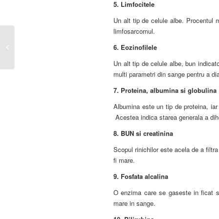
5.
Limfocitele
Un alt tip de celule albe. Procentul m
limfosarcomul.
6.
Eozinofilele
Un alt tip de celule albe, bun indicat
multi parametri din sange pentru a di
7.
Proteina, albumina si globulina
Albumina este un tip de proteina, iar
Acestea indica starea generala a dihor
8.
BUN si creatinina
Scopul rinichilor este acela de a filt
fi mare.
9.
Fosfata alcalina
O enzima care se gaseste in ficat s
mare in sange.