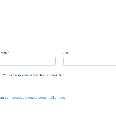
*
Email
Site
l. You can also
subscribe
without commenting.
um sunt procesate datele comentariilor tale
.