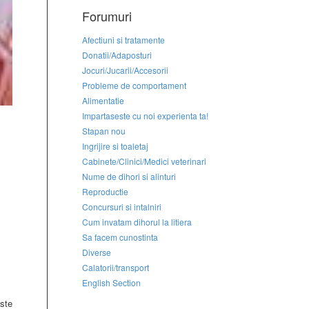
Forumuri
Afectiuni si tratamente
Donatii/Adaposturi
Jocuri/Jucarii/Accesorii
Probleme de comportament
Alimentatie
Impartaseste cu noi experienta ta!
Stapan nou
Ingrijire si toaletaj
Cabinete/Clinici/Medici veterinari
Nume de dihori si alinturi
Reproductie
Concursuri si intalniri
Cum invatam dihorul la litiera
Sa facem cunostinta
Diverse
Calatorii/transport
English Section
ste