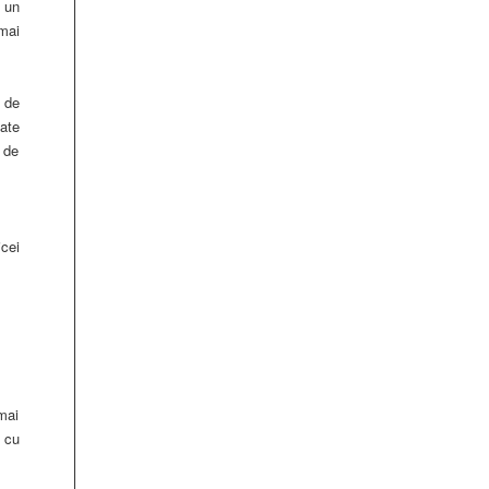
 un
mai
 de
ate
n de
cei
 mai
e cu