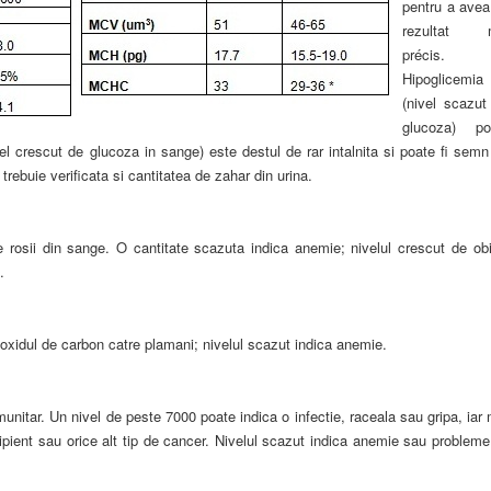
pentru a avea
rezultat 
précis.
Hipoglicemia
(nivel scazut
glucoza) po
vel crescut de glucoza in sange) este destul de rar intalnita si poate fi sem
trebuie verificata si cantitatea de zahar din urina.
e rosii din sange. O cantitate scazuta indica anemie; nivelul crescut de obi
.
dioxidul de carbon catre plamani; nivelul scazut indica anemie.
munitar. Un nivel de peste 7000 poate indica o infectie, raceala sau gripa, iar
ipient sau orice alt tip de cancer. Nivelul scazut indica anemie sau problem