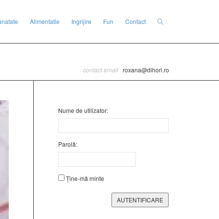
anatate
Alimentatie
Ingrijire
Fun
Contact
contact email
roxana@dihori.ro
Nume de utilizator:
Parolă:
Ține-mă minte
AUTENTIFICARE