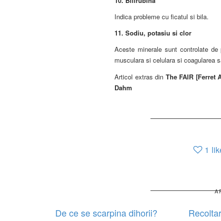
10.
Bilirubina
Indica probleme cu ficatul si bila.
11.
Sodiu, potasiu si clor
Aceste minerale sunt controlate de p
musculara si celulara si coagularea s
Articol extras din
The FAIR [Ferret 
Dahm
1
lik
A
De ce se scarpina dihorii?
Recolta