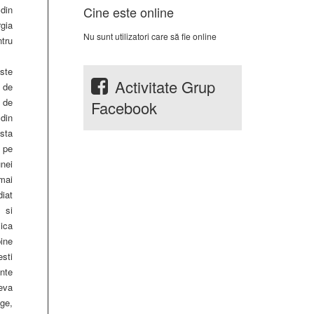
in
Cine este online
gia
Nu sunt utilizatori care să fie online
tru
ste
Activitate Grup
 de
de
Facebook
din
sta
 pe
nei
mai
iat
 si
ca
ine
sti
nte
eva
ge,