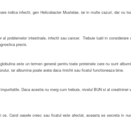
are indica infectii, gen Helicobacter Mustelae, iar in multe cazuri, dar nu to
or al problemelor intestinale, infectii sau cancer. Trebuie luati in considerare
agnostica precis.
 globulina este un termen general pentru toate proteinele care nu sunt album
ului, iar albumina poate arata daca rinichii sau ficatul functioneaza bine.
ra impuritatile. Daca acestia nu merg cum trebuie, nivelul BUN si al creatininei 
i os. Cand oasele cresc sau ficatul este afectat, aceasta se secreta in nu