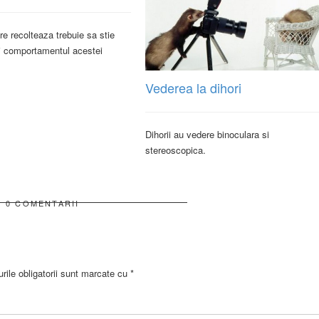
re recolteaza trebuie sa stie
i comportamentul acestei
Vederea la dihori
Dihorii au vedere binoculara si
stereoscopica.
0 COMENTARII
ile obligatorii sunt marcate cu
*