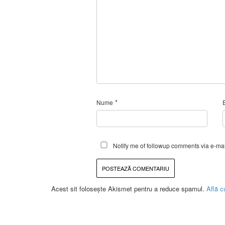
*
Nume
Notify me of followup comments via e-mai
Acest sit folosește Akismet pentru a reduce spamul.
Află c