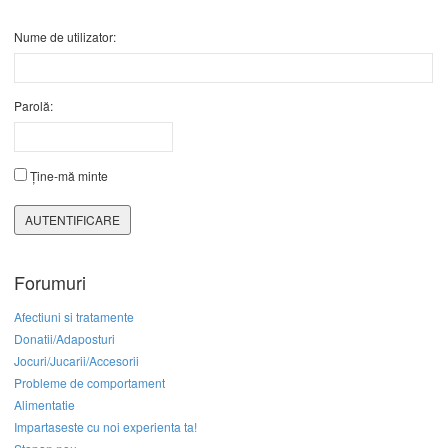
Nume de utilizator:
Parolă:
Ține-mă minte
AUTENTIFICARE
Forumuri
Afectiuni si tratamente
Donatii/Adaposturi
Jocuri/Jucarii/Accesorii
Probleme de comportament
Alimentatie
Impartaseste cu noi experienta ta!