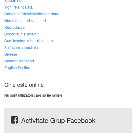
Stapan nou
Ingrijire si toaletaj
Cabinete/Clinici/Medici veterinari
Nume de dihori si alinturi
Reproductie
Concursuri si intalniri
Cum invatam dihorul la litiera
Sa facem cunostinta
Diverse
Calatorii/transport
English Section
Cine este online
Nu sunt utilizatori care să fie online
Activitate Grup Facebook