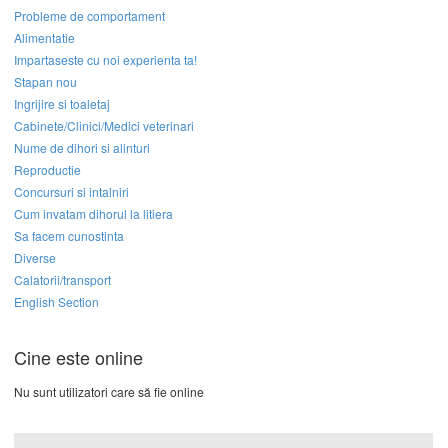
Probleme de comportament
Alimentatie
Impartaseste cu noi experienta ta!
Stapan nou
Ingrijire si toaletaj
Cabinete/Clinici/Medici veterinari
Nume de dihori si alinturi
Reproductie
Concursuri si intalniri
Cum invatam dihorul la litiera
Sa facem cunostinta
Diverse
Calatorii/transport
English Section
Cine este online
Nu sunt utilizatori care să fie online