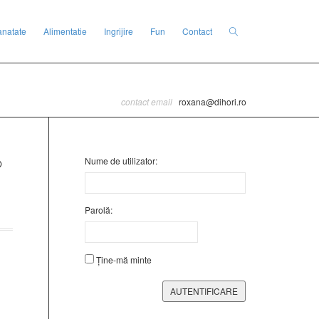
anatate
Alimentatie
Ingrijire
Fun
Contact
contact email
roxana@dihori.ro
Nume de utilizator:
Parolă:
Ține-mă minte
AUTENTIFICARE