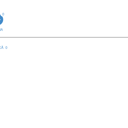
0
IA
CĂ
0