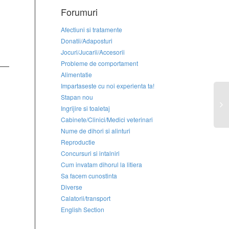
Forumuri
Afectiuni si tratamente
Donatii/Adaposturi
Jocuri/Jucarii/Accesorii
Probleme de comportament
Alimentatie
Impartaseste cu noi experienta ta!
Stapan nou
Ingrijire si toaletaj
Cabinete/Clinici/Medici veterinari
Nume de dihori si alinturi
Reproductie
Concursuri si intalniri
Cum invatam dihorul la litiera
Sa facem cunostinta
Diverse
Calatorii/transport
English Section