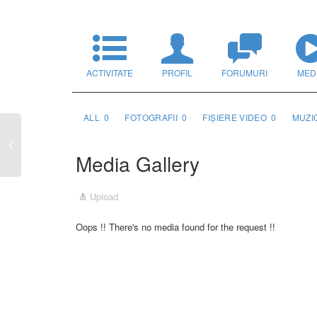
ACTIVITATE
PROFIL
FORUMURI
MED
ALL
0
FOTOGRAFII
0
FIȘIERE VIDEO
0
MUZI
Media Gallery
Upload
Oops !! There's no media found for the request !!