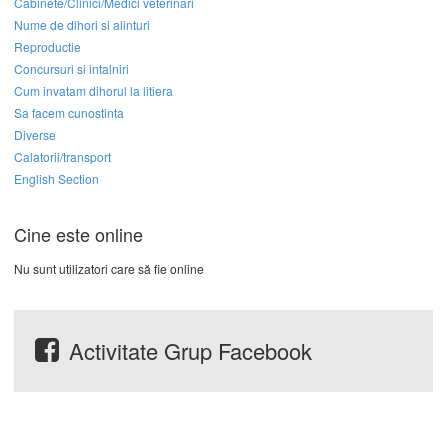
Cabinete/Clinici/Medici veterinari
Nume de dihori si alinturi
Reproductie
Concursuri si intalniri
Cum invatam dihorul la litiera
Sa facem cunostinta
Diverse
Calatorii/transport
English Section
Cine este online
Nu sunt utilizatori care să fie online
Activitate Grup Facebook