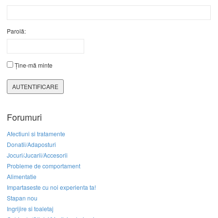
Parolă:
Ține-mă minte
AUTENTIFICARE
Forumuri
Afectiuni si tratamente
Donatii/Adaposturi
Jocuri/Jucarii/Accesorii
Probleme de comportament
Alimentatie
Impartaseste cu noi experienta ta!
Stapan nou
Ingrijire si toaletaj