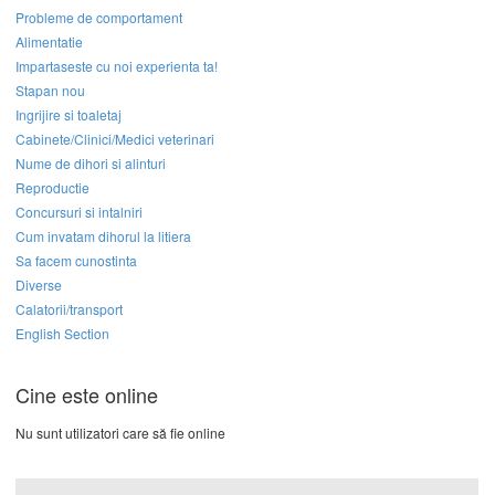
Probleme de comportament
Alimentatie
Impartaseste cu noi experienta ta!
Stapan nou
Ingrijire si toaletaj
Cabinete/Clinici/Medici veterinari
Nume de dihori si alinturi
Reproductie
Concursuri si intalniri
Cum invatam dihorul la litiera
Sa facem cunostinta
Diverse
Calatorii/transport
English Section
Cine este online
Nu sunt utilizatori care să fie online