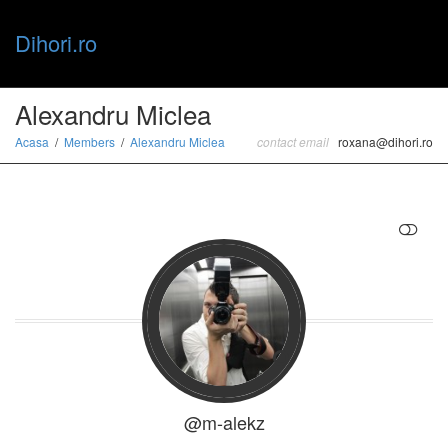
Dihori.ro
Toggle
Alexandru Miclea
Acasa
Members
Alexandru Miclea
contact email
roxana@dihori.ro
naviga
RESTRANGE
@m-alekz