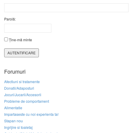
Parolă:
Ține-mă minte
AUTENTIFICARE
Forumuri
Afectiuni si tratamente
Donatii/Adaposturi
Jocuri/Jucarii/Accesorii
Probleme de comportament
Alimentatie
Impartaseste cu noi experienta ta!
Stapan nou
Ingrijire si toaletaj