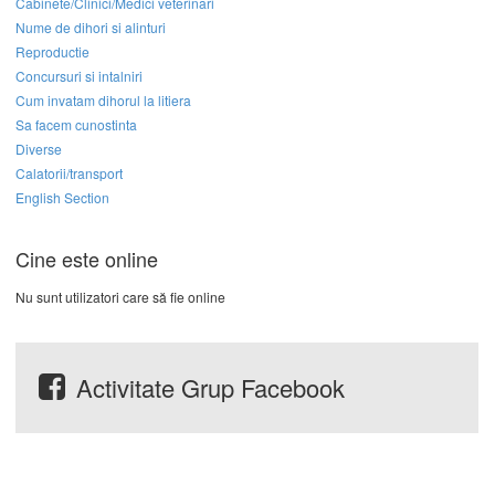
Cabinete/Clinici/Medici veterinari
Nume de dihori si alinturi
Reproductie
Concursuri si intalniri
Cum invatam dihorul la litiera
Sa facem cunostinta
Diverse
Calatorii/transport
English Section
Cine este online
Nu sunt utilizatori care să fie online
Activitate Grup Facebook