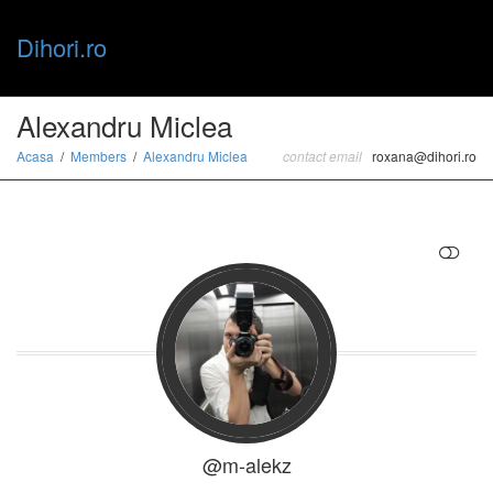
Dihori.ro
Toggle
Alexandru Miclea
Acasa
Members
Alexandru Miclea
contact email
roxana@dihori.ro
naviga
RESTRANGE
@m-alekz