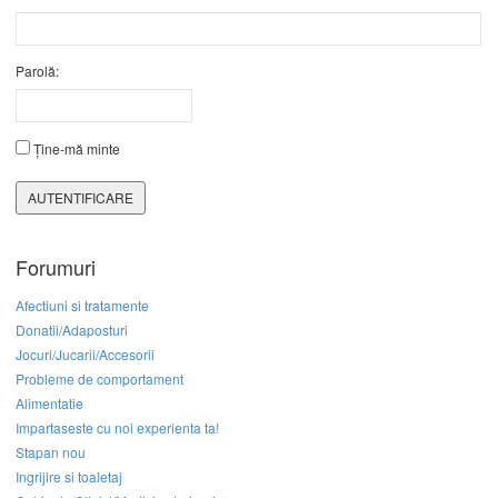
Parolă:
Ține-mă minte
AUTENTIFICARE
Forumuri
Afectiuni si tratamente
Donatii/Adaposturi
Jocuri/Jucarii/Accesorii
Probleme de comportament
Alimentatie
Impartaseste cu noi experienta ta!
Stapan nou
Ingrijire si toaletaj