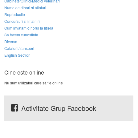
Cabinete/Clinici/Medici veterinari
Nume de dihori si alinturi
Reproductie
Concursuri si intalniri
Cum invatam dihorul la litiera
Sa facem cunostinta
Diverse
Calatorii/transport
English Section
Cine este online
Nu sunt utilizatori care să fie online
Activitate Grup Facebook