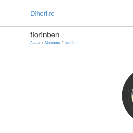
Dihori.ro
florinben
Acasa
Members
florinben