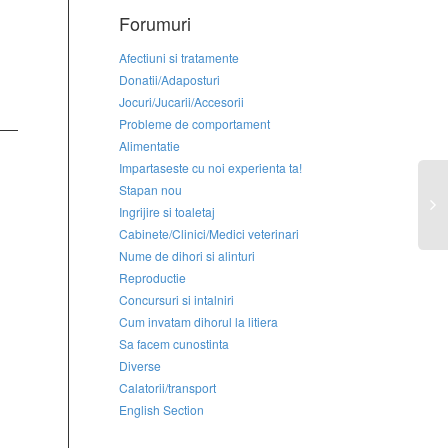
Forumuri
Afectiuni si tratamente
Donatii/Adaposturi
Jocuri/Jucarii/Accesorii
Probleme de comportament
Alimentatie
Impartaseste cu noi experienta ta!
Stapan nou
Ingrijire si toaletaj
Cabinete/Clinici/Medici veterinari
Nume de dihori si alinturi
Reproductie
Concursuri si intalniri
Cum invatam dihorul la litiera
Sa facem cunostinta
Diverse
Calatorii/transport
English Section