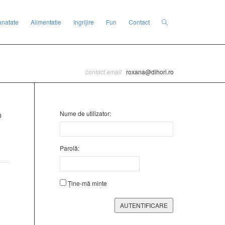
anatate
Alimentatie
Ingrijire
Fun
Contact
contact email
roxana@dihori.ro
Nume de utilizator:
Parolă:
Ține-mă minte
AUTENTIFICARE