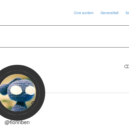
Cine suntem
Generalitati
S
RESTRANGE
@florinben