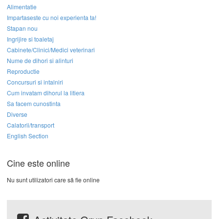
Alimentatie
Impartaseste cu noi experienta ta!
Stapan nou
Ingrijire si toaletaj
Cabinete/Clinici/Medici veterinari
Nume de dihori si alinturi
Reproductie
Concursuri si intalniri
Cum invatam dihorul la litiera
Sa facem cunostinta
Diverse
Calatorii/transport
English Section
Cine este online
Nu sunt utilizatori care să fie online