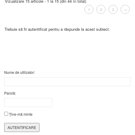
Vizualizare 15 articole - 1 la 15 (din 44 în total)
1
2
3
→
Trebuie să fii autentificat pentru a răspunde la acest subiect.
Nume de utilizator:
Parolă:
Ține-mă minte
AUTENTIFICARE