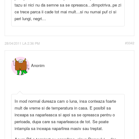
tazu si nici nu da semne sa se opreasca…dimpotriva..pe zi
ce trece parca ii cade tot mai mult…si nu numai puf ci si
peri lungi, negri…
28/04/2011 LA 2:36 PM
#3342
Anonim
In mod normal dureaza cam o luna, insa conteaza foarte
mult de vreme si de temperatura in casa. E posibil sa
inceapa sa naparleasca si apoi sa se opreasca pentru o
perioada, dupa care sa naparleasca de tot. Se poate
intampla sa inceapa naparlirea masiv sau treptat.