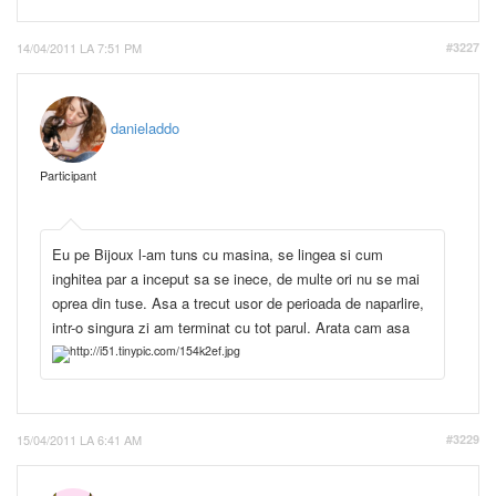
14/04/2011 LA 7:51 PM
#3227
danieladdo
Participant
Eu pe Bijoux l-am tuns cu masina, se lingea si cum
inghitea par a inceput sa se inece, de multe ori nu se mai
oprea din tuse. Asa a trecut usor de perioada de naparlire,
intr-o singura zi am terminat cu tot parul. Arata cam asa
15/04/2011 LA 6:41 AM
#3229