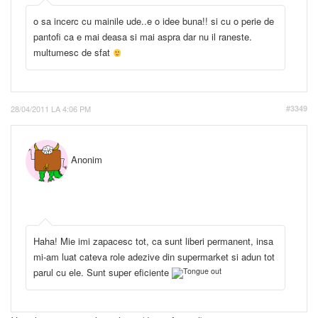
o sa incerc cu mainile ude..e o idee buna!! si cu o perie de
pantofi ca e mai deasa si mai aspra dar nu il raneste.
multumesc de sfat
28/04/2011 LA 4:06 PM
#3349
Anonim
Haha! Mie imi zapacesc tot, ca sunt liberi permanent, insa
mi-am luat cateva role adezive din supermarket si adun tot
parul cu ele. Sunt super eficiente