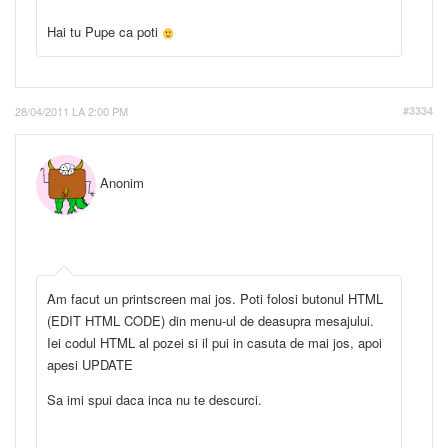
Hai tu Pupe ca poti
28/04/2011 LA 2:00 PM
#3334
Anonim
Am facut un printscreen mai jos. Poti folosi butonul HTML
(EDIT HTML CODE) din menu-ul de deasupra mesajului.
Iei codul HTML al pozei si il pui in casuta de mai jos, apoi
apesi UPDATE
Sa imi spui daca inca nu te descurci.