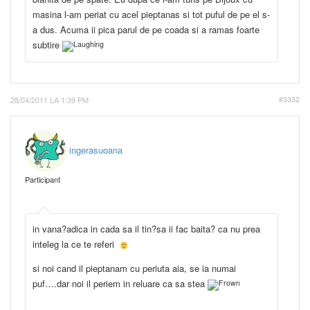
masina l-am periat cu acel pieptanas si tot puful de pe el s-
a dus. Acuma ii pica parul de pe coada si a ramas foarte
subtire
28/04/2011 LA 1:39 PM
#3332
ingerasuoana
Participant
in vana?adica in cada sa il tin?sa ii fac baita? ca nu prea
inteleg la ce te referi
si noi cand il pieptanam cu periuta aia, se ia numai
puf….dar noi il periem in reluare ca sa stea