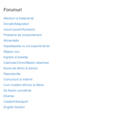
Forumuri
Afectiuni si tratamente
Donatii/Adaposturi
Jocuri/Jucarii/Accesorii
Probleme de comportament
Alimentatie
Impartaseste cu noi experienta ta!
Stapan nou
Ingrijire si toaletaj
Cabinete/Clinici/Medici veterinari
Nume de dihori si alinturi
Reproductie
Concursuri si intalniri
Cum invatam dihorul la litiera
Sa facem cunostinta
Diverse
Calatorii/transport
English Section