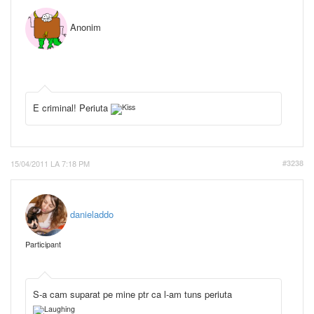
Anonim
E criminal! Periuta
15/04/2011 LA 7:18 PM
#3238
danieladdo
Participant
S-a cam suparat pe mine ptr ca l-am tuns periuta