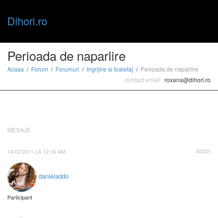
Dihori.ro
Toggle
Perioada de naparlire
Acasa
Forum
Forumuri
Ingrijire si toaletaj
Perioada de naparlire
contact email
roxana@dihori.ro
naviga
MESAJE
14/02/2011 LA 12:16 AM
#2321
danieladdo
Participant