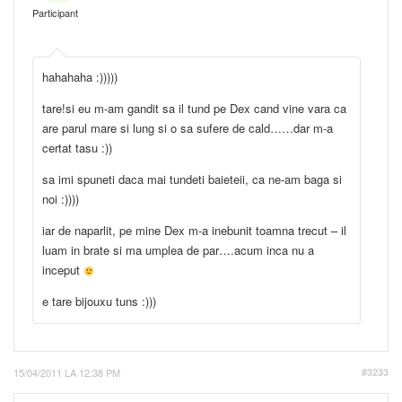
Participant
hahahaha :)))))
tare!si eu m-am gandit sa il tund pe Dex cand vine vara ca
are parul mare si lung si o sa sufere de cald……dar m-a
certat tasu :))
sa imi spuneti daca mai tundeti baieteii, ca ne-am baga si
noi :))))
iar de naparlit, pe mine Dex m-a inebunit toamna trecut – il
luam in brate si ma umplea de par….acum inca nu a
inceput
e tare bijouxu tuns :)))
15/04/2011 LA 12:38 PM
#3233