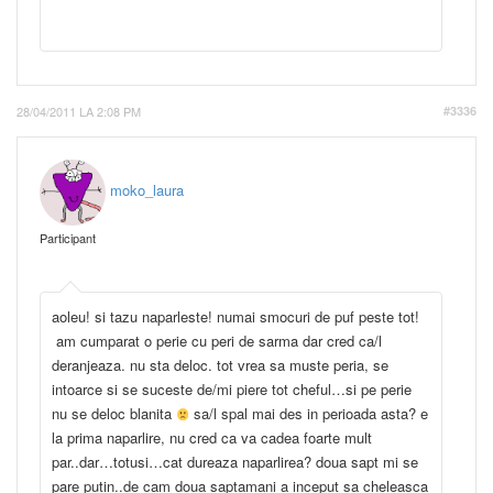
28/04/2011 LA 2:08 PM
#3336
moko_laura
Participant
aoleu! si tazu naparleste! numai smocuri de puf peste tot!
am cumparat o perie cu peri de sarma dar cred ca/l
deranjeaza. nu sta deloc. tot vrea sa muste peria, se
intoarce si se suceste de/mi piere tot cheful…si pe perie
nu se deloc blanita
sa/l spal mai des in perioada asta? e
la prima naparlire, nu cred ca va cadea foarte mult
par..dar…totusi…cat dureaza naparlirea? doua sapt mi se
pare putin..de cam doua saptamani a inceput sa cheleasca