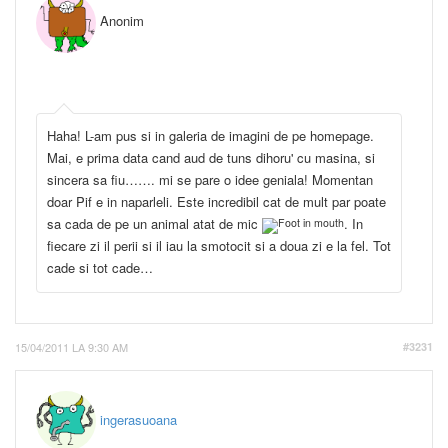
Anonim
Haha! L-am pus si in galeria de imagini de pe homepage.
Mai, e prima data cand aud de tuns dihoru' cu masina, si
sincera sa fiu……. mi se pare o idee geniala! Momentan
doar Pif e in naparleli. Este incredibil cat de mult par poate
sa cada de pe un animal atat de mic
. In
fiecare zi il perii si il iau la smotocit si a doua zi e la fel. Tot
cade si tot cade…
15/04/2011 LA 9:30 AM
#3231
ingerasuoana