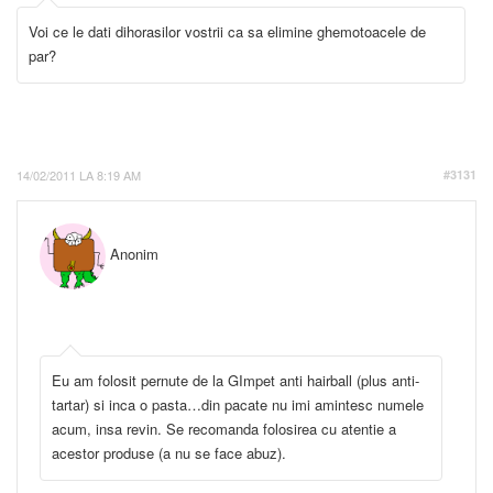
Voi ce le dati dihorasilor vostrii ca sa elimine ghemotoacele de
par?
14/02/2011 LA 8:19 AM
#3131
Anonim
Eu am folosit pernute de la GImpet anti hairball (plus anti-
tartar) si inca o pasta…din pacate nu imi amintesc numele
acum, insa revin. Se recomanda folosirea cu atentie a
acestor produse (a nu se face abuz).