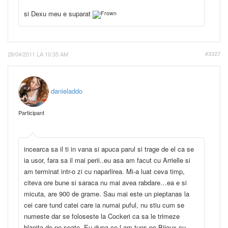
si Dexu meu e suparat
28/04/2011 LA 10:35 AM
#3327
danieladdo
Participant
incearca sa il ti in vana si apuca parul si trage de el ca se
ia usor, fara sa il mai perii..eu asa am facut cu Arrielle si
am terminat intr-o zi cu naparlirea. Mi-a luat ceva timp,
citeva ore bune si saraca nu mai avea rabdare…ea e si
micuta, are 900 de grame. Sau mai este un pieptanas la
cei care tund catei care ia numai puful, nu stiu cum se
numeste dar se foloseste la Cockeri ca sa le trimeze
blanita de pe spate. Eu dupa ce l-am tuns pe Bijoux cu