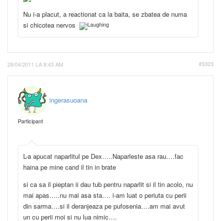
Nu i-a placut, a reactionat ca la baita, se zbatea de numa
si chicotea nervos
28/04/2011 LA 8:43 AM
#3323
ingerasuoana
Participant
L-a apucat naparlitul pe Dex…..Naparleste asa rau….fac
haina pe mine cand il tin in brate
si ca sa il pieptan ii dau tub pentru naparlit si il tin acolo, nu
mai apas…..nu mai asa sta…. i-am luat o periuta cu perii
din sarma….si il deranjeaza pe pufosenia….am mai avut
un cu perii moi si nu lua nimic….