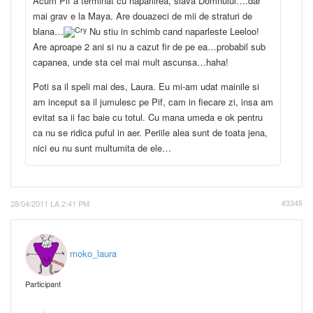
Acum Pif a terminat cu naparlirea, slava Domnului….dar
mai grav e la Maya. Are douazeci de mii de straturi de
blana…
Nu stiu in schimb cand naparleste Leeloo!
Are aproape 2 ani si nu a cazut fir de pe ea…probabil sub
capanea, unde sta cel mai mult ascunsa…haha!
Poti sa il speli mai des, Laura. Eu mi-am udat mainile si
am inceput sa il jumulesc pe Pif, cam in fiecare zi, insa am
evitat sa ii fac baie cu totul. Cu mana umeda e ok pentru
ca nu se ridica puful in aer. Periile alea sunt de toata jena,
nici eu nu sunt multumita de ele…
28/04/2011 LA 2:41 PM
#3345
moko_laura
Participant