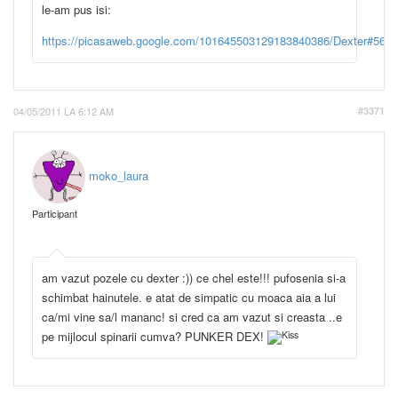
le-am pus isi:
https://picasaweb.google.com/101645503129183840386/Dexter#560
04/05/2011 LA 6:12 AM
#3371
moko_laura
Participant
am vazut pozele cu dexter :)) ce chel este!!! pufosenia si-a
schimbat hainutele. e atat de simpatic cu moaca aia a lui
ca/mi vine sa/l mananc! si cred ca am vazut si creasta ..e
pe mijlocul spinarii cumva? PUNKER DEX!