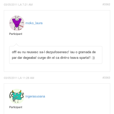
03/05/2011 LA 7:21 AM
#3362
moko_laura
Participant
offf eu nu reusesc sa-l dezpufosenesc! iau o gramada de
par dar degeaba! curge din el ca dintr-o teava sparta!! :))
03/05/2011 LA 11:28 AM
#3363
ingerasuoana
Participant