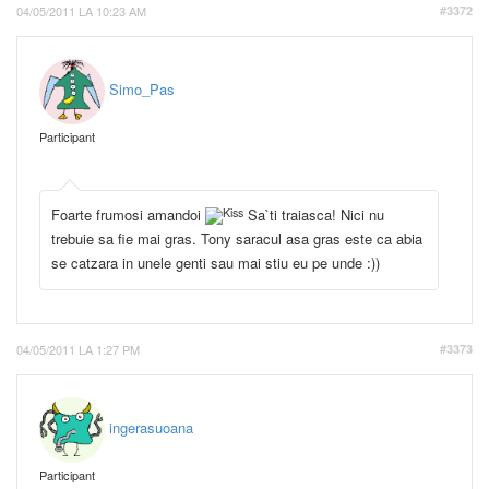
04/05/2011 LA 10:23 AM
#3372
Simo_Pas
Participant
Foarte frumosi amandoi
Sa`ti traiasca! Nici nu
trebuie sa fie mai gras. Tony saracul asa gras este ca abia
se catzara in unele genti sau mai stiu eu pe unde :))
04/05/2011 LA 1:27 PM
#3373
ingerasuoana
Participant