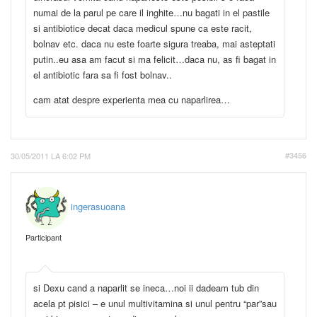
numai de la parul pe care il inghite…nu bagati in el pastile
si antibiotice decat daca medicul spune ca este racit,
bolnav etc. daca nu este foarte sigura treaba, mai asteptati
putin..eu asa am facut si ma felicit…daca nu, as fi bagat in
el antibiotic fara sa fi fost bolnav..
cam atat despre experienta mea cu naparlirea…
30/05/2011 LA 6:02 PM
#3456
ingerasuoana
Participant
si Dexu cand a naparlit se ineca…noi ii dadeam tub din
acela pt pisici – e unul multivitamina si unul pentru “par”sau