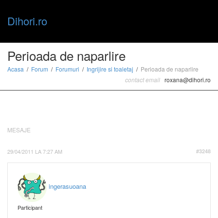
Dihori.ro
Toggle
Perioada de naparlire
Acasa
Forum
Forumuri
Ingrijire si toaletaj
Perioada de naparlire
contact email
roxana@dihori.ro
naviga
MESAJE
29/04/2011 LA 7:27 AM
#3248
ingerasuoana
Participant