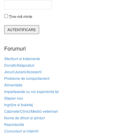
Ține-mă minte
AUTENTIFICARE
Forumuri
Afectiuni si tratamente
Donatii/Adaposturi
Jocuri/Jucarii/Accesorii
Probleme de comportament
Alimentatie
Impartaseste cu noi experienta ta!
Stapan nou
Ingrijire si toaletaj
Cabinete/Clinici/Medici veterinari
Nume de dihori si alinturi
Reproductie
Concursuri si intalniri