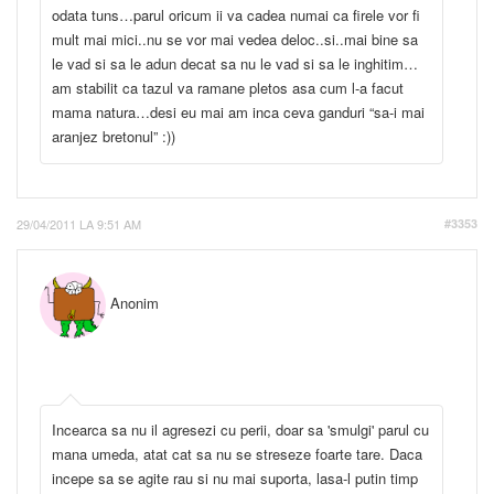
odata tuns…parul oricum ii va cadea numai ca firele vor fi
mult mai mici..nu se vor mai vedea deloc..si..mai bine sa
le vad si sa le adun decat sa nu le vad si sa le inghitim…
am stabilit ca tazul va ramane pletos asa cum l-a facut
mama natura…desi eu mai am inca ceva ganduri “sa-i mai
aranjez bretonul” :))
29/04/2011 LA 9:51 AM
#3353
Anonim
Incearca sa nu il agresezi cu perii, doar sa 'smulgi' parul cu
mana umeda, atat cat sa nu se streseze foarte tare. Daca
incepe sa se agite rau si nu mai suporta, lasa-l putin timp