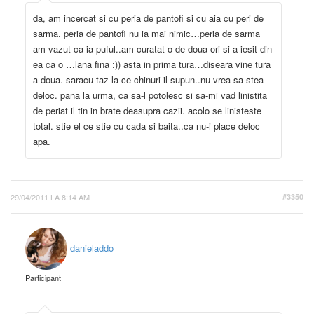
da, am incercat si cu peria de pantofi si cu aia cu peri de
sarma. peria de pantofi nu ia mai nimic…peria de sarma
am vazut ca ia puful..am curatat-o de doua ori si a iesit din
ea ca o …lana fina :)) asta in prima tura…diseara vine tura
a doua. saracu taz la ce chinuri il supun..nu vrea sa stea
deloc. pana la urma, ca sa-l potolesc si sa-mi vad linistita
de periat il tin in brate deasupra cazii. acolo se linisteste
total. stie el ce stie cu cada si baita..ca nu-i place deloc
apa.
29/04/2011 LA 8:14 AM
#3350
danieladdo
Participant