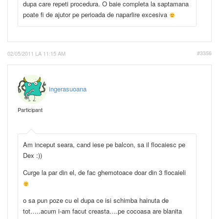
dupa care repeti procedura. O baie completa la saptamana
poate fi de ajutor pe perioada de naparlire excesiva
02/05/2011 LA 11:15 AM
#3356
ingerasuoana
Participant
Am inceput seara, cand iese pe balcon, sa il flocaiesc pe
Dex :))
Curge la par din el, de fac ghemotoace doar din 3 flocaieli
o sa pun poze cu el dupa ce isi schimba hainuta de
tot…..acum i-am facut creasta….pe cocoasa are blanita