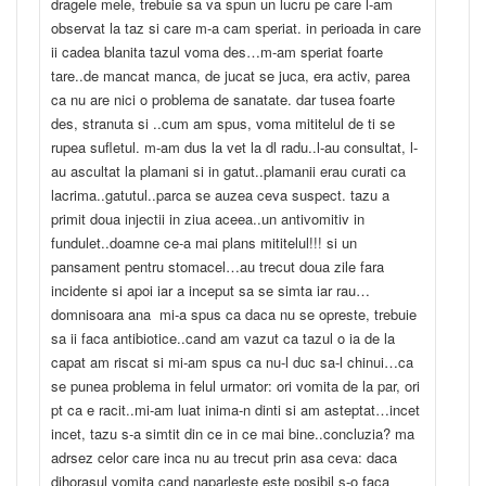
dragele mele, trebuie sa va spun un lucru pe care l-am
observat la taz si care m-a cam speriat. in perioada in care
ii cadea blanita tazul voma des…m-am speriat foarte
tare..de mancat manca, de jucat se juca, era activ, parea
ca nu are nici o problema de sanatate. dar tusea foarte
des, stranuta si ..cum am spus, voma mititelul de ti se
rupea sufletul. m-am dus la vet la dl radu..l-au consultat, l-
au ascultat la plamani si in gatut..plamanii erau curati ca
lacrima..gatutul..parca se auzea ceva suspect. tazu a
primit doua injectii in ziua aceea..un antivomitiv in
fundulet..doamne ce-a mai plans mititelul!!! si un
pansament pentru stomacel…au trecut doua zile fara
incidente si apoi iar a inceput sa se simta iar rau…
domnisoara ana mi-a spus ca daca nu se opreste, trebuie
sa ii faca antibiotice..cand am vazut ca tazul o ia de la
capat am riscat si mi-am spus ca nu-l duc sa-l chinui…ca
se punea problema in felul urmator: ori vomita de la par, ori
pt ca e racit..mi-am luat inima-n dinti si am asteptat…incet
incet, tazu s-a simtit din ce in ce mai bine..concluzia? ma
adrsez celor care inca nu au trecut prin asa ceva: daca
dihorasul vomita cand naparleste este posibil s-o faca