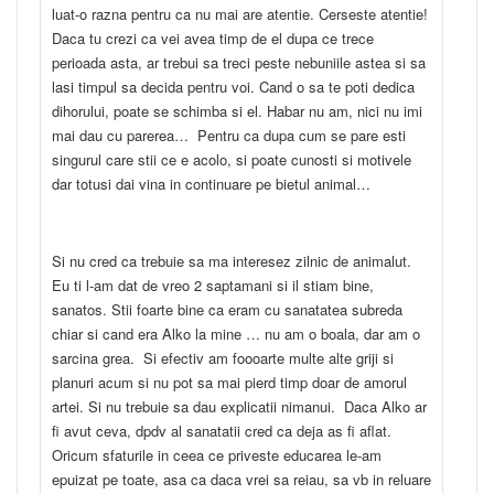
luat-o razna pentru ca nu mai are atentie. Cerseste atentie!
Daca tu crezi ca vei avea timp de el dupa ce trece
perioada asta, ar trebui sa treci peste nebuniile astea si sa
lasi timpul sa decida pentru voi. Cand o sa te poti dedica
dihorului, poate se schimba si el. Habar nu am, nici nu imi
mai dau cu parerea… Pentru ca dupa cum se pare esti
singurul care stii ce e acolo, si poate cunosti si motivele
dar totusi dai vina in continuare pe bietul animal…
Si nu cred ca trebuie sa ma interesez zilnic de animalut.
Eu ti l-am dat de vreo 2 saptamani si il stiam bine,
sanatos. Stii foarte bine ca eram cu sanatatea subreda
chiar si cand era Alko la mine … nu am o boala, dar am o
sarcina grea. Si efectiv am foooarte multe alte griji si
planuri acum si nu pot sa mai pierd timp doar de amorul
artei. Si nu trebuie sa dau explicatii nimanui. Daca Alko ar
fi avut ceva, dpdv al sanatatii cred ca deja as fi aflat.
Oricum sfaturile in ceea ce priveste educarea le-am
epuizat pe toate, asa ca daca vrei sa reiau, sa vb in reluare