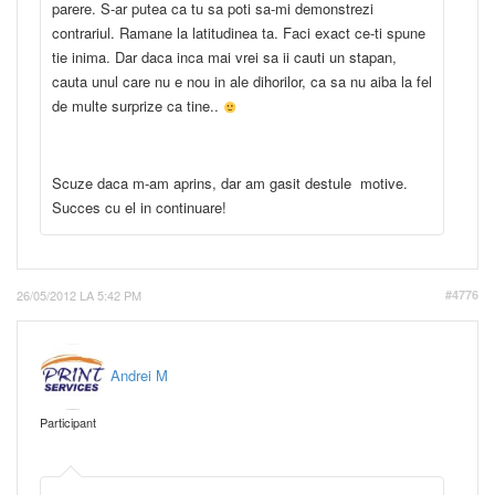
parere. S-ar putea ca tu sa poti sa-mi demonstrezi
contrariul. Ramane la latitudinea ta. Faci exact ce-ti spune
tie inima. Dar daca inca mai vrei sa ii cauti un stapan,
cauta unul care nu e nou in ale dihorilor, ca sa nu aiba la fel
de multe surprize ca tine..
Scuze daca m-am aprins, dar am gasit destule motive.
Succes cu el in continuare!
26/05/2012 LA 5:42 PM
#4776
Andrei M
Participant