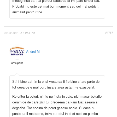
Inteleg insa ca ti-ai pierdut rabdarea si imi pare sincer rau.
Probabil nu este cel mai bun moment sau cel mai potrivit
animalut pentru tine…
23/05/2012 LA 11:54 PM
#4767
Andrei M
Participant
Stii f bine cat tin la el si vreau sa ii fie bine si are parte de
tot ceea ce e mai bun, insa starea asta m-a exasperat.
Referitor la boluri, nimic nu ii sta in cale, nici macar bolurile
ceramice de care zici tu, crede-ma ca i-am luat aseara si
degeaba. Tot cocina de porci gasesc acolo. Si daca nu
poate sa il rastoarne, intra cu totul in el si apoi se plimba