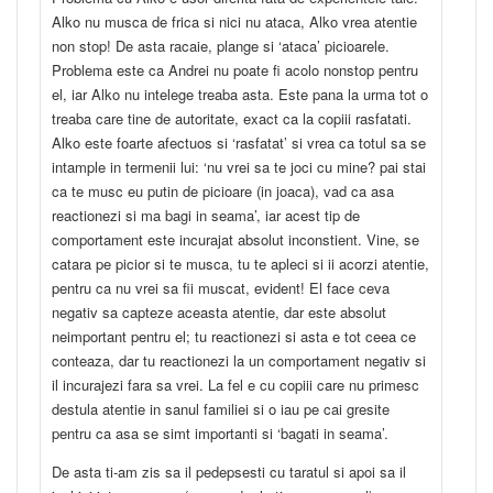
Alko nu musca de frica si nici nu ataca, Alko vrea atentie
non stop! De asta racaie, plange si ‘ataca’ picioarele.
Problema este ca Andrei nu poate fi acolo nonstop pentru
el, iar Alko nu intelege treaba asta. Este pana la urma tot o
treaba care tine de autoritate, exact ca la copiii rasfatati.
Alko este foarte afectuos si ‘rasfatat’ si vrea ca totul sa se
intample in termenii lui: ‘nu vrei sa te joci cu mine? pai stai
ca te musc eu putin de picioare (in joaca), vad ca asa
reactionezi si ma bagi in seama’, iar acest tip de
comportament este incurajat absolut inconstient. Vine, se
catara pe picior si te musca, tu te apleci si ii acorzi atentie,
pentru ca nu vrei sa fii muscat, evident! El face ceva
negativ sa capteze aceasta atentie, dar este absolut
neimportant pentru el; tu reactionezi si asta e tot ceea ce
conteaza, dar tu reactionezi la un comportament negativ si
il incurajezi fara sa vrei. La fel e cu copiii care nu primesc
destula atentie in sanul familiei si o iau pe cai gresite
pentru ca asa se simt importanti si ‘bagati in seama’.
De asta ti-am zis sa il pedepsesti cu taratul si apoi sa il