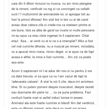
care din 5 dihori niciunul nu musca, nu am nicio plangere
de la nimeni, verificati va rog si va convingeti ca ceilalti
sunt f f multumimti de animalutele lor, si aproape toti au
fost la primul dihoras! Am stat bot in bot cu ei de cand
aveau doar cateva zile si crede-ma ca stateam printre ei
ore bune, fara sa aiba de gand sa muste si multe persoane
mi-au spus ca erau niste ingerasi la 5 saptamani. Chiar
erau! Asa… ai venit cu el si ce s-a intamplat? Alko a fost
cel mai cuminte dihoras, nu a muscat pe nimeni, niciodata,
nu a apucat nicio mana, niciun deget, si ai spus ca de fapt
acasa e altfel, la mine a fost cuminte… Am zis ca poate
asa este.
Acum 2 saptamani mi l-ai adus din nou si nu pentru 2 ore
ca data trecuta, si sa spui ca nu l-am vazut de fapt la
“adevarata valoare”. A stat la noi 5 zile, daca imi amintesc
bine. Si nu putem pomeni despre muscaturi, despre rautati
sau dusmanie din parte lui … nu se pune problema. Faci
confuzii foarte mari si astfel induci lumea in eroare.
Animalul ala este foarte cuminte si bland! Am dat verdictul,
este un dihoras normal, asta daca nu aveti voi acasa