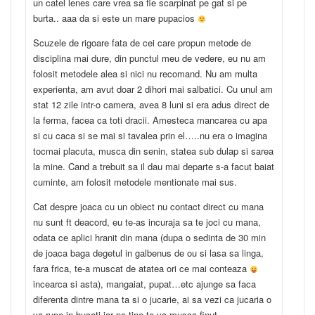
un catel lenes care vrea sa fie scarpinat pe gat si pe
burta.. aaa da si este un mare pupacios
Scuzele de rigoare fata de cei care propun metode de
disciplina mai dure, din punctul meu de vedere, eu nu am
folosit metodele alea si nici nu recomand. Nu am multa
experienta, am avut doar 2 dihori mai salbatici. Cu unul am
stat 12 zile intr-o camera, avea 8 luni si era adus direct de
la ferma, facea ca toti dracii. Amesteca mancarea cu apa
si cu caca si se mai si tavalea prin el…..nu era o imagina
tocmai placuta, musca din senin, statea sub dulap si sarea
la mine. Cand a trebuit sa il dau mai departe s-a facut baiat
cuminte, am folosit metodele mentionate mai sus.
Cat despre joaca cu un obiect nu contact direct cu mana
nu sunt ft deacord, eu te-as incuraja sa te joci cu mana,
odata ce aplici hranit din mana (dupa o sedinta de 30 min
de joaca baga degetul in galbenus de ou si lasa sa linga,
fara frica, te-a muscat de atatea ori ce mai conteaza
incearca si asta), mangaiat, pupat…etc ajunge sa faca
diferenta dintre mana ta si o jucarie, ai sa vezi ca jucaria o
va rupe in bucati iar pe tine te va musca finut.