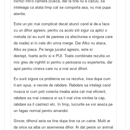
inchizi intr-o camera (cusca, dar la tine nu e cazul), sa
inteleaga ca atata timp cat se comporta asa, nu mai pupa
atentie.
Este un pic mai complicat decat atunci cand ai de-a face
cu un dihor agresiv, pentru ca acolo stii sigur ca aplici o
metoda (si eu sunt de parerea ca afectiunea e singura care
da roade) si in cele din urma merge. Dar Alko nu ataca,
Alko se joaca. Pe langa jucatul agresiv, este si
destept, foarte activ si e PUI. Toate combinate rezulta un
mix greu de inghitit si pentru o persoana cu experienta, dar
apoi pentru cineva care nu a mai avut dihori.
Eu sunt sigura ca problema se va rezolva, insa dupa cum
ti-am spus, e nevoie de rabdare. Rabdare sa intelegi cand
musca si cum poti corecta treaba asta cat mai eficient,
rabdare sa mai creasca si sa ii mai vina mintea la cap,
rabdare sa il castrezi etc. In timp, lucrurile se vor aseza pe
un fagas normal pentru amandoi.
Sincer, dihorul asta se tine dupa tine ca un caine. Multi ar
da orice sa aiba un asemenea dihor. Ai dat peste un animal