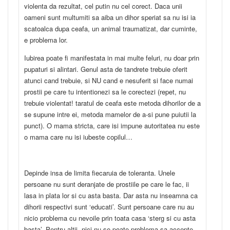
violenta da rezultat, cel putin nu cel corect. Daca unii
oameni sunt multumiti sa aiba un dihor speriat sa nu isi ia
scatoalca dupa ceafa, un animal traumatizat, dar cuminte,
e problema lor.
Iubirea poate fi manifestata in mai multe feluri, nu doar prin
pupaturi si alintari. Genul asta de tandrete trebuie oferit
atunci cand trebuie, si NU cand e nesuferit si face numai
prostii pe care tu intentionezi sa le corectezi (repet, nu
trebuie violentat! taratul de ceafa este metoda dihorilor de a
se supune intre ei, metoda mamelor de a-si pune puiutii la
punct). O mama stricta, care isi impune autoritatea nu este
o mama care nu isi iubeste copilul…
Depinde insa de limita fiecaruia de toleranta. Unele
persoane nu sunt deranjate de prostiile pe care le fac, ii
lasa in plata lor si cu asta basta. Dar asta nu inseamna ca
dihorii respectivi sunt ‘educati’. Sunt persoane care nu au
nicio problema cu nevoile prin toata casa ‘sterg si cu asta
basta’. Pentru altii, nici nu se poate problema sa accepte