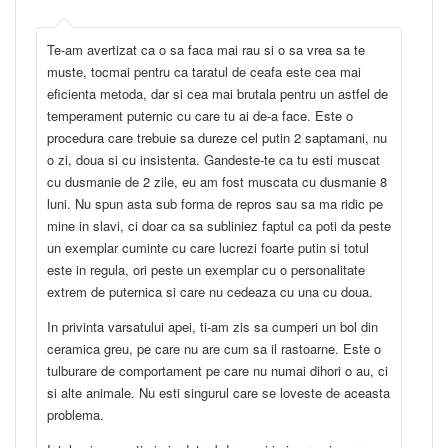
Te-am avertizat ca o sa faca mai rau si o sa vrea sa te
muste, tocmai pentru ca taratul de ceafa este cea mai
eficienta metoda, dar si cea mai brutala pentru un astfel de
temperament puternic cu care tu ai de-a face. Este o
procedura care trebuie sa dureze cel putin 2 saptamani, nu
o zi, doua si cu insistenta. Gandeste-te ca tu esti muscat
cu dusmanie de 2 zile, eu am fost muscata cu dusmanie 8
luni. Nu spun asta sub forma de repros sau sa ma ridic pe
mine in slavi, ci doar ca sa subliniez faptul ca poti da peste
un exemplar cuminte cu care lucrezi foarte putin si totul
este in regula, ori peste un exemplar cu o personalitate
extrem de puternica si care nu cedeaza cu una cu doua.
In privinta varsatului apei, ti-am zis sa cumperi un bol din
ceramica greu, pe care nu are cum sa il rastoarne. Este o
tulburare de comportament pe care nu numai dihori o au, ci
si alte animale. Nu esti singurul care se loveste de aceasta
problema.