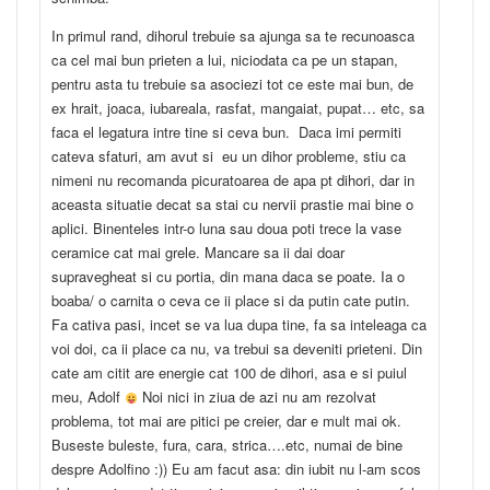
In primul rand, dihorul trebuie sa ajunga sa te recunoasca
ca cel mai bun prieten a lui, niciodata ca pe un stapan,
pentru asta tu trebuie sa asociezi tot ce este mai bun, de
ex hrait, joaca, iubareala, rasfat, mangaiat, pupat… etc, sa
faca el legatura intre tine si ceva bun. Daca imi permiti
cateva sfaturi, am avut si eu un dihor probleme, stiu ca
nimeni nu recomanda picuratoarea de apa pt dihori, dar in
aceasta situatie decat sa stai cu nervii prastie mai bine o
aplici. Binenteles intr-o luna sau doua poti trece la vase
ceramice cat mai grele. Mancare sa ii dai doar
supravegheat si cu portia, din mana daca se poate. Ia o
boaba/ o carnita o ceva ce ii place si da putin cate putin.
Fa cativa pasi, incet se va lua dupa tine, fa sa inteleaga ca
voi doi, ca ii place ca nu, va trebui sa deveniti prieteni. Din
cate am citit are energie cat 100 de dihori, asa e si puiul
meu, Adolf
Noi nici in ziua de azi nu am rezolvat
problema, tot mai are pitici pe creier, dar e mult mai ok.
Buseste buleste, fura, cara, strica….etc, numai de bine
despre Adolfino :)) Eu am facut asa: din iubit nu l-am scos