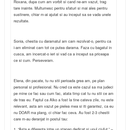
Roxana, dupa cum am vorbit si cand ne-am vazut, trag
tare inainte. Multumesc pentru sfaturi si mai ales pentru
sustinere, chiar m-ai ajutat si au inceput sa se vada unele
rezultate.
Sonia, chestia cu daramatul am cam rezolvat-o, pentru ca
i-am eliminat cam tot ce putea darama. Faza cu bagatul in
cusca, am incercat-o ieri si vad ca a inceput sa priceapa
ce si cum. Perseveram.
Elena, din pacate, tu nu stii perioada grea am, pe plan
personal si profesional. Nu cred ca este cazul sa ma judeci
pe mine ce fac sau cum fac, atata timp cat tu nu stii ce am
de tras eu. Faptul ca Alko a fost la tine cateva zile, nu este
relevant, asta am vazut pe pielea mea si iti garantez, ca eu
nu DOAR ma plang, ci chiar fac ceva. Au fost 2-3 chestii
care m-au deranjat in postul tau:
1. “Asta e diferenta intre un stapan dedicat si unul ciufut.” –