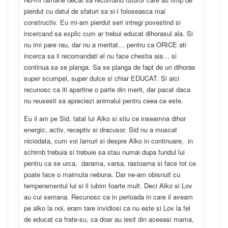
pierdut cu datul de sfaturi sa si-l foloseasca mai
constructiv. Eu mi-am pierdut seri intregi povestind si
incercand sa explic cum ar trebui educat dihorasul ala. Si
nu imi pare rau, dar nu a meritat… pentru ca ORICE ati
incerca sa ii recomandati el nu face chestia aia… si
continua sa se planga. Sa se planga de fapt de un dihoras
super scumpel, super dulce si chiar EDUCAT. Si aici
recunosc ca iti apartine o parte din merit, dar pacat daca
nu reusesti sa apreciezi animalul pentru ceea ce este.
Eu il am pe Sid, tatal lui Alko si stiu ce inseamna dihor
energic, activ, receptiv si dracusor. Sid nu a muscat
niciodata, cum voi lamuri si despre Alko in continuare, in
schimb trebuia si trebuie sa stau numai dupa fundul lui
pentru ca se urca, darama, varsa, rastoarna si face tot ce
poate face o maimuta nebuna. Dar ne-am obisnuit cu
temperamentul lui si il iubim foarte mult. Deci Alko si Lov
au cui semana. Recunosc ca in perioada in care il aveam
pe alko la noi, eram tare invidiosi ca nu este si Lov la fel
de educat ca frate-su, ca doar au iesit din aceeasi mama,