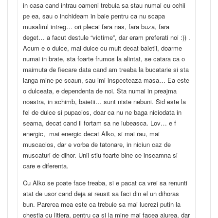
in casa cand intrau oameni trebuia sa stau numai cu ochii
pe ea, sau o inchideam in baie pentru ca nu scapa
musafirul intreg… ori plecai fara nas, fara buza, fara
deget… a facut destule “victime”, dar eram preferati noi :)) .
Acum e o dulce, mai dulce cu mult decat baietii, doarme
numai in brate, sta foarte frumos la alintat, se catara ca o
maimuta de fiecare data cand am treaba la bucatarie si sta
langa mine pe scaun, sau imi inspecteaza masa… Ea este
o dulceata, e dependenta de noi. Sta numai in preajma
noastra, in schimb, baietii… sunt niste nebuni. Sid este la
fel de dulce si pupacios, doar ca nu ne baga niciodata in
seama, decat cand il fortam sa ne iubeasca. Lov… e f
energic, mai energic decat Alko, si mai rau, mai
muscacios, dar e vorba de tatonare, in niciun caz de
muscaturi de dihor. Unii stiu foarte bine ce inseamna si
care e diferenta.
Cu Alko se poate face treaba, si e pacat ca vrei sa renunti
atat de usor cand deja ai reusit sa faci din el un dihoras
bun. Parerea mea este ca trebuie sa mai lucrezi putin la
chestia cu litiera, pentru ca si la mine mai facea aiurea, dar