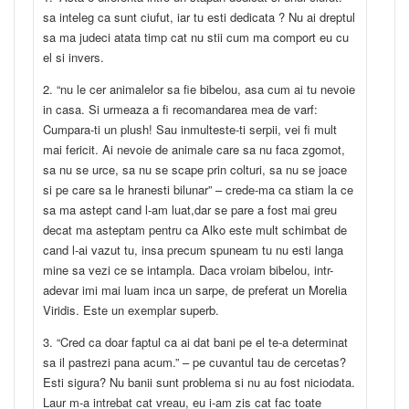
sa inteleg ca sunt ciufut, iar tu esti dedicata ? Nu ai dreptul
sa ma judeci atata timp cat nu stii cum ma comport eu cu
el si invers.
2. “nu le cer animalelor sa fie bibelou, asa cum ai tu nevoie
in casa. Si urmeaza a fi recomandarea mea de varf:
Cumpara-ti un plush! Sau inmulteste-ti serpii, vei fi mult
mai fericit. Ai nevoie de animale care sa nu faca zgomot,
sa nu se urce, sa nu se scape prin colturi, sa nu se joace
si pe care sa le hranesti bilunar” – crede-ma ca stiam la ce
sa ma astept cand l-am luat,dar se pare a fost mai greu
decat ma asteptam pentru ca Alko este mult schimbat de
cand l-ai vazut tu, insa precum spuneam tu nu esti langa
mine sa vezi ce se intampla. Daca vroiam bibelou, intr-
adevar imi mai luam inca un sarpe, de preferat un Morelia
Viridis. Este un exemplar superb.
3. “Cred ca doar faptul ca ai dat bani pe el te-a determinat
sa il pastrezi pana acum.” – pe cuvantul tau de cercetas?
Esti sigura? Nu banii sunt problema si nu au fost niciodata.
Laur m-a intrebat cat vreau, eu i-am zis cat fac toate