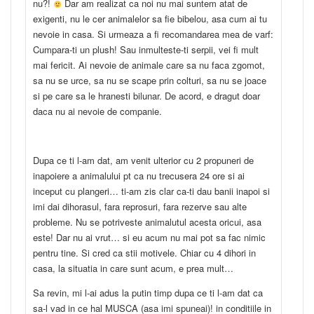
nu?!
Dar am realizat ca noi nu mai suntem atat de
exigenti, nu le cer animalelor sa fie bibelou, asa cum ai tu
nevoie in casa. Si urmeaza a fi recomandarea mea de varf:
Cumpara-ti un plush! Sau inmulteste-ti serpii, vei fi mult
mai fericit. Ai nevoie de animale care sa nu faca zgomot,
sa nu se urce, sa nu se scape prin colturi, sa nu se joace
si pe care sa le hranesti bilunar. De acord, e dragut doar
daca nu ai nevoie de companie.
Dupa ce ti l-am dat, am venit ulterior cu 2 propuneri de
inapoiere a animalului pt ca nu trecusera 24 ore si ai
inceput cu plangeri… ti-am zis clar ca-ti dau banii inapoi si
imi dai dihorasul, fara reprosuri, fara rezerve sau alte
probleme. Nu se potriveste animalutul acesta oricui, asa
este! Dar nu ai vrut… si eu acum nu mai pot sa fac nimic
pentru tine. Si cred ca stii motivele. Chiar cu 4 dihori in
casa, la situatia in care sunt acum, e prea mult…
Sa revin, mi l-ai adus la putin timp dupa ce ti l-am dat ca
sa-l vad in ce hal MUSCA (asa imi spuneai)! in conditiile in