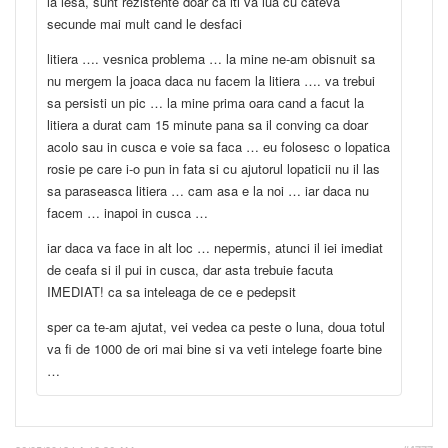
la lesa, sunt rezistente doar ca iti va lua cu cateva
secunde mai mult cand le desfaci
litiera …. vesnica problema … la mine ne-am obisnuit sa
nu mergem la joaca daca nu facem la litiera …. va trebui
sa persisti un pic … la mine prima oara cand a facut la
litiera a durat cam 15 minute pana sa il conving ca doar
acolo sau in cusca e voie sa faca … eu folosesc o lopatica
rosie pe care i-o pun in fata si cu ajutorul lopaticii nu il las
sa paraseasca litiera … cam asa e la noi … iar daca nu
facem … inapoi in cusca …
iar daca va face in alt loc … nepermis, atunci il iei imediat
de ceafa si il pui in cusca, dar asta trebuie facuta
IMEDIAT! ca sa inteleaga de ce e pedepsit
sper ca te-am ajutat, vei vedea ca peste o luna, doua totul
va fi de 1000 de ori mai bine si va veti intelege foarte bine
…