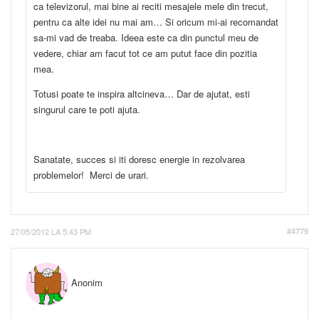
ca televizorul, mai bine ai reciti mesajele mele din trecut,
pentru ca alte idei nu mai am… Si oricum mi-ai recomandat
sa-mi vad de treaba. Ideea este ca din punctul meu de
vedere, chiar am facut tot ce am putut face din pozitia
mea.
Totusi poate te inspira altcineva… Dar de ajutat, esti
singurul care te poti ajuta.
Sanatate, succes si iti doresc energie in rezolvarea
problemelor! Merci de urari.
27/05/2012 LA 5:43 PM
#4779
Anonim