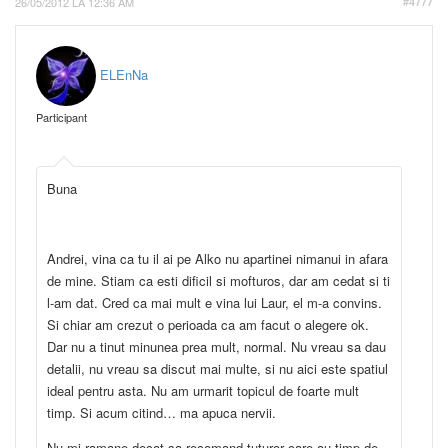
26/05/2012 LA 12:36 AM
#4777
ELEnNa
Participant
Buna
Andrei, vina ca tu il ai pe Alko nu apartinei nimanui in afara
de mine. Stiam ca esti dificil si mofturos, dar am cedat si ti
l-am dat. Cred ca mai mult e vina lui Laur, el m-a convins.
Si chiar am crezut o perioada ca am facut o alegere ok.
Dar nu a tinut minunea prea mult, normal. Nu vreau sa dau
detalii, nu vreau sa discut mai multe, si nu aici este spatiul
ideal pentru asta. Nu am urmarit topicul de foarte mult
timp. Si acum citind… ma apuca nervii.
Nu-mi ramane decat sa recomand tuturor care au timp de