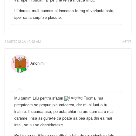
Iti doresc mult succes si incearca te rog si varianta asta,
sper sa ia surprize placute.
24/05/2012 LA 10:42 AM
#4771
Anonim
Multumim Lilu pentru sfaturi
Tocmai ma
pregateam sa propun picuratoarea, dar mi-ai luat-o tu
inainte. Incearca asa, pe asta chiar nu are cum sa o mai
darame, insa asigura-te ca poate sa bea apa din ea mai
intai, sa nu se deshidrateze.
Problema cu Alko e usor diferita fata de experientele tale.