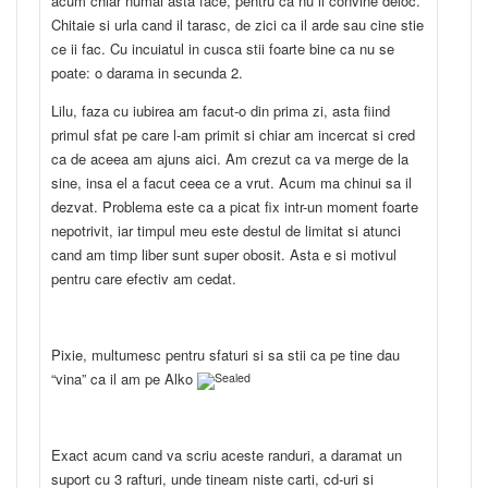
acum chiar numai asta face, pentru ca nu ii convine deloc.
Chitaie si urla cand il tarasc, de zici ca il arde sau cine stie
ce ii fac. Cu incuiatul in cusca stii foarte bine ca nu se
poate: o darama in secunda 2.
Lilu, faza cu iubirea am facut-o din prima zi, asta fiind
primul sfat pe care l-am primit si chiar am incercat si cred
ca de aceea am ajuns aici. Am crezut ca va merge de la
sine, insa el a facut ceea ce a vrut. Acum ma chinui sa il
dezvat. Problema este ca a picat fix intr-un moment foarte
nepotrivit, iar timpul meu este destul de limitat si atunci
cand am timp liber sunt super obosit. Asta e si motivul
pentru care efectiv am cedat.
Pixie, multumesc pentru sfaturi si sa stii ca pe tine dau
“vina” ca il am pe Alko
Exact acum cand va scriu aceste randuri, a daramat un
suport cu 3 rafturi, unde tineam niste carti, cd-uri si