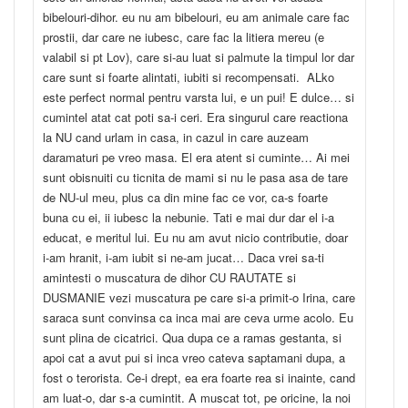
bibelouri-dihor. eu nu am bibelouri, eu am animale care fac
prostii, dar care ne iubesc, care fac la litiera mereu (e
valabil si pt Lov), care si-au luat si palmute la timpul lor dar
care sunt si foarte alintati, iubiti si recompensati. ALko
este perfect normal pentru varsta lui, e un pui! E dulce… si
cumintel atat cat poti sa-i ceri. Era singurul care reactiona
la NU cand urlam in casa, in cazul in care auzeam
daramaturi pe vreo masa. El era atent si cuminte… Ai mei
sunt obisnuiti cu ticnita de mami si nu le pasa asa de tare
de NU-ul meu, plus ca din mine fac ce vor, ca-s foarte
buna cu ei, ii iubesc la nebunie. Tati e mai dur dar el i-a
educat, e meritul lui. Eu nu am avut nicio contributie, doar
i-am hranit, i-am iubit si ne-am jucat… Daca vrei sa-ti
amintesti o muscatura de dihor CU RAUTATE si
DUSMANIE vezi muscatura pe care si-a primit-o Irina, care
saraca sunt convinsa ca inca mai are ceva urme acolo. Eu
sunt plina de cicatrici. Qua dupa ce a ramas gestanta, si
apoi cat a avut pui si inca vreo cateva saptamani dupa, a
fost o terorista. Ce-i drept, ea era foarte rea si inainte, cand
am luat-o, dar s-a cumintit. A muscat tot, pe oricine, la noi