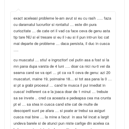
exact aceleasi probleme le-am avut si eu cu rash ….. faza
cu daramatul lucrurilor si rontaitul … este din pura
curiozitate … de cate ori il vad ca face ceva de genu asta
tip tare NU si el tresare si eu il i-au si il pun intr-un loc cat
mai departe de probleme … daca persista, il duc in cusca
….
cu muscatul … stiu! e ingrozitor! cel putin asa a fost si la
mn pana dupa varsta de 4 luni …. doar ca nici nu-ti vei da
seama cand se va opri … pt ca va fi ceva de genu: azi 20
muscaturi, maine 19, poimaine 18… si tot asa pana la 0 …
si pt a grabi procesul … cand te musca il pui imediat in
cusca! indiferent ca e la joaca doar de 1 minut … trebuie
sa se invete .. cred ca aceasta e pedeapsa cea ma crunta
pt el … sa stea in cusca cand stie cat de multe de
descoperit sunt pe afara … si poate ar trebui sa asiguri
cusca mai bine … la mine a facut in asa fel incat a largit
undeva barele si de atunci pun niste carlige din acelea ca