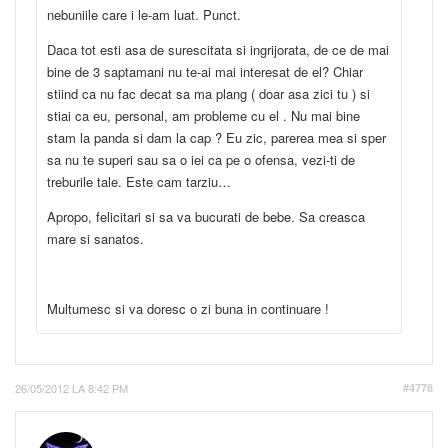
nebuniile care i le-am luat. Punct.
Daca tot esti asa de surescitata si ingrijorata, de ce de mai
bine de 3 saptamani nu te-ai mai interesat de el? Chiar
stiind ca nu fac decat sa ma plang ( doar asa zici tu ) si
stiai ca eu, personal, am probleme cu el . Nu mai bine
stam la panda si dam la cap ? Eu zic, parerea mea si sper
sa nu te superi sau sa o iei ca pe o ofensa, vezi-ti de
treburile tale. Este cam tarziu…
Apropo, felicitari si sa va bucurati de bebe. Sa creasca
mare si sanatos.
Multumesc si va doresc o zi buna in continuare !
26/05/2012 LA 8:42 PM
#4778