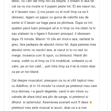
deloc, nu i-am dat timp nici sa respire, il tineam in asa fel
cat sa nu ma muste si il pupam peste tot. El are nasul roz,
ei ii faceam rosu :)) ma jucam cu el mult timp ca sa il
obosesc, legam un papuc cu guma de calorife sau de
sertar si il lasam sa traga pana se plictisea. Dupa ce imi
spalam parul luam prosopul ud si in timp ce ma uitam la tv
sau stateam la o tigara ii fluturam prosopul, il oboseam
dupa 15 minute. Maxim 10 zile am tinut-o asa, rasfatat la
greu, fara pedepse de absolut niciun fel, dupa parerea mea
absolut nimic nu rezolvi asa, ai vazut si tu cu raul nu
merge, incearca cum iti spun, cu binisorul. Hranit din
mana, vorbit cu el timp ce il tii imobilizat, vorbeste cu el
calm, pe un ton cald… poti intre timp sa il iei la misto doar
ca pe un ton bland.
Cat despre muscaturi, presupun ca nu ai citit topicul meu
cu Adolfino, el in 10 minute l-a ciuruit pe prietenul meu care
inca dormea, i-a gaurit degetele, cand m-am intors cu
cainele de afara totul era plin de sange, si prietenul si
dihorul si asternutul. Asemenea scenarii sunt ft dese
prietenul meu este muscat si acum, doar ca s-a mai