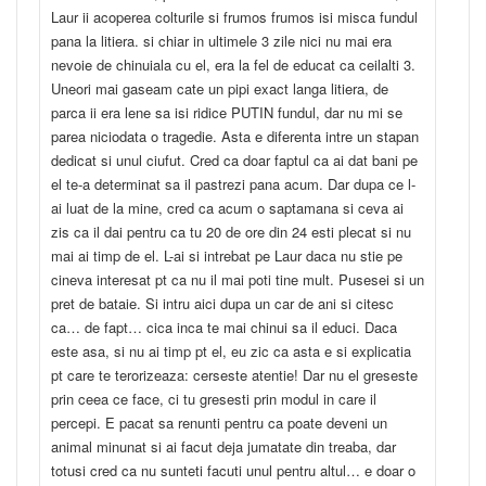
Laur ii acoperea colturile si frumos frumos isi misca fundul
pana la litiera. si chiar in ultimele 3 zile nici nu mai era
nevoie de chinuiala cu el, era la fel de educat ca ceilalti 3.
Uneori mai gaseam cate un pipi exact langa litiera, de
parca ii era lene sa isi ridice PUTIN fundul, dar nu mi se
parea niciodata o tragedie. Asta e diferenta intre un stapan
dedicat si unul ciufut. Cred ca doar faptul ca ai dat bani pe
el te-a determinat sa il pastrezi pana acum. Dar dupa ce l-
ai luat de la mine, cred ca acum o saptamana si ceva ai
zis ca il dai pentru ca tu 20 de ore din 24 esti plecat si nu
mai ai timp de el. L-ai si intrebat pe Laur daca nu stie pe
cineva interesat pt ca nu il mai poti tine mult. Pusesei si un
pret de bataie. Si intru aici dupa un car de ani si citesc
ca… de fapt… cica inca te mai chinui sa il educi. Daca
este asa, si nu ai timp pt el, eu zic ca asta e si explicatia
pt care te terorizeaza: cerseste atentie! Dar nu el greseste
prin ceea ce face, ci tu gresesti prin modul in care il
percepi. E pacat sa renunti pentru ca poate deveni un
animal minunat si ai facut deja jumatate din treaba, dar
totusi cred ca nu sunteti facuti unul pentru altul… e doar o