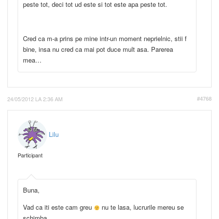
peste tot, deci tot ud este si tot este apa peste tot.
Cred ca m-a prins pe mine intr-un moment neprielnic, stii f
bine, insa nu cred ca mai pot duce mult asa. Parerea
mea…
24/05/2012 LA 2:36 AM
#4768
Lilu
Participant
Buna,
Vad ca iti este cam greu
nu te lasa, lucrurile mereu se
schimba.