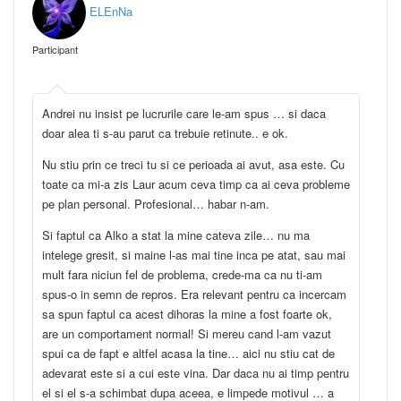
ELEnNa
Participant
Andrei nu insist pe lucrurile care le-am spus … si daca
doar alea ti s-au parut ca trebuie retinute.. e ok.
Nu stiu prin ce treci tu si ce perioada ai avut, asa este. Cu
toate ca mi-a zis Laur acum ceva timp ca ai ceva probleme
pe plan personal. Profesional… habar n-am.
Si faptul ca Alko a stat la mine cateva zile… nu ma
intelege gresit, si maine l-as mai tine inca pe atat, sau mai
mult fara niciun fel de problema, crede-ma ca nu ti-am
spus-o in semn de repros. Era relevant pentru ca incercam
sa spun faptul ca acest dihoras la mine a fost foarte ok,
are un comportament normal! Si mereu cand l-am vazut
spui ca de fapt e altfel acasa la tine… aici nu stiu cat de
adevarat este si a cui este vina. Dar daca nu ai timp pentru
el si el s-a schimbat dupa aceea, e limpede motivul … a