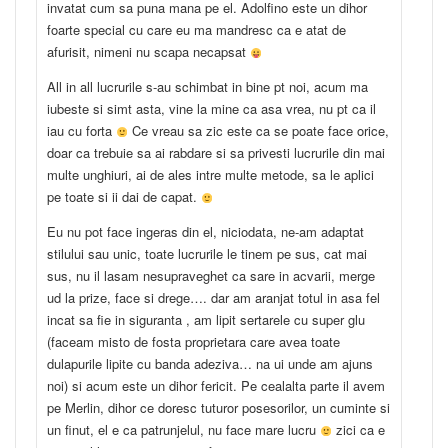
invatat cum sa puna mana pe el. Adolfino este un dihor
foarte special cu care eu ma mandresc ca e atat de
afurisit, nimeni nu scapa necapsat
All in all lucrurile s-au schimbat in bine pt noi, acum ma
iubeste si simt asta, vine la mine ca asa vrea, nu pt ca il
iau cu forta
Ce vreau sa zic este ca se poate face orice,
doar ca trebuie sa ai rabdare si sa privesti lucrurile din mai
multe unghiuri, ai de ales intre multe metode, sa le aplici
pe toate si ii dai de capat.
Eu nu pot face ingeras din el, niciodata, ne-am adaptat
stilului sau unic, toate lucrurile le tinem pe sus, cat mai
sus, nu il lasam nesupraveghet ca sare in acvarii, merge
ud la prize, face si drege…. dar am aranjat totul in asa fel
incat sa fie in siguranta , am lipit sertarele cu super glu
(faceam misto de fosta proprietara care avea toate
dulapurile lipite cu banda adeziva… na ui unde am ajuns
noi) si acum este un dihor fericit. Pe cealalta parte il avem
pe Merlin, dihor ce doresc tuturor posesorilor, un cuminte si
un finut, el e ca patrunjelul, nu face mare lucru
zici ca e