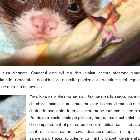
ii sunt distincte. Cancerul este cel mai des intalnit, acesta afectand gland
limfatic. Cercetatorii considera ca anumite probleme de sanatate sunt legate
tinge maturitatea sexuala.
Este bine ca o data pe an sa ii faci analize la sange, pentr
de obicei animalul nu arata ca este bolnav decat intr-o f
destul de avansata, in care uneori nu se mai poate face nim
Pot duce o boala letala pe picioare, fara sa manifeste nici un
de comportament atipic, de aceea este indicat sa ii faci ace
analize: in caz ca are ceva, descoperi buba la timp si 
sanse sa o tratezi (probleme cu rinichii, diabet, deminerali