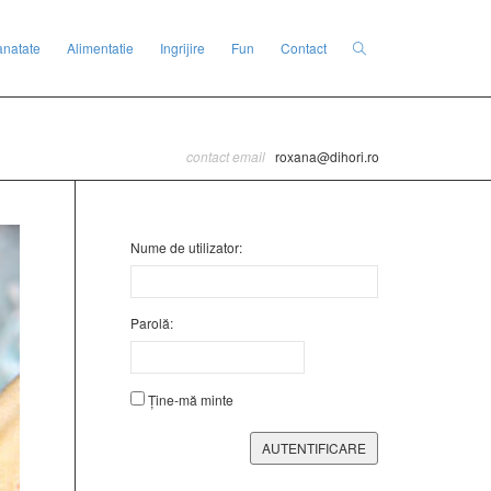
anatate
Alimentatie
Ingrijire
Fun
Contact
contact email
roxana@dihori.ro
Nume de utilizator:
Parolă:
Ține-mă minte
AUTENTIFICARE