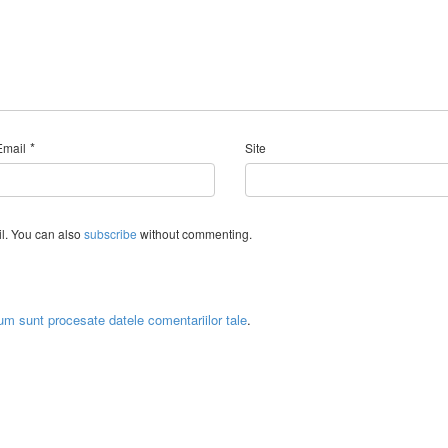
*
Email
Site
l. You can also
subscribe
without commenting.
um sunt procesate datele comentariilor tale
.