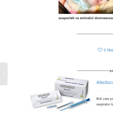
suspectati ca animalul dumneavoast
0
lik
A
Afectiuni
Boli care p
respirator l