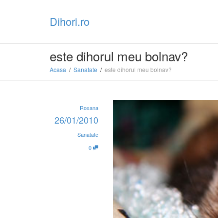
Dihori.ro
este dihorul meu bolnav?
Acasa
Sanatate
este dihorul meu bolnav?
Roxana
26/01/2010
Sanatate
0