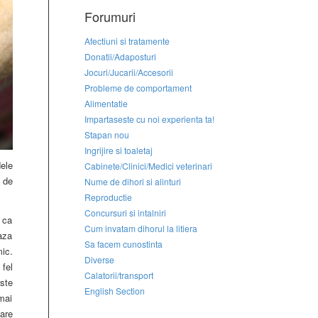
Forumuri
Afectiuni si tratamente
Donatii/Adaposturi
Jocuri/Jucarii/Accesorii
Probleme de comportament
Alimentatie
Impartaseste cu noi experienta ta!
Stapan nou
Ingrijire si toaletaj
ele
Cabinete/Clinici/Medici veterinari
 de
Nume de dihori si alinturi
Reproductie
Concursuri si intalniri
u ca
Cum invatam dihorul la litiera
aza
Sa facem cunostinta
ic.
Diverse
 fel
Calatorii/transport
ste
English Section
mai
zare