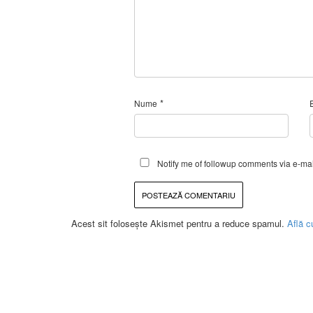
*
Nume
Notify me of followup comments via e-mai
Acest sit folosește Akismet pentru a reduce spamul.
Află c