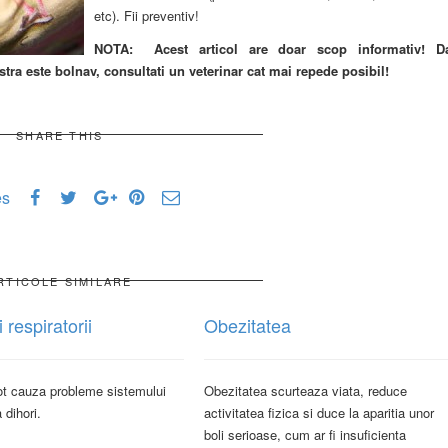
etc). Fii preventiv!
NOTA: Acest articol are doar scop informativ! D
ra este bolnav, consultati un veterinar cat mai repede posibil!
SHARE THIS
es
RTICOLE SIMILARE
 respiratorii
Obezitatea
ot cauza probleme sistemului
Obezitatea scurteaza viata, reduce
a dihori.
activitatea fizica si duce la aparitia unor
boli serioase, cum ar fi insuficienta