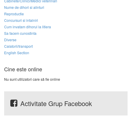
Cabinete/Clinici/Medici veterinari
Nume de dihori si alinturi
Reproductie
Concursuri si intalniri
Cum invatam dihorul la litiera
Sa facem cunostinta
Diverse
Calatorii/transport
English Section
Cine este online
Nu sunt utilizatori care să fie online
Activitate Grup Facebook