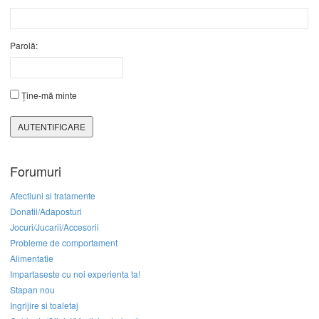
Parolă:
Ține-mă minte
AUTENTIFICARE
Forumuri
Afectiuni si tratamente
Donatii/Adaposturi
Jocuri/Jucarii/Accesorii
Probleme de comportament
Alimentatie
Impartaseste cu noi experienta ta!
Stapan nou
Ingrijire si toaletaj