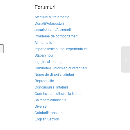
Forumuri
Afectiuni si tratamente
Donatii/Adaposturi
Jocuri/Jucarii/Accesorii
Probleme de comportament
Alimentatie
Impartaseste cu noi experienta ta!
Stapan nou
Ingrijire si toaletaj
Cabinete/Clinici/Medici veterinari
Nume de dihori si alinturi
Reproductie
Concursuri si intalniri
Cum invatam dihorul la litiera
Sa facem cunostinta
Diverse
Calatorii/transport
English Section