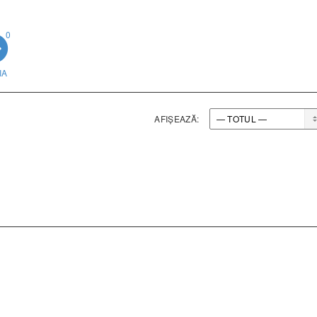
0
IA
AFIȘEAZĂ: