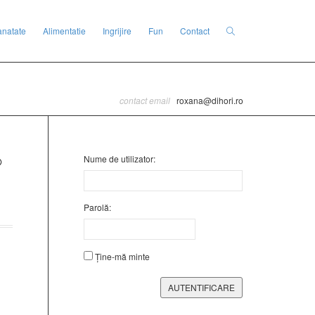
anatate
Alimentatie
Ingrijire
Fun
Contact
contact email
roxana@dihori.ro
Nume de utilizator:
Parolă:
Ține-mă minte
AUTENTIFICARE