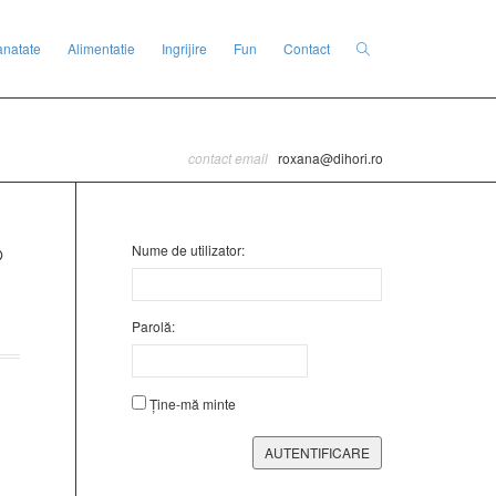
anatate
Alimentatie
Ingrijire
Fun
Contact
contact email
roxana@dihori.ro
Nume de utilizator:
Parolă:
Ține-mă minte
AUTENTIFICARE