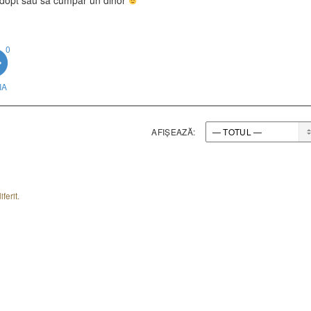
adopt sau sa cumpar un dihor
0
IA
AFIȘEAZĂ:
ferit.