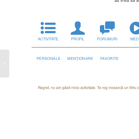
as vrea sa 
ACTIVITATE
PROFIL
FORUMURI
MED
PERSONALE
MENȚIONARE
FAVORITE
Regret, nu am găsit nicio activitate. Te rog încearcă un filtru di