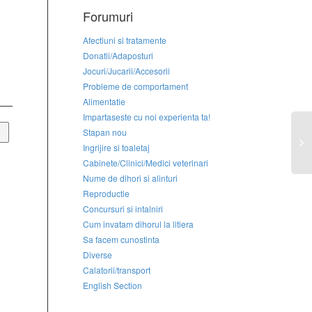
Forumuri
Afectiuni si tratamente
Donatii/Adaposturi
Jocuri/Jucarii/Accesorii
Probleme de comportament
Alimentatie
Impartaseste cu noi experienta ta!
Stapan nou
Ingrijire si toaletaj
Cabinete/Clinici/Medici veterinari
Nume de dihori si alinturi
Reproductie
Concursuri si intalniri
Cum invatam dihorul la litiera
Sa facem cunostinta
Diverse
Calatorii/transport
English Section