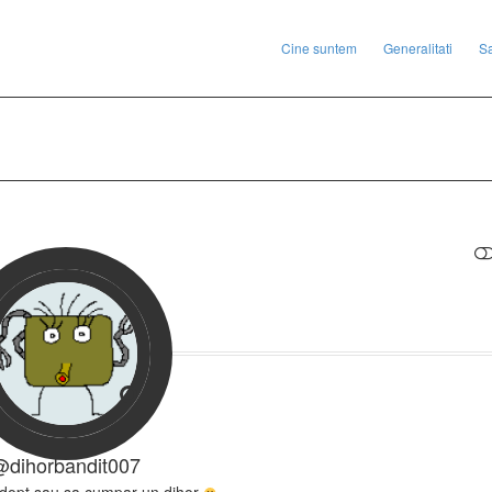
Cine suntem
Generalitati
S
RESTRANGE
@dihorbandit007