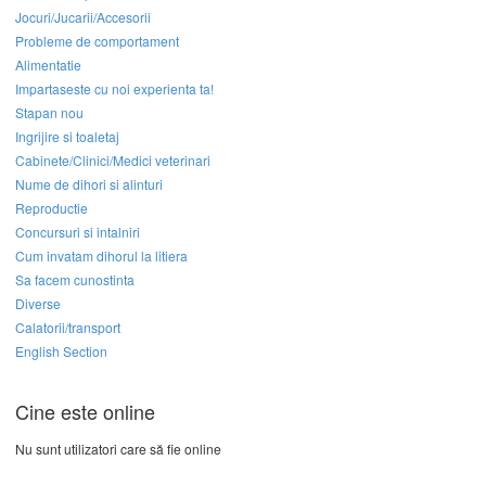
Jocuri/Jucarii/Accesorii
Probleme de comportament
Alimentatie
Impartaseste cu noi experienta ta!
Stapan nou
Ingrijire si toaletaj
Cabinete/Clinici/Medici veterinari
Nume de dihori si alinturi
Reproductie
Concursuri si intalniri
Cum invatam dihorul la litiera
Sa facem cunostinta
Diverse
Calatorii/transport
English Section
Cine este online
Nu sunt utilizatori care să fie online