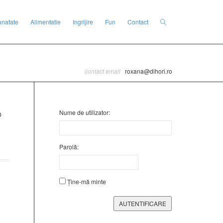
anatate
Alimentatie
Ingrijire
Fun
Contact
contact email
roxana@dihori.ro
Nume de utilizator:
Parolă:
Ține-mă minte
AUTENTIFICARE