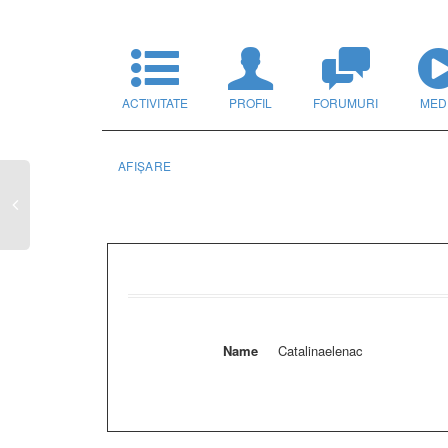
ACTIVITATE
PROFIL
FORUMURI
MED
AFIȘARE
Name
Catalinaelenac