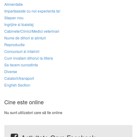
Alimentatie
Impartaseste cu noi experienta ta!
Stapan nou
Ingrijire si toaletaj
Cabinete/Clinici/Medici veterinari
Nume de dihori si alinturi
Reproductie
Concursuri si intalniri
Cum invatam dihorul la litiera
Sa facem cunostinta
Diverse
Calatorii/transport
English Section
Cine este online
Nu sunt utilizatori care să fie online