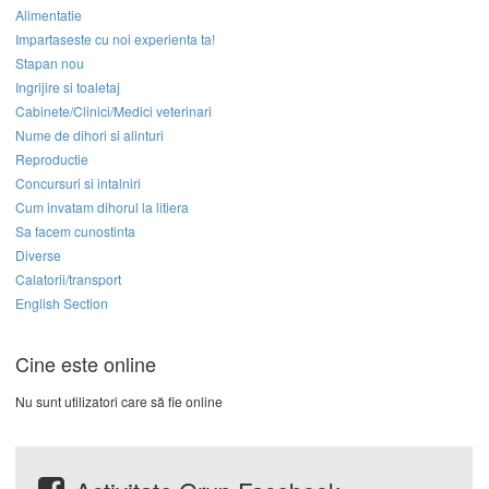
Alimentatie
Impartaseste cu noi experienta ta!
Stapan nou
Ingrijire si toaletaj
Cabinete/Clinici/Medici veterinari
Nume de dihori si alinturi
Reproductie
Concursuri si intalniri
Cum invatam dihorul la litiera
Sa facem cunostinta
Diverse
Calatorii/transport
English Section
Cine este online
Nu sunt utilizatori care să fie online