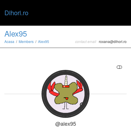
Dihori.ro
Toggle
Alex95
Acasa
Members
Alex95
contact email
roxana@dihori.ro
naviga
RESTRANGE
@alex95