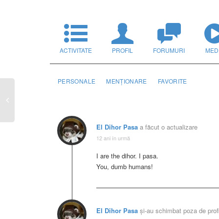
ACTIVITATE
PROFIL
FORUMURI
MED
PERSONALE
MENȚIONARE
FAVORITE
El Dihor Pasa
a făcut o actualizare
12 ani în urmă
I are the dihor. I pasa.
You, dumb humans!
El Dihor Pasa
și-au schimbat poza de profi