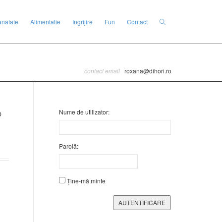
anatate
Alimentatie
Ingrijire
Fun
Contact
contact email
roxana@dihori.ro
Nume de utilizator:
Parolă:
Ține-mă minte
AUTENTIFICARE