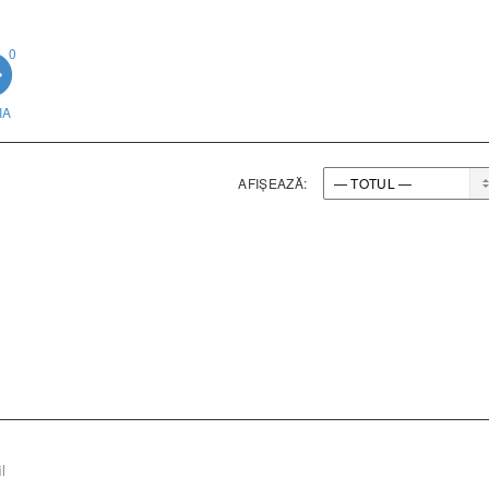
0
IA
AFIȘEAZĂ:
l