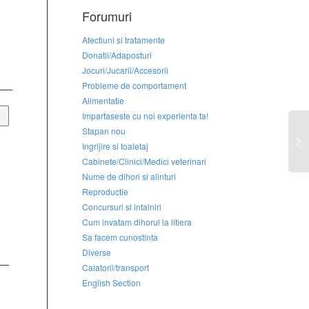
Forumuri
Afectiuni si tratamente
Donatii/Adaposturi
Jocuri/Jucarii/Accesorii
Probleme de comportament
Alimentatie
Impartaseste cu noi experienta ta!
Stapan nou
Ingrijire si toaletaj
Cabinete/Clinici/Medici veterinari
Nume de dihori si alinturi
Reproductie
Concursuri si intalniri
Cum invatam dihorul la litiera
Sa facem cunostinta
Diverse
Calatorii/transport
English Section