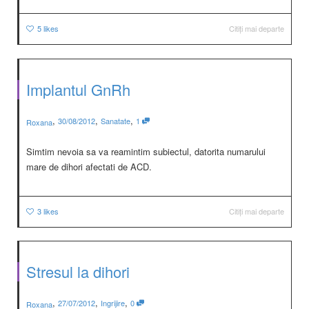
5
likes
Citiți mai departe
Implantul GnRh
,
,
,
30/08/2012
Sanatate
1
Roxana
Simtim nevoia sa va reamintim subiectul, datorita numarului
mare de dihori afectati de ACD.
3
likes
Citiți mai departe
Stresul la dihori
,
,
,
27/07/2012
Ingrijire
0
Roxana