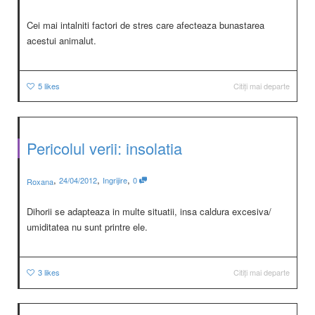
Cei mai intalniti factori de stres care afecteaza bunastarea
acestui animalut.
5
likes
Citiți mai departe
Pericolul verii: insolatia
,
,
,
24/04/2012
Ingrijire
0
Roxana
Dihorii se adapteaza in multe situatii, insa caldura excesiva/
umiditatea nu sunt printre ele.
3
likes
Citiți mai departe