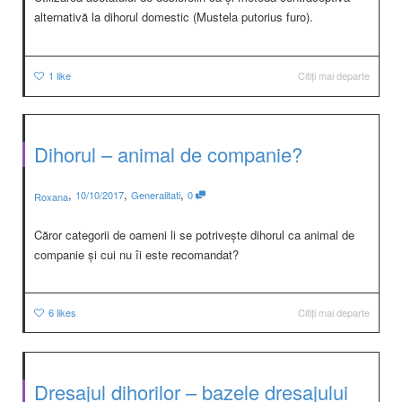
alternativă la dihorul domestic (Mustela putorius furo).
1
like
Citiți mai departe
Dihorul – animal de companie?
,
,
,
10/10/2017
Generalitati
0
Roxana
Căror categorii de oameni li se potrivește dihorul ca animal de
companie și cui nu îi este recomandat?
6
likes
Citiți mai departe
Dresajul dihorilor – bazele dresajului