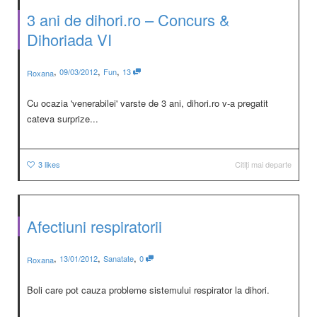
3 ani de dihori.ro – Concurs &
Dihoriada VI
,
,
,
09/03/2012
Fun
13
Roxana
Cu ocazia 'venerabilei' varste de 3 ani, dihori.ro v-a pregatit
cateva surprize...
3
likes
Citiți mai departe
Afectiuni respiratorii
,
,
,
13/01/2012
Sanatate
0
Roxana
Boli care pot cauza probleme sistemului respirator la dihori.