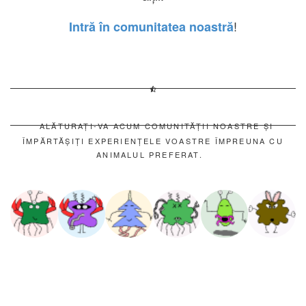
!
Intră în comunitatea noastră
ALĂTURAȚI-VA ACUM COMUNITĂȚII NOASTRE ȘI
ÎMPĂRTĂȘIȚI EXPERIENȚELE VOASTRE ÎMPREUNA CU
ANIMALUL PREFERAT.