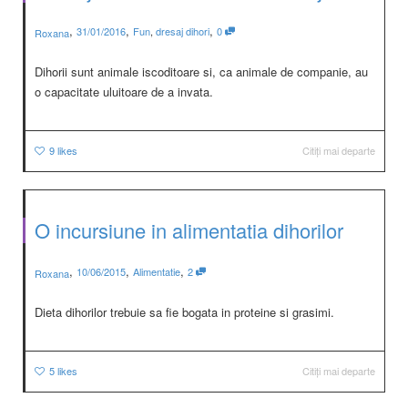
,
,
,
31/01/2016
Fun
,
dresaj dihori
0
Roxana
Dihorii sunt animale iscoditoare si, ca animale de companie, au
o capacitate uluitoare de a invata.
9
likes
Citiți mai departe
O incursiune in alimentatia dihorilor
,
,
,
10/06/2015
Alimentatie
2
Roxana
Dieta dihorilor trebuie sa fie bogata in proteine si grasimi.
5
likes
Citiți mai departe