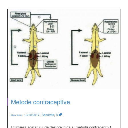
Metode contraceptive
,
,
,
10/10/2017
Sanatate
0
Roxana
Utilizarea acetatului de deslorelin ca şi metodă contraceptivă