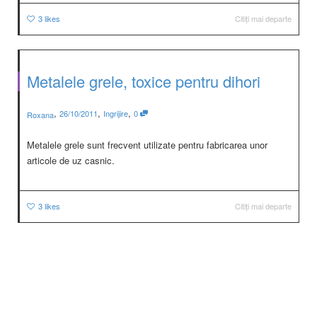
3
likes
Citiți mai departe
Metalele grele, toxice pentru dihori
,
,
,
26/10/2011
Ingrijire
0
Roxana
Metalele grele sunt frecvent utilizate pentru fabricarea unor
articole de uz casnic.
3
likes
Citiți mai departe