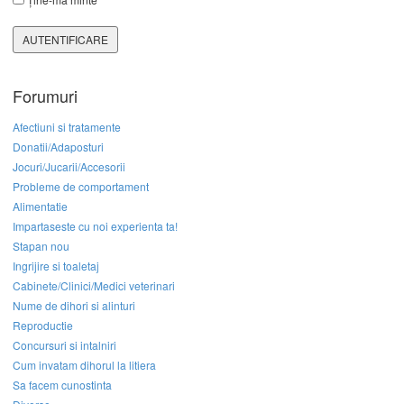
AUTENTIFICARE
Forumuri
Afectiuni si tratamente
Donatii/Adaposturi
Jocuri/Jucarii/Accesorii
Probleme de comportament
Alimentatie
Impartaseste cu noi experienta ta!
Stapan nou
Ingrijire si toaletaj
Cabinete/Clinici/Medici veterinari
Nume de dihori si alinturi
Reproductie
Concursuri si intalniri
Cum invatam dihorul la litiera
Sa facem cunostinta