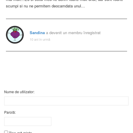
scumpi si nu ne permitem deocamdata unul…
Sandina
a devenit un membru înregistrat
10 ani în urmă
Nume de utilizator:
Parolă:
Ține-mă minte