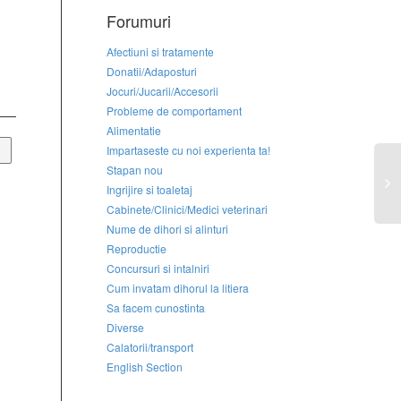
Forumuri
Afectiuni si tratamente
Donatii/Adaposturi
Jocuri/Jucarii/Accesorii
Probleme de comportament
Alimentatie
Impartaseste cu noi experienta ta!
Stapan nou
Ingrijire si toaletaj
Cabinete/Clinici/Medici veterinari
Nume de dihori si alinturi
Reproductie
Concursuri si intalniri
Cum invatam dihorul la litiera
Sa facem cunostinta
Diverse
Calatorii/transport
English Section