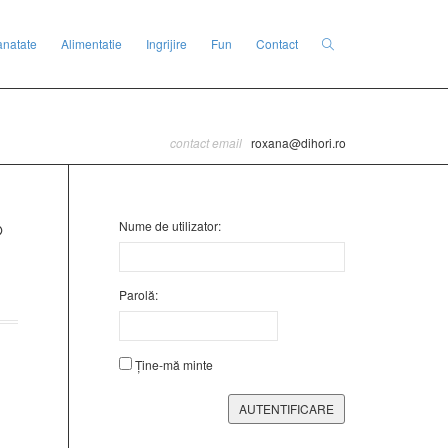
anatate
Alimentatie
Ingrijire
Fun
Contact
contact email
roxana@dihori.ro
Nume de utilizator:
Parolă:
Ține-mă minte
AUTENTIFICARE