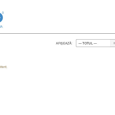
0
IA
AFIȘEAZĂ:
ferit.