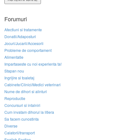
Forumuri
Afectiuni si tratamente
Donatii/Adaposturi
Jocuri/Jucarii/Accesorii
Probleme de comportament
Alimentatie
Impartaseste cu noi experienta ta!
Stapan nou
Ingrijire si toaletaj
Cabinete/Clinici/Medici veterinari
Nume de dihori si alinturi
Reproductie
Concursuri si intalniri
Cum invatam dihorul la litiera
Sa facem cunostinta
Diverse
Calatorii/transport
English Section