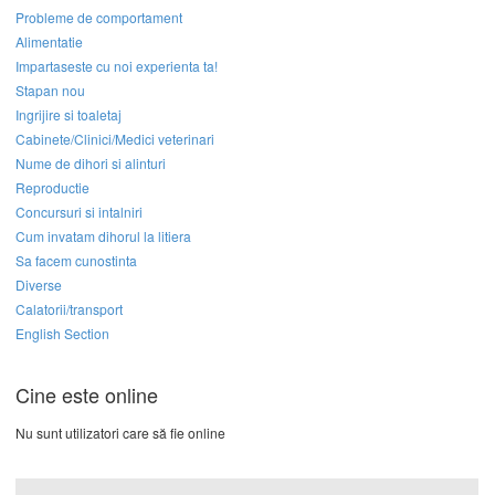
Probleme de comportament
Alimentatie
Impartaseste cu noi experienta ta!
Stapan nou
Ingrijire si toaletaj
Cabinete/Clinici/Medici veterinari
Nume de dihori si alinturi
Reproductie
Concursuri si intalniri
Cum invatam dihorul la litiera
Sa facem cunostinta
Diverse
Calatorii/transport
English Section
Cine este online
Nu sunt utilizatori care să fie online