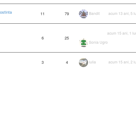
ostinta
11
79
Bandit
acum 13 ani, 5 l
acum 15 ani, 1 l
6
25
Sonia Ugro
3
4
iulia
acum 15 ani, 2 l