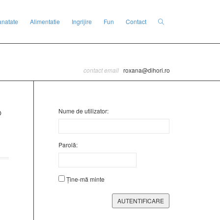
anatate
Alimentatie
Ingrijire
Fun
Contact
contact email
roxana@dihori.ro
Nume de utilizator:
Parolă:
Ține-mă minte
AUTENTIFICARE