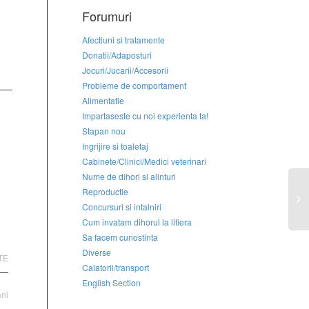
Forumuri
Afectiuni si tratamente
Donatii/Adaposturi
Jocuri/Jucarii/Accesorii
Probleme de comportament
Alimentatie
Impartaseste cu noi experienta ta!
Stapan nou
Ingrijire si toaletaj
Cabinete/Clinici/Medici veterinari
Nume de dihori si alinturi
Reproductie
Concursuri si intalniri
Cum invatam dihorul la litiera
Sa facem cunostinta
Diverse
TE
Calatorii/transport
English Section
ni