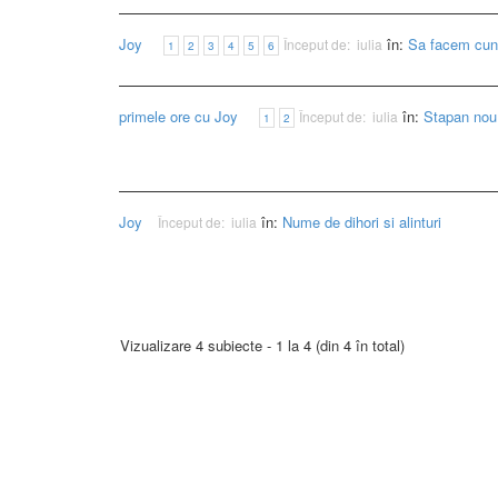
Joy
în:
Sa facem cun
Început de:
iulia
1
2
3
4
5
6
primele ore cu Joy
în:
Stapan nou
Început de:
iulia
1
2
Joy
în:
Nume de dihori si alinturi
Început de:
iulia
Vizualizare 4 subiecte - 1 la 4 (din 4 în total)