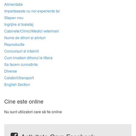
Alimentatie
Impartaseste cu noi experienta ta!
Stapan nou
Ingrijire si toaletaj
Cabinete/Clinici/Medici veterinari
Nume de dihori si alinturi
Reproductie
Concursuri si intalniri
Cum invatam dihorul la litiera
Sa facem cunostinta
Diverse
Calatorii/transport
English Section
Cine este online
Nu sunt utilizatori care să fie online