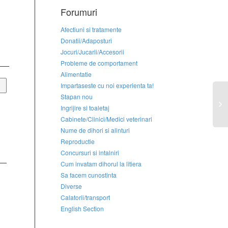
Forumuri
Afectiuni si tratamente
Donatii/Adaposturi
Jocuri/Jucarii/Accesorii
Probleme de comportament
Alimentatie
Impartaseste cu noi experienta ta!
Stapan nou
Ingrijire si toaletaj
Cabinete/Clinici/Medici veterinari
Nume de dihori si alinturi
Reproductie
Concursuri si intalniri
Cum invatam dihorul la litiera
Sa facem cunostinta
Diverse
Calatorii/transport
English Section