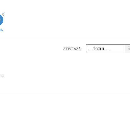
0
IA
AFIȘEAZĂ:
rat