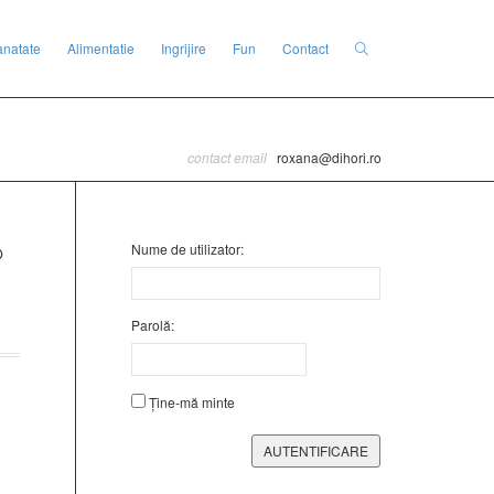
anatate
Alimentatie
Ingrijire
Fun
Contact
contact email
roxana@dihori.ro
Nume de utilizator:
Parolă:
Ține-mă minte
AUTENTIFICARE