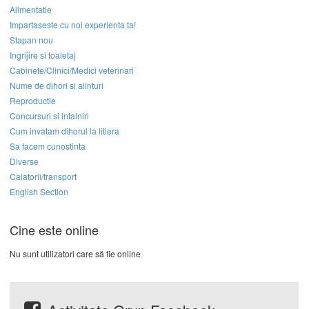
Alimentatie
Impartaseste cu noi experienta ta!
Stapan nou
Ingrijire si toaletaj
Cabinete/Clinici/Medici veterinari
Nume de dihori si alinturi
Reproductie
Concursuri si intalniri
Cum invatam dihorul la litiera
Sa facem cunostinta
Diverse
Calatorii/transport
English Section
Cine este online
Nu sunt utilizatori care să fie online