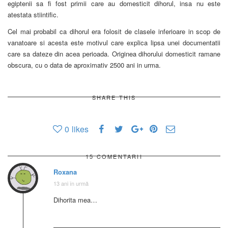
egiptenii sa fi fost primii care au domesticit dihorul, insa nu este
atestata stiintific.
Cel mai probabil ca dihorul era folosit de clasele inferioare in scop de
vanatoare si acesta este motivul care explica lipsa unei documentatii
care sa dateze din acea perioada. Originea dihorului domesticit ramane
obscura, cu o data de aproximativ 2500 ani in urma.
SHARE THIS
0
likes
15 COMENTARII
Roxana
13 ani în urmă
Dihorita mea…