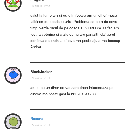
13 ani în urmă
salut la lume am si eu o intrebare am un dihor masul
,albinos cu coada scurta .Problema este ca de ceva
timp pierde parul de pe coada si nu stiu ce sa fac am
fost la veterina si a zis ca nu are paraziti .dar parul
continua sa cada …cineva ma poate ajuta ms bocoup
Andrei
BlackJocker
13 ani în urmă
am si eu un dihor de vanzare daca intereseaza pe
cineva ma poate gasi la nr 0761511733
Roxana
15 ani în urmă