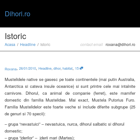
Dihori.ro
Toggle
Istoric
Acasa
Headline
Istoric
contact email
roxana@dihori.ro
naviga
,
,
,
26/01/2010
Headline
,
dihor
,
habitat
15
Roxana
Mustelidele native se gasesc pe toate continentele (mai putin Australia,
Antarctica si cateva insule oceanice) si sunt printre cele mai intalnite
carnivore. Dihorul, ca animal de companie (ferret), este mamifer
domestic din familia Mustelidae. Mai exact, Mustela Putorius Furo.
Familia Mustelidelor este foarte veche si include diferite subgrupe (25
de genuri si 70 specii):
– grupa “nevastuici” – nevastuica, nurca, dihorul salbatic si dihorul
domestic;
– grupa “jderilor” – jderii mari (Martes);