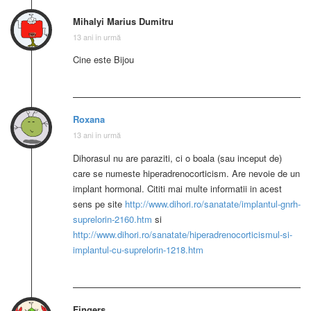
Mihalyi Marius Dumitru
13 ani în urmă
Cine este Bijou
Roxana
13 ani în urmă
Dihorasul nu are paraziti, ci o boala (sau inceput de)
care se numeste hiperadrenocorticism. Are nevoie de un
implant hormonal. Cititi mai multe informatii in acest
sens pe site
http://www.dihori.ro/sanatate/implantul-gnrh-
suprelorin-2160.htm
si
http://www.dihori.ro/sanatate/hiperadrenocorticismul-si-
implantul-cu-suprelorin-1218.htm
Fingers