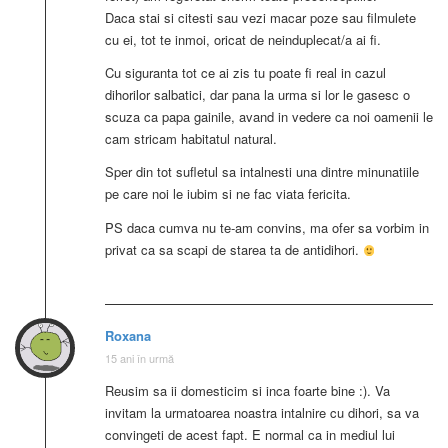
Daca stai si citesti sau vezi macar poze sau filmulete
cu ei, tot te inmoi, oricat de neinduplecat/a ai fi.
Cu siguranta tot ce ai zis tu poate fi real in cazul
dihorilor salbatici, dar pana la urma si lor le gasesc o
scuza ca papa gainile, avand in vedere ca noi oamenii le
cam stricam habitatul natural.
Sper din tot sufletul sa intalnesti una dintre minunatiile
pe care noi le iubim si ne fac viata fericita.
PS daca cumva nu te-am convins, ma ofer sa vorbim in
privat ca sa scapi de starea ta de antidihori.
Roxana
15 ani în urmă
Reusim sa ii domesticim si inca foarte bine :). Va
invitam la urmatoarea noastra intalnire cu dihori, sa va
convingeti de acest fapt. E normal ca in mediul lui