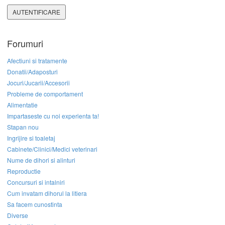
AUTENTIFICARE
Forumuri
Afectiuni si tratamente
Donatii/Adaposturi
Jocuri/Jucarii/Accesorii
Probleme de comportament
Alimentatie
Impartaseste cu noi experienta ta!
Stapan nou
Ingrijire si toaletaj
Cabinete/Clinici/Medici veterinari
Nume de dihori si alinturi
Reproductie
Concursuri si intalniri
Cum invatam dihorul la litiera
Sa facem cunostinta
Diverse