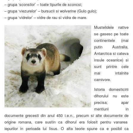
– grupa ‘sconsilor’ – toate tipurile de sconcsi;
– grupa ‘viezurelor’ – bursucii si wolverine (Gulo gulo);
– grupa ‘vidrelor’ – vidre de rau si vidra de mare.
Mustelidele native
se gasesc pe toate
continentele (mai
putin Australia,
Antarctica si cateva
insule oceanice) si
sunt printre cele
mai intalnite
carnivore.
Istoria domesticirii
dihorului nu este
precisa; apar
mentiuni in
documente grecesti din anul 450 i.e.n., precum si alte documente de
origine romana, care sustin ca dihorul era folosit pentru vanarea
iepurilor in perioada lui Iisus. O alta teorie spune ca e posibil ca