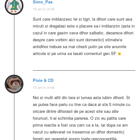
Simo_Pas
15 ani în urmă
Sunt care imblanzesc lei si tigri, la dihori care sunt asa
micuti si dragalasi este o placere sa-i imblanzim (asta in
cazul in care gasim ceva dihor salbatic, deoarece dihori
despre care vorbim aici sunt domestici) stimate/a
antidihor trebuie sa mai citesti putin pe site anumite
articole si pe urma sa lasati comenturi gen SF
Pixie & CD
15 ani în urmă
Noi si multi altii din tara si lumea asta iubim dihorii. Si
as putea face pariu cu tine ca daca ai sta 5 minute cu
oricare dintre dihorasii de pe acest site sau alte
forumuri, ti-ai schimba parerea. O zic eu patita care
prima reactie a fost una cam ca a ta, iar dupa ce am
vazut cu adevarat ce inseamna un dihor domestic(
ferret) am regeretat enorm toate preconceptiile.