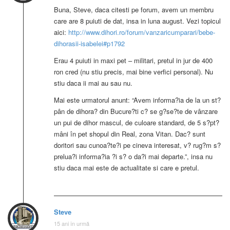
Buna, Steve, daca citesti pe forum, avem un membru
care are 8 puiuti de dat, insa in luna august. Vezi topicul
aici:
http://www.dihori.ro/forum/vanzaricumparari/bebe-
dihorasii-isabelei#p1792
Erau 4 puiuti in maxi pet – militari, pretul in jur de 400
ron cred (nu stiu precis, mai bine verfici personal). Nu
stiu daca ii mai au sau nu.
Mai este urmatorul anunt: “Avem informa?ia de la un st?
pân de dihora? din Bucure?ti c? se g?se?te de vânzare
un pui de dihor mascul, de culoare standard, de 5 s?pt?
mâni în pet shopul din Real, zona Vitan. Dac? sunt
doritori sau cunoa?te?i pe cineva interesat, v? rug?m s?
prelua?i informa?ia ?i s? o da?i mai departe.”, insa nu
stiu daca mai este de actualitate si care e pretul.
Steve
15 ani în urmă