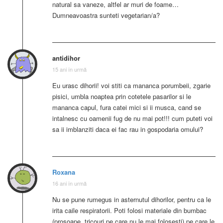
natural sa vaneze, altfel ar muri de foame…
Dumneavoastra sunteti vegetarian/a?
antidihor
15 ani în urmă
Eu urasc dihorii! voi stiti ca mananca porumbeii, zgarie
pisici, umbla noaptea prin cotetele pasarilor si le
mananca capul, fura catei mici si ii musca, cand se
intalnesc cu oamenii fug de nu mai pot!!! cum puteti voi
sa ii imblanziti daca ei fac rau in gospodaria omului?
Roxana
16 ani în urmă
Nu se pune rumegus in asternutul dihorilor, pentru ca le
irita caile respiratorii. Poti folosi materiale din bumbac
(prosoape, tricouri pe care nu le mai folosesti) pe care le