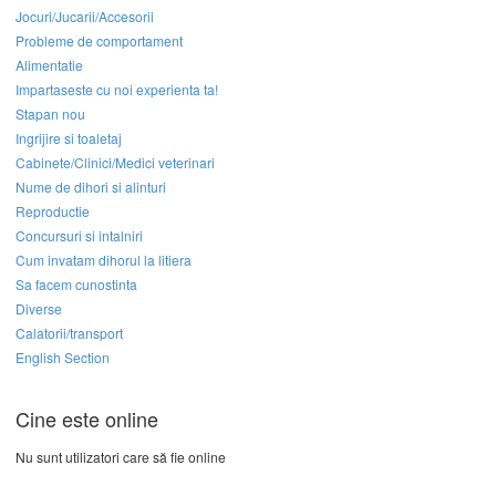
Jocuri/Jucarii/Accesorii
Probleme de comportament
Alimentatie
Impartaseste cu noi experienta ta!
Stapan nou
Ingrijire si toaletaj
Cabinete/Clinici/Medici veterinari
Nume de dihori si alinturi
Reproductie
Concursuri si intalniri
Cum invatam dihorul la litiera
Sa facem cunostinta
Diverse
Calatorii/transport
English Section
Cine este online
Nu sunt utilizatori care să fie online