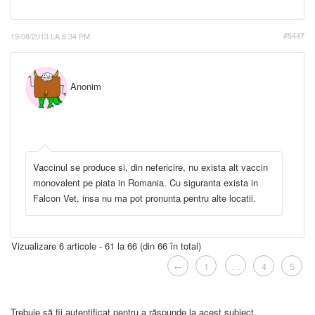
19/08/2013 LA 8:34 PM
#5447
Anonim
Vaccinul se produce si, din nefericire, nu exista alt vaccin
monovalent pe piata in Romania. Cu siguranta exista in
Falcon Vet, insa nu ma pot pronunta pentru alte locatii.
Vizualizare 6 articole - 61 la 66 (din 66 în total)
←
1
…
4
5
Trebuie să fii autentificat pentru a răspunde la acest subiect.