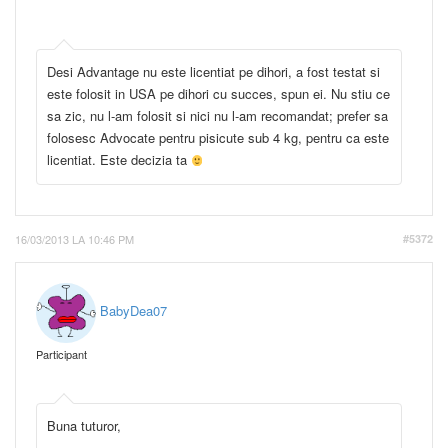
Desi Advantage nu este licentiat pe dihori, a fost testat si
este folosit in USA pe dihori cu succes, spun ei. Nu stiu ce
sa zic, nu l-am folosit si nici nu l-am recomandat; prefer sa
folosesc Advocate pentru pisicute sub 4 kg, pentru ca este
licentiat. Este decizia ta
16/03/2013 LA 10:46 PM
#5372
BabyDea07
Participant
Buna tuturor,