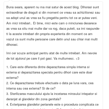
Buna seara, aparent nu ma mai satur de acest blog. Dihorasi sunt
extraordinar de draguti si din moment ce vreau sa achizitionez sau
sa adopt unul as vrea sa fiu pregatita pentru tot ce ar putea veni.
Am mici intrebari.. Ei bine, mici este cam o minciunea deoarece
as vrea sa stiu mai multe dar va rog, daca puteti, sa imi raspunde-
ti la aceste intrebari din propria experienta din moment ce am
vazut ca sunt multe persoane care detin unul sau chiar mai multi
dihorasi.
Imi cer scuze anticipat pentru atat de multe intrebari. Am nevoie
de tot ajutorul pe care il pot gasi. Va multumesc. <3
1. Care este diferenta dintre deparazitarea simpla interna si
externa si deparazitarea speciala pentru dihori care este doar
externa?
2. Ce deparazitarea trebuie efectuate o data pe luna vara, cea
interna sau cea externa? Si de ce?
3. Sterilizarea masculului ajuta la incetarea mirosului intepator si
deranjat al glandelor din zona genitala?
4. Exteriparea glandelor perianele este o procedura complicata ce