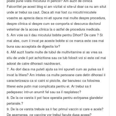
poate pune viata micutului in pericol? Am auzit de clinica
FalconVet pe acest blog si am vizitat si site-ul doar ca nu am situt
unde ar trebui sa caut. Daca ati mai fost cu micutii/micutele
voastre as aprecia daca mi-ati spune mai multe despre procedura,
despre clinica si despre cum se comporta si descurca doctorul
veterinar de la accea clinica la o astfel de procedura medicala.
5. Am voie sa ii dau micutului bobite pentru Dihori? De care ? Si
mai ales, cum ii invat pe aceste bobite si ce marca este cea mai
buna sau acceptata de digestia lor?
6. AM auzit foarte multe de tubul de multivitamine si as vrea sa
stiu de unde il pot achizitiona sau ce tub folosit voi si este cel mai
adorat de catre dihorasii nazdravani.
7. As dori daca ma puteti ajuta sa imi spuneti cum as putea sa il
invat la litiera? Am inteles ca multe persoane care detin dihorasi ii
caracterizeaza ca si caini si pisicile, dar banuiesc ca folosirea
litierei este putin mai complicata pentru ei. Ar trebui sa il
pedepsesc intr-un anumit fel sau sa il rasplatesc?
8. De la ce varsta ii pot face operatia pentru extirparea glandelor
perianale.?
9. De la ce varsta trebuie sa ii fac primul vaccin si care e acela?
De asemenea, ce vaccine vor trebui facute dupa aceea?