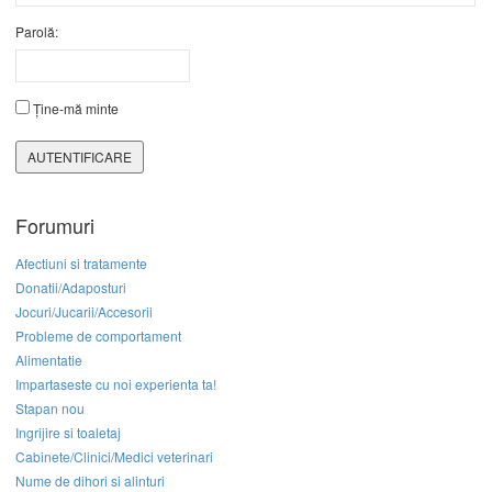
Parolă:
Ține-mă minte
AUTENTIFICARE
Forumuri
Afectiuni si tratamente
Donatii/Adaposturi
Jocuri/Jucarii/Accesorii
Probleme de comportament
Alimentatie
Impartaseste cu noi experienta ta!
Stapan nou
Ingrijire si toaletaj
Cabinete/Clinici/Medici veterinari
Nume de dihori si alinturi