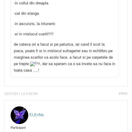
-in coltul din dreapta
-cel din stanga
-in ascunzis, la intuneric
-si in mislocul custii!!!!!
de cateva ori a facut si pe paturica, iar cand il scot la
joaca, poate fi si in mislocul sufrageriei sau in echilibru pe
marginea scarilor ca acolo face. a facut si pe carpetele de
pe trepte
, dar sa speram ca o sa invete sa nu faca in
toata casa ….!
23/07/2011 LA 3:49 PM
#3925
ELEnNa
Participant