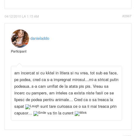
04/12/2010 LA 1:15 AM
#2967
danieladdo
Participant
am incercat si cu kktel in litiera si nu vrea, tot sub ea face,
pe podea, cred ca s-a impregnat mirosul…mi-a stricat putin
podeaua..s-a cam umflat de la atata pis pis. Vreau sa
incerc cu pampers, am inteles ca exista niste fasii ce se
lipesc de podea pentru animale… Cred ca o sa treaca la
sapat
sunt tare curioasa ce o sa ii mai treaca prin
capusor…
va tin la curent