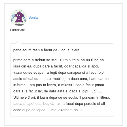
Sonia
Participant
pana acum rash a facut de 5 ori la litiera.
prima oara a trebuit sa stau 10 minute si sa nu il las sa
iasa din ea, dupa care a facut, doar cacalica si apoi,
vazandu-se scapat, a fugit dupa canapea si a facut pipi
acolo (si dai cu mutatul mobilei). a doua oara, l-am luat eu
in brate, l-am pus in litiera, a mirosit unde a facut prima
oara si a facut iar, de data asta si caca si pipi … :)) …
Ultimele 3 ori, il luam dupa ce se scula, il puneam in litiera,
facea si apoi era liber, dar azi a facut dupa perdele si alt
caca dupa canapea … mai exersam noi …