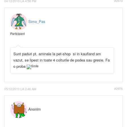
04/12/2010 LA 4:58 PM
#2970
Simo_Pas
Participant
Sunt paduri pt. aminale la pet-shop si in kaufland am
vazut, se lipest in toate 4 colturile de podea sau gresie. Fa
o proba
05/12/2010 LA 2:46 AM
#2976
Anonim