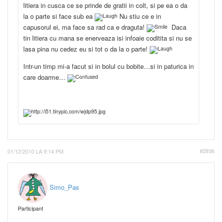
litiera in cusca ce se prinde de gratii in colt, si pe ea o da
la o parte si face sub ea
Nu stiu ce e in
capusorul ei, ma face sa rad ca e draguta!
Daca
tin litiera cu mana se enerveaza isi infoaie coditita si nu se
lasa pina nu cedez eu si tot o da la o parte!
Intr-un timp mi-a facut si in bolul cu bobite…si in paturica in
care doarme…
01/12/2010 LA 9:14 PM
#2936
Simo_Pas
Participant