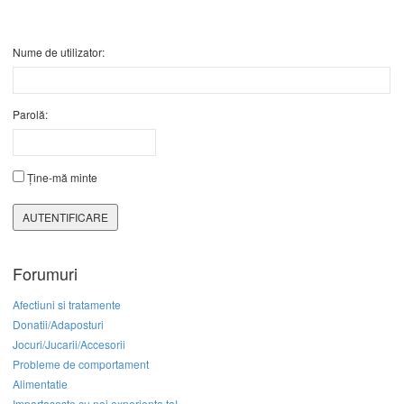
Nume de utilizator:
Parolă:
Ține-mă minte
AUTENTIFICARE
Forumuri
Afectiuni si tratamente
Donatii/Adaposturi
Jocuri/Jucarii/Accesorii
Probleme de comportament
Alimentatie
Impartaseste cu noi experienta ta!