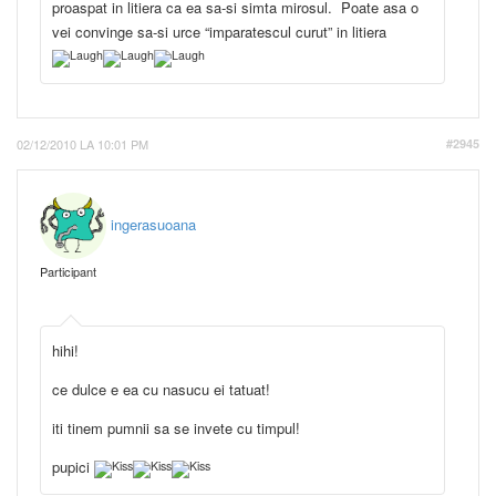
proaspat in litiera ca ea sa-si simta mirosul. Poate asa o
vei convinge sa-si urce “imparatescul curut” in litiera
02/12/2010 LA 10:01 PM
#2945
ingerasuoana
Participant
hihi!
ce dulce e ea cu nasucu ei tatuat!
iti tinem pumnii sa se invete cu timpul!
pupici