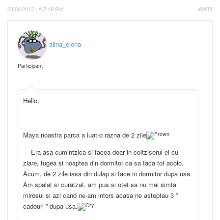
23/06/2013 LA 7:19 PM
#5415
alina_elena
Participant
Hello,
Maya noastra parca a luat-o razna de 2 zile
Era asa cumintzica si facea doar in coltzisorul ei cu
ziare, fugea si noaptea din dormitor ca sa faca tot acolo.
Acum, de 2 zile iasa din dulap si face in dormitor dupa usa.
Am spalat si curatzat, am pus si otet sa nu mai simta
mirosul si azi cand ne-am intors acasa ne asteptau 3 ”
cadouri ” dupa usa.