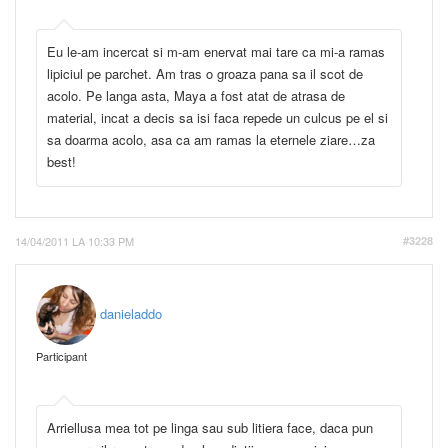
Eu le-am incercat si m-am enervat mai tare ca mi-a ramas
lipiciul pe parchet. Am tras o groaza pana sa il scot de
acolo. Pe langa asta, Maya a fost atat de atrasa de
material, incat a decis sa isi faca repede un culcus pe el si
sa doarma acolo, asa ca am ramas la eternele ziare…za
best!
14/04/2011 LA 10:33 PM
#3228
danieladdo
Participant
Arriellusa mea tot pe linga sau sub litiera face, daca pun