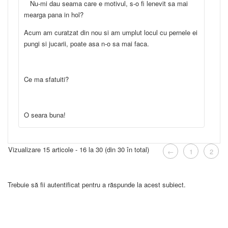
Nu-mi dau seama care e motivul, s-o fi lenevit sa mai
mearga pana in hol?
Acum am curatzat din nou si am umplut locul cu pernele ei
pungi si jucarii, poate asa n-o sa mai faca.
Ce ma sfatuiti?
O seara buna!
Vizualizare 15 articole - 16 la 30 (din 30 în total)
←
1
2
Trebuie să fii autentificat pentru a răspunde la acest subiect.