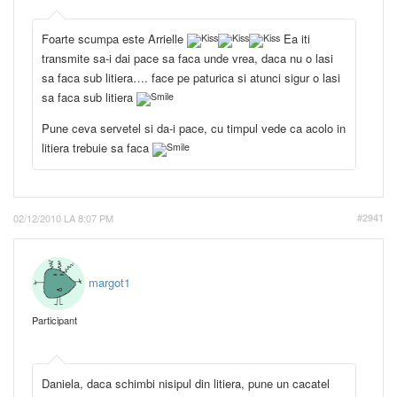
Foarte scumpa este Arrielle
Ea iti
transmite sa-i dai pace sa faca unde vrea, daca nu o lasi
sa faca sub litiera…. face pe paturica si atunci sigur o lasi
sa faca sub litiera
Pune ceva servetel si da-i pace, cu timpul vede ca acolo in
litiera trebuie sa faca
02/12/2010 LA 8:07 PM
#2941
margot1
Participant
Daniela, daca schimbi nisipul din litiera, pune un cacatel