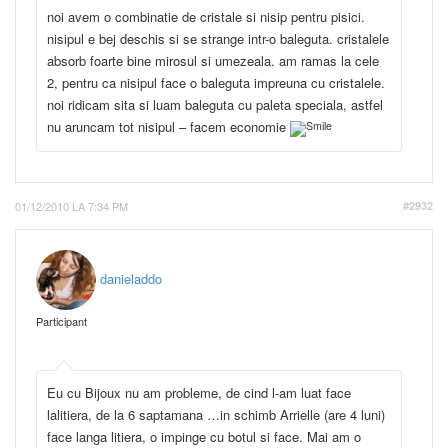
noi avem o combinatie de cristale si nisip pentru pisici.
nisipul e bej deschis si se strange intr-o baleguta. cristalele
absorb foarte bine mirosul si umezeala. am ramas la cele
2, pentru ca nisipul face o baleguta impreuna cu cristalele.
noi ridicam sita si luam baleguta cu paleta speciala, astfel
nu aruncam tot nisipul – facem economie
01/12/2010 LA 7:34 PM
#2932
danieladdo
Participant
Eu cu Bijoux nu am probleme, de cind l-am luat face
lalitiera, de la 6 saptamana …in schimb Arrielle (are 4 luni)
face langa litiera, o impinge cu botul si face. Mai am o