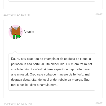
23/07/2011 LA 8:08 PM
#3927
Anonim
Da, nu stiu exact ce se intampla si de ce dupa ce ii duci o
perioada in alta parte isi uita obiceiurile. Eu m-am tot mutat
cu chirie prin Bucuresti si i-am zapacit de cap…alte case,
alte mirosuri. Cred ca e vorba de marcare de teritoriu, mai
degraba decat uitat de locul unde trebuie sa mearga. Sau,
mai e posibil, dintr-o nemultumire…
14/08/2011 LA 12:30 PM
#3967