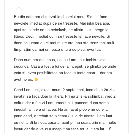
Eu din cate am observat la dihorelul meu, Sid, isi face
nevoiele imediat dupa ce se trezeste. Mai intai bea apa,
apoi se intinde ca un bebelush, se alinta … si merge la
litiera. Deci, imediat cum se trezeste isi face nevoile. Si
daca ne jucam cu el mai multe ore, sau sta treaz mai mult
timp, stim ca mai urmeaza o tura de pisu, eventual.
Dupa cum am mai spus, noi nu l-am tinut inchis nicio
secunda. Casa a fost a lui de la inceput, se plimba pe unde
voia si avea posibilitatea sa faca in toata casa… dar am
avut noroc.
Cand l-am luat, exact acum 2 saptamani, inca din a 2a zi a
invatat sa faca doar la litiera. Prima zi si-a schimbat vreo 2
colturi dar a 2-a zi l-am urmarit si il puneam dupa somn
imediat la litiera si facea. Nu am avut probleme cu el…
pana cand, a trebuit sa plecam 3 zile de acasa. L-am luat
cu noi… Si la noua casa a facut prima seara prin mai multe
locuri dar de a 2a zi a inceput sa faca tot la litiera lui… Si