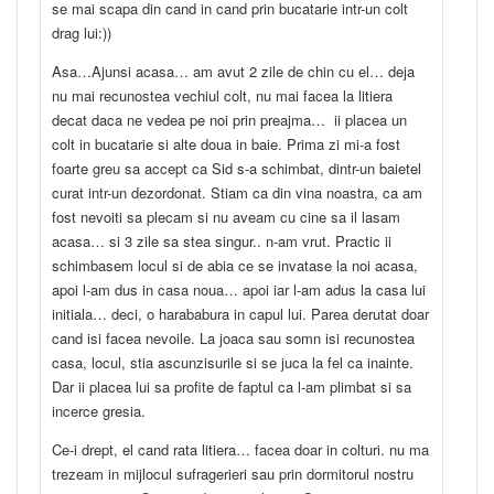
se mai scapa din cand in cand prin bucatarie intr-un colt
drag lui:))
Asa…Ajunsi acasa… am avut 2 zile de chin cu el… deja
nu mai recunostea vechiul colt, nu mai facea la litiera
decat daca ne vedea pe noi prin preajma… ii placea un
colt in bucatarie si alte doua in baie. Prima zi mi-a fost
foarte greu sa accept ca Sid s-a schimbat, dintr-un baietel
curat intr-un dezordonat. Stiam ca din vina noastra, ca am
fost nevoiti sa plecam si nu aveam cu cine sa il lasam
acasa… si 3 zile sa stea singur.. n-am vrut. Practic ii
schimbasem locul si de abia ce se invatase la noi acasa,
apoi l-am dus in casa noua… apoi iar l-am adus la casa lui
initiala… deci, o harababura in capul lui. Parea derutat doar
cand isi facea nevoile. La joaca sau somn isi recunostea
casa, locul, stia ascunzisurile si se juca la fel ca inainte.
Dar ii placea lui sa profite de faptul ca l-am plimbat si sa
incerce gresia.
Ce-i drept, el cand rata litiera… facea doar in colturi. nu ma
trezeam in mijlocul sufragerieri sau prin dormitorul nostru