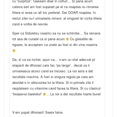
cu “surprize”. Gaseam doar in colturi… Si pana acum
cateva seri am fost suparati pe el ca noaptea nu nimerea
litiera si avea un alt loc preferat. Dar DOAR noaptea. In
restul zilei nu-l urmareste nimeni, el singurel isi vizita litiera
cand e vorba de nevoie.
Sper ca Siduletsu noastru sa nu se schimbe… Sa ramana
tot asa de curatel ca si pana acum
Cu greselile de
rigoare, le acceptam ca unele au fost si din vina noastra.
Da, si ca sa inchei, spun ca… n-am un sfat adecvat pt
stapanii de dihorasi care fac “pe langa”.. decat sa ii
urmareasca atunci cand se trezesc. La noi asta a dat
rezultate maxime. A fost si singura regula pe care am
abordat-o in obisnuirea lui la litiera. Si in primele zile il
rasplateam cu vitamine cand facea la litiera. Si cu clasicul
“braaavoo baietelul”
.. La noi a dat rezultate foarte bune!
V-am pupat dihorasii! Seara faina.