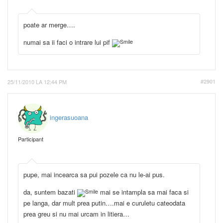
poate ar merge….
numai sa ii faci o intrare lui pif
25/11/2010 LA 12:44 PM
#2901
ingerasuoana
Participant
pupe, mai incearca sa pui pozele ca nu le-ai pus.
da, suntem bazati
mai se intampla sa mai faca si
pe langa, dar mult prea putin….mai e curuletu cateodata
prea greu si nu mai urcam in litiera…