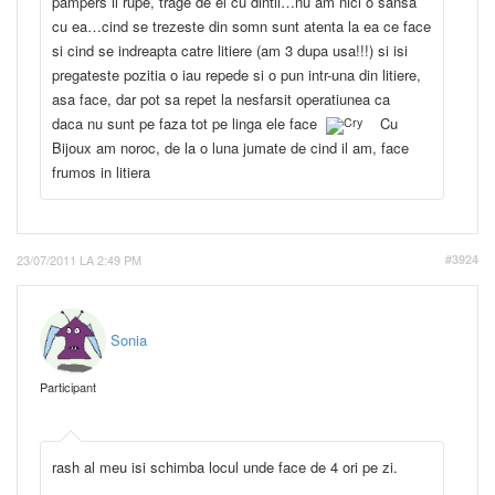
pampers il rupe, trage de el cu dintii…nu am nici o sansa
cu ea…cind se trezeste din somn sunt atenta la ea ce face
si cind se indreapta catre litiere (am 3 dupa usa!!!) si isi
pregateste pozitia o iau repede si o pun intr-una din litiere,
asa face, dar pot sa repet la nesfarsit operatiunea ca
daca nu sunt pe faza tot pe linga ele face
Cu
Bijoux am noroc, de la o luna jumate de cind il am, face
frumos in litiera
23/07/2011 LA 2:49 PM
#3924
Sonia
Participant
rash al meu isi schimba locul unde face de 4 ori pe zi.