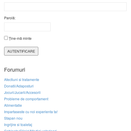
Parolă:
Ține-mă minte
AUTENTIFICARE
Forumuri
Afectiuni si tratamente
Donatii/Adaposturi
Jocuri/Jucarii/Accesorii
Probleme de comportament
Alimentatie
Impartaseste cu noi experienta ta!
Stapan nou
Ingrijire si toaletaj
Cabinete/Clinici/Medici veterinari