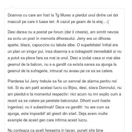
Doamna cu care am fost la Tg Mures a pierdut unul dintre cei doi
masculi pe care ii luase ieri. A cazut pe geam de la etaj…:(
Desi dansa nu a postat pe forum (dar il citeste), am simtit nevoia
sa scriu un post in memoria dihorasului. Jerry era un dihoras
aparte, blaze, capuccino cu labute albe. O superbitate! Initial era
un plan un singur pui, insa doamna s-a indragostit iremediabil si nu
a putut sa plece fara sa mai ia unul. Desi a izolat casa si mai ales
geamul de la balcon, nu s-a gandit ca exista sansa sa ajunga la
geamul de la sufragerie, intrucat nu aveau pe ce sa se catere.
Pierderea lui Jerry trebuie sa fie un semnal de alarma pentru noi
toti. Si eu am patit acelasi lucru cu Bijou, desi, slava Domnului, nu
am pierdut-o la momentul respectiv: nici acum nu imi explic cum a
reusit sa se catere pe peretele balconului. Dihorii sunt foarte
ingeniosi; nu ii subestimati! Daca va ganditi: 'nu are cum sa
ajunga, este imposibil' ati gresit din start. Deja avem multe
exemple de acest gen care infirma acest lucru.
Nu conteaza ca aveti fereastra in tavan, puneti site bine