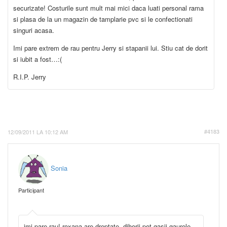
securizate! Costurile sunt mult mai mici daca luati personal rama
si plasa de la un magazin de tamplarie pvc si le confectionati
singuri acasa.
Imi pare extrem de rau pentru Jerry si stapanii lui. Stiu cat de dorit
si iubit a fost…:(
R.I.P. Jerry
12/09/2011 LA 10:12 AM
#4183
Sonia
Participant
imi pare rau! roxana are dreptate, dihorii pot gasii gaurele