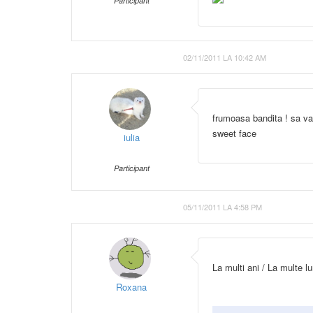
Participant
02/11/2011 LA 10:42 AM
frumoasa bandita ! sa va
sweet face
iulia
Participant
05/11/2011 LA 4:58 PM
La multi ani / La multe lu
Roxana