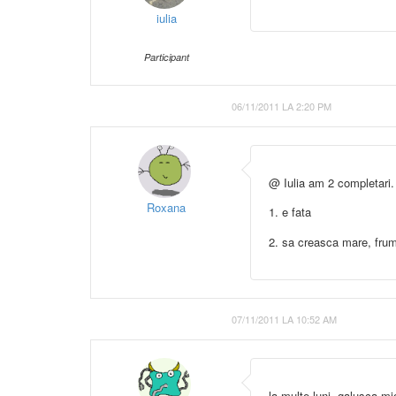
iulia
Participant
06/11/2011 LA 2:20 PM
@ Iulia am 2 completari.
Roxana
1. e fata
2. sa creasca mare, fru
07/11/2011 LA 10:52 AM
la multe luni, galusca mi