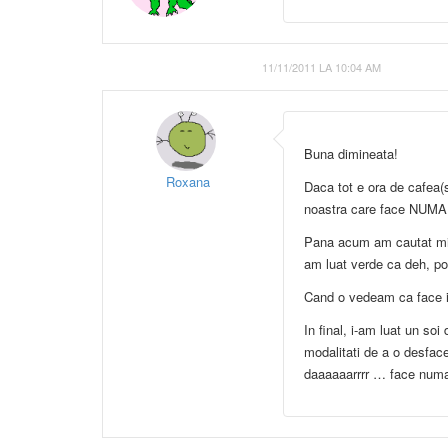
11/11/2011 LA 10:04 AM
Buna dimineata!
Roxana
Daca tot e ora de cafea(
noastra care face NUMAI 
Pana acum am cautat mili
am luat verde ca deh, po
Cand o vedeam ca face in
In final, i-am luat un so
modalitati de a o desfac
daaaaaarrrr … face numa