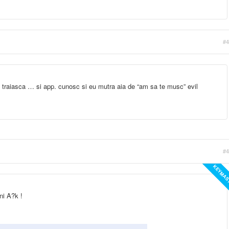
#4
 traiasca … si app. cunosc si eu mutra aia de “am sa te musc” evil
#4
KEYMAS
ni A?k !