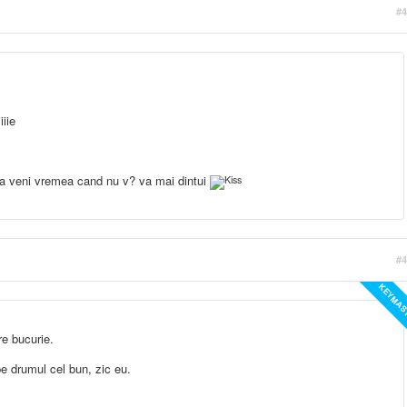
#4
iiie
va veni vremea cand nu v? va mai dintui
#4
KEYMAS
e bucurie.
 drumul cel bun, zic eu.