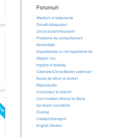
Forumuri
Afectiuni si tratamente
Donatii/Adaposturi
342
Jocuri/Jucarii/Accesorii
Probleme de comportament
Alimentatie
Impartaseste cu noi experienta ta!
Stapan nou
Ingrijire si toaletaj
Cabinete/Clinici/Medici veterinari
Nume de dihori si alinturi
Reproductie
352
Concursuri si intalniri
Cum invatam dihorul la litiera
TER
Sa facem cunostinta
Diverse
Calatorii/transport
English Section