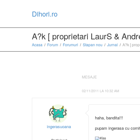
Dihori.ro
A?k [ proprietari LaurS & And
Acasa
Forum
Forumuri
Stapan nou
Jurnal
A?k [ prop
MESAJE
02/11/2011 LA 10:32 AM
haha, bandita!!!
ingerasuoana
pupam ingerasa cu cornit