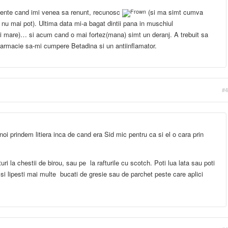
ente cand imi venea sa renunt, recunosc
(si ma simt cumva
nu mai pot). Ultima data mi-a bagat dintii pana in muschiul
i mare)… si acum cand o mai fortez(mana) simt un deranj. A trebuit sa
armacie sa-mi cumpere Betadina si un antiinflamator.
#4
i prindem litiera inca de cand era Sid mic pentru ca si el o cara prin
ri la chestii de birou, sau pe la rafturile cu scotch. Poti lua lata sau poti
e si lipesti mai multe bucati de gresie sau de parchet peste care aplici