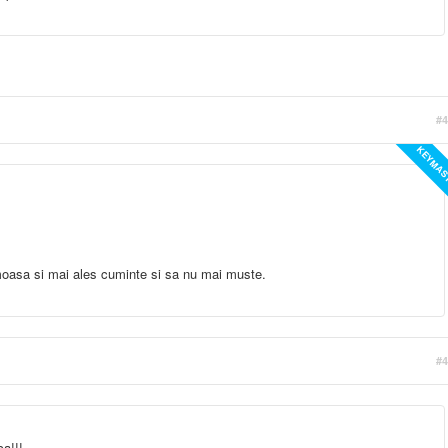
#4
KEYMAS
moasa si mai ales cuminte si sa nu mai muste.
#4
ca!!!