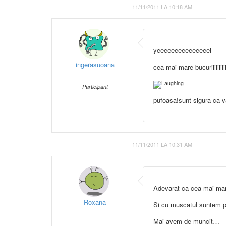
11/11/2011 LA 10:18 AM
yeeeeeeeeeeeeeeei
ingerasuoana
cea mai mare bucuriiiiiiiiii
Participant
pufoasa!sunt sigura ca 
11/11/2011 LA 10:31 AM
Adevarat ca cea mai mar
Roxana
Si cu muscatul suntem pe
Mai avem de muncit…