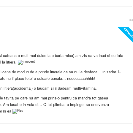
#4
KEYMAS
si cafeaua e mult mai dulce la o barfa mica) am zis sa va laud si eu fata
la litiera.
oane de moduri de a prinde litierele ca sa nu le desfaca… in zadar. I-
ate nu ii place fetei o culoare banala… neeeeaaaahhhh!
 litiera(accidental) o laudam si ii dadeam multivitamina.
i de tavita pe care nu am mai prins-o pentru ca mandra tot gasea
e. Am lasat-o in voia ei… O tot plimba, o impinge, se enerveaza
i in ea