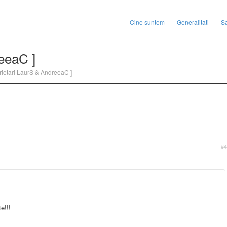
Cine suntem
Generalitati
S
reeaC ]
rietari LaurS & AndreeaC ]
#4
e!!!