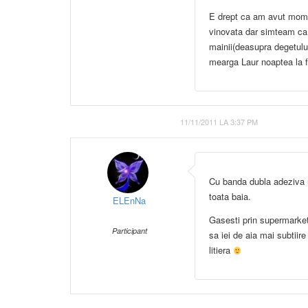
E drept ca am avut mom
vinovata dar simteam ca 
mainii(deasupra degetulu
mearga Laur noaptea la f
11/11/2011 LA 3:37 PM
Cu banda dubla adeziva no
toata baia.
ELEnNa
Gasesti prin supermarketu
Participant
sa iei de aia mai subtiir
litiera