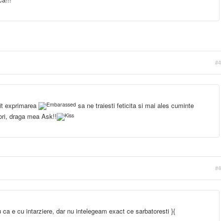
#4
it exprimarea
sa ne traiesti feticita si mai ales cuminte
itori, draga mea Ask!!
#4
u ca e cu intarziere, dar nu intelegeam exact ce sarbatoresti }{