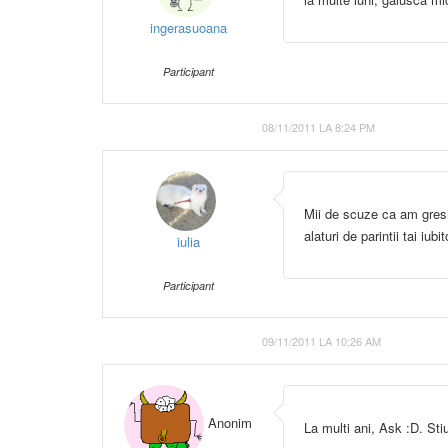
ingerasuoana
Participant
08/11/2011 LA 8:24 PM
Mii de scuze ca am gres
alaturi de parintii tai iub
iulia
Participant
09/11/2011 LA 10:26 AM
Anonim
La multi ani, Ask :D. Sti