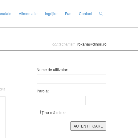
anatate
Alimentatie
Ingrijire
Fun
Contact
contact email
roxana@dihori.ro
Nume de utilizator:
341
Parolă:
Ține-mă minte
AUTENTIFICARE