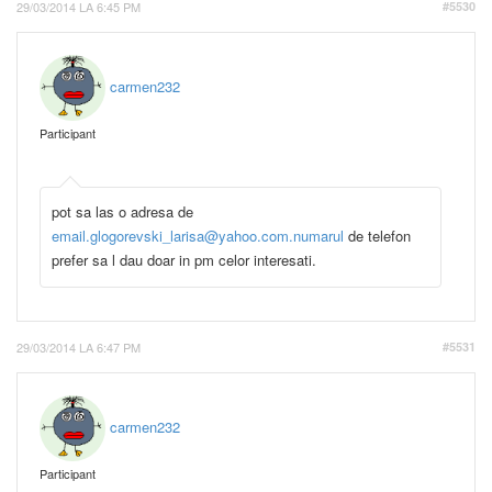
29/03/2014 LA 6:45 PM
#5530
carmen232
Participant
pot sa las o adresa de
email.glogorevski_larisa@yahoo.com.numarul
de telefon
prefer sa l dau doar in pm celor interesati.
29/03/2014 LA 6:47 PM
#5531
carmen232
Participant