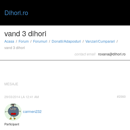
Dihori.ro
Toggle
vand 3 dihori
Acasa
Forum
Forumuri
Donatii/Adaposturi
Vanzari/Cumparari
vand 3 dihori
naviga
contact email
roxana@dihori.ro
MESAJE
29/03/2014 LA 12:41 AM
#2560
carmen232
Participant