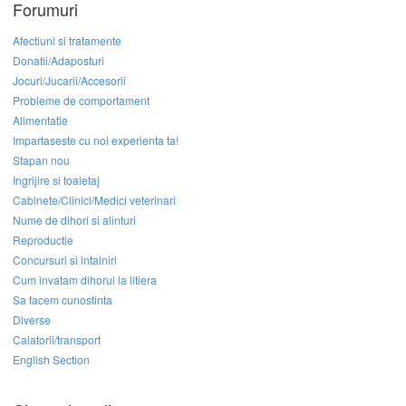
Forumuri
Afectiuni si tratamente
Donatii/Adaposturi
Jocuri/Jucarii/Accesorii
Probleme de comportament
Alimentatie
Impartaseste cu noi experienta ta!
Stapan nou
Ingrijire si toaletaj
Cabinete/Clinici/Medici veterinari
Nume de dihori si alinturi
Reproductie
Concursuri si intalniri
Cum invatam dihorul la litiera
Sa facem cunostinta
Diverse
Calatorii/transport
English Section