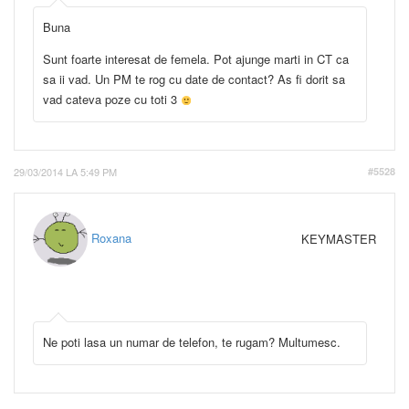
Buna
Sunt foarte interesat de femela. Pot ajunge marti in CT ca
sa ii vad. Un PM te rog cu date de contact? As fi dorit sa
vad cateva poze cu toti 3
29/03/2014 LA 5:49 PM
#5528
Roxana
KEYMASTER
Ne poti lasa un numar de telefon, te rugam? Multumesc.