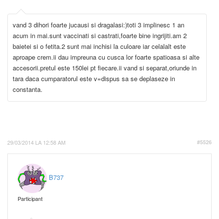
vand 3 dihori foarte jucausi si dragalasi:)toti 3 implinesc 1 an
acum in mai.sunt vaccinati si castrati,foarte bine ingrijiti.am 2
baietei si o fetita.2 sunt mai inchisi la culoare iar celalalt este
aproape crem.ii dau impreuna cu cusca lor foarte spatioasa si alte
accesorii.pretul este 150lei pt fiecare.ii vand si separat,oriunde in
tara daca cumparatorul este v=dispus sa se deplaseze in
constanta.
29/03/2014 LA 12:58 AM
#5526
B737
Participant