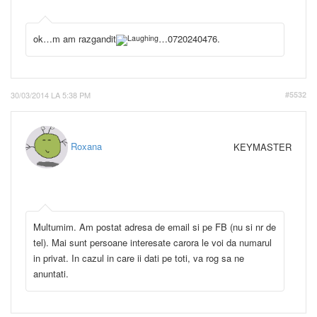
ok…m am razgandit
…0720240476.
30/03/2014 LA 5:38 PM
#5532
Roxana
KEYMASTER
Multumim. Am postat adresa de email si pe FB (nu si nr de
tel). Mai sunt persoane interesate carora le voi da numarul
in privat. In cazul in care ii dati pe toti, va rog sa ne
anuntati.