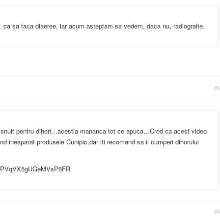
la ca sa faca diaeree, iar acum asteptam sa vedem, daca nu, radiografie.
#5
isnuit pentru dihori…acestia mananca tot ce apuca…Cred ca acest video
and ineaparat produsele Cunipic,dar iti recomand sa ii cumperi dihorului
4zkPVqVX5gUGeMVsP6FR
#5