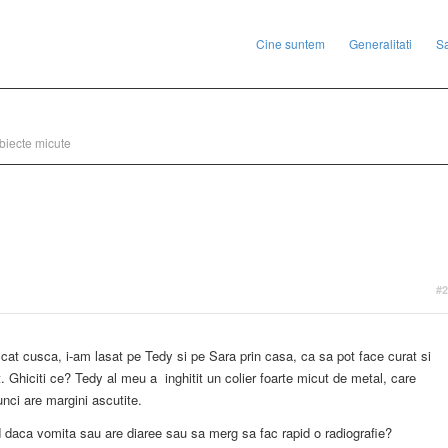
Cine suntem
Generalitati
S
obiecte micute
#2
cat cusca, i-am lasat pe Tedy si pe Sara prin casa, ca sa pot face curat si
it. Ghiciti ce? Tedy al meu a inghitit un colier foarte micut de metal, care
unci are margini ascutite.
 daca vomita sau are diaree sau sa merg sa fac rapid o radiografie?