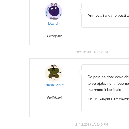
Am fost, i-a dat o pasti
DavidH
Participant
20/12/2013 LA 7:17 PM
Se pare ca este ceva ob
te va ajuta..nu iti recom
IrienaConut
tau hrana intestinala.
Participant
list=PLAlI-gk0FsmYa
21/12/2013 LA 3:46 PM