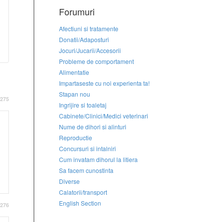
Forumuri
Afectiuni si tratamente
Donatii/Adaposturi
Jocuri/Jucarii/Accesorii
Probleme de comportament
Alimentatie
Impartaseste cu noi experienta ta!
Stapan nou
275
Ingrijire si toaletaj
Cabinete/Clinici/Medici veterinari
Nume de dihori si alinturi
Reproductie
Concursuri si intalniri
Cum invatam dihorul la litiera
Sa facem cunostinta
Diverse
Calatorii/transport
English Section
276