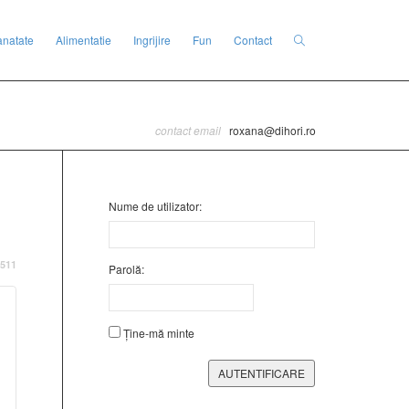
anatate
Alimentatie
Ingrijire
Fun
Contact
contact email
roxana@dihori.ro
Nume de utilizator:
511
Parolă:
Ține-mă minte
AUTENTIFICARE