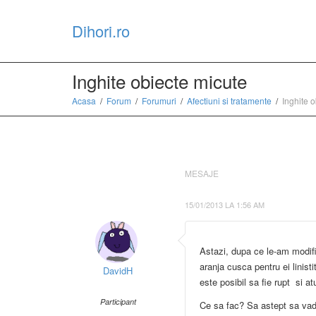
Dihori.ro
Inghite obiecte micute
Acasa
Forum
Forumuri
Afectiuni si tratamente
Inghite 
MESAJE
15/01/2013 LA 1:56 AM
Astazi, dupa ce le-am modifi
aranja cusca pentru ei linist
DavidH
este posibil sa fie rupt si at
Participant
Ce sa fac? Sa astept sa vad