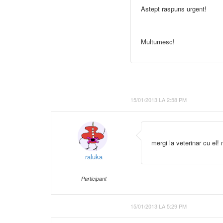
Astept raspuns urgent!
Multumesc!
15/01/2013 LA 2:58 PM
mergi la veterinar cu el!
raluka
Participant
15/01/2013 LA 5:29 PM