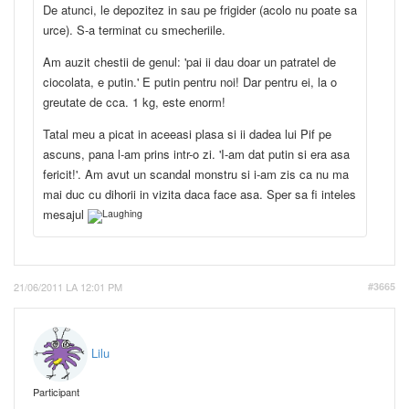
De atunci, le depozitez in sau pe frigider (acolo nu poate sa
urce). S-a terminat cu smecheriile.
Am auzit chestii de genul: 'pai ii dau doar un patratel de
ciocolata, e putin.' E putin pentru noi! Dar pentru ei, la o
greutate de cca. 1 kg, este enorm!
Tatal meu a picat in aceeasi plasa si ii dadea lui Pif pe
ascuns, pana l-am prins intr-o zi. 'I-am dat putin si era asa
fericit!'. Am avut un scandal monstru si i-am zis ca nu ma
mai duc cu dihorii in vizita daca face asa. Sper sa fi inteles
mesajul
21/06/2011 LA 12:01 PM
#3665
Lilu
Participant