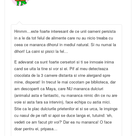
Hmmm…este foarte interesant de ce unii oameni persista
in a le da tot felul de alimente care nu au nicio treaba cu
ceea ce mananca dihorul in mediul natural. Si nu numai la
dihori! La caini si pisici la fel…
E adevarat ca sunt foarte cersetori si ti se inmoaie inima
cand se uita la tine si vor si ei. Pif al meu detecteaza
ciocolata de la 3 camere distanta si vine alergand spre
mine, disperat! In trecut le mai cocotam pe biblioteca, dar
am descoperit ca Maya, care NU mananca dulciuri
(animalul asta e fantastic, nu mananca nimic din ce nu are
voie si asta fara sa intervin), face echipa cu astia mici.
Stie ca le plac dulciurile prietenilor ei si se urca, le impinge
cu nasul de pe raft si apoi se duce langa ei, tutuind: 'eh,
vedeti ce am facut ptr voi?' Dar ea nu mananca! O face
doar pentru ei, pripasa…