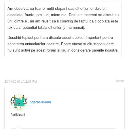
Am observat ca foarte multi stapani dau dihorilor lor dulciuri:
ciocolata, fructe, prajituri, miere etc. Desi am incercat sa discut cu
unii dintre ei, nu am reusit sa ii conving de faptul ca ciocolata este
toxica si potential fatala dihorilor (si nu numai).
Deschid topicul pentru a discuta acest subiect important pentru
sanatatea animalutelor noastre. Poate citesc si alti stapani care
nu sunt activi pe acest forum si iau in considerare parerile noastre.
23/11/2010 LA 2:06 PM
#2881
ingerasuoana
Participant