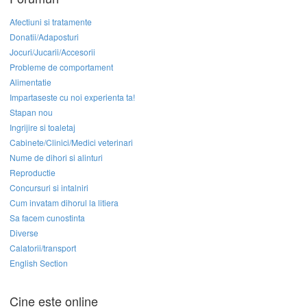
Afectiuni si tratamente
Donatii/Adaposturi
Jocuri/Jucarii/Accesorii
Probleme de comportament
Alimentatie
Impartaseste cu noi experienta ta!
Stapan nou
Ingrijire si toaletaj
Cabinete/Clinici/Medici veterinari
Nume de dihori si alinturi
Reproductie
Concursuri si intalniri
Cum invatam dihorul la litiera
Sa facem cunostinta
Diverse
Calatorii/transport
English Section
Cine este online