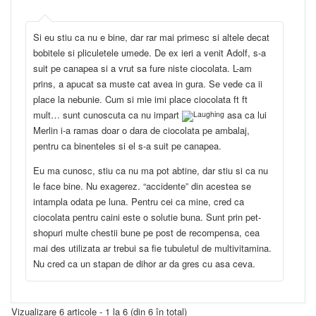
Si eu stiu ca nu e bine, dar rar mai primesc si altele decat
bobitele si pliculetele umede. De ex ieri a venit Adolf, s-a
suit pe canapea si a vrut sa fure niste ciocolata. L-am
prins, a apucat sa muste cat avea in gura. Se vede ca ii
place la nebunie. Cum si mie imi place ciocolata ft ft
mult… sunt cunoscuta ca nu impart
asa ca lui
Merlin i-a ramas doar o dara de ciocolata pe ambalaj,
pentru ca binenteles si el s-a suit pe canapea.
Eu ma cunosc, stiu ca nu ma pot abtine, dar stiu si ca nu
le face bine. Nu exagerez. “accidente” din acestea se
intampla odata pe luna. Pentru cei ca mine, cred ca
ciocolata pentru caini este o solutie buna. Sunt prin pet-
shopuri multe chestii bune pe post de recompensa, cea
mai des utilizata ar trebui sa fie tubuletul de multivitamina.
Nu cred ca un stapan de dihor ar da gres cu asa ceva.
Vizualizare 6 articole - 1 la 6 (din 6 în total)