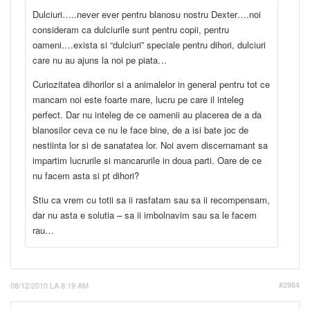
Dulciuri…..never ever pentru blanosu nostru Dexter….noi
consideram ca dulciurile sunt pentru copii, pentru
oameni….exista si “dulciuri” speciale pentru dihori, dulciuri
care nu au ajuns la noi pe piata…
Curiozitatea dihorilor si a animalelor in general pentru tot ce
mancam noi este foarte mare, lucru pe care il inteleg
perfect. Dar nu inteleg de ce oamenii au placerea de a da
blanosilor ceva ce nu le face bine, de a isi bate joc de
nestiinta lor si de sanatatea lor. Noi avem discernamant sa
impartim lucrurile si mancarurile in doua parti. Oare de ce
nu facem asta si pt dihori?
Stiu ca vrem cu totii sa ii rasfatam sau sa ii recompensam,
dar nu asta e solutia – sa ii imbolnavim sau sa le facem
rau…
08/12/2010 LA 8:19 AM
#2984