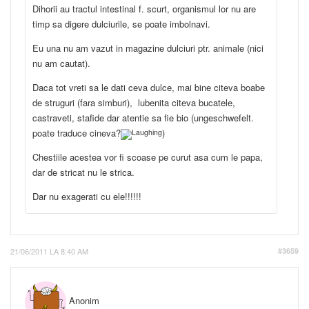
Dihorii au tractul intestinal f. scurt, organismul lor nu are
timp sa digere dulciurile, se poate imbolnavi.
Eu una nu am vazut in magazine dulciuri ptr. animale (nici
nu am cautat).
Daca tot vreti sa le dati ceva dulce, mai bine citeva boabe
de struguri (fara simburi), lubenita citeva bucatele,
castraveti, stafide dar atentie sa fie bio (ungeschwefelt.
poate traduce cineva?
)
Chestiile acestea vor fi scoase pe curut asa cum le papa,
dar de stricat nu le strica.
Dar nu exagerati cu ele!!!!!!
21/06/2011 LA 8:40 AM
#3659
Anonim