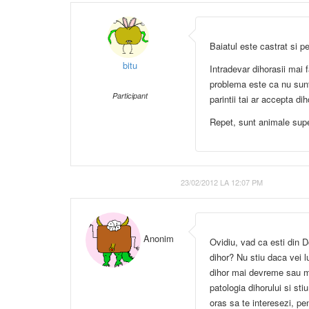
Baiatul este castrat si pe
bitu
Intradevar dihorasii mai f
problema este ca nu sunt 
Participant
parintii tai ar accepta dih
Repet, sunt animale sup
23/02/2012 LA 12:07 PM
Anonim
Ovidiu, vad ca esti din 
dihor? Nu stiu daca vei lu
dihor mai devreme sau ma
patologia dihorului si sti
oras sa te interesezi, pen