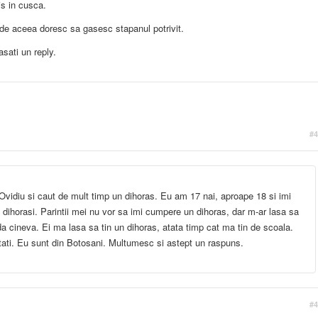
is in cusca.
i de aceea doresc sa gasesc stapanul potrivit.
asati un reply.
#4
idiu si caut de mult timp un dihoras. Eu am 17 nai, aproape 18 si imi
 dihorasi. Parintii mei nu vor sa imi cumpere un dihoras, dar m-ar lasa sa
da cineva. Ei ma lasa sa tin un dihoras, atata timp cat ma tin de scoala.
ati. Eu sunt din Botosani. Multumesc si astept un raspuns.
#4