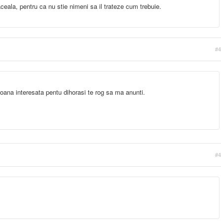
aceala, pentru ca nu stie nimeni sa il trateze cum trebuie.
#4
ana interesata pentu dihorasi te rog sa ma anunti.
#4