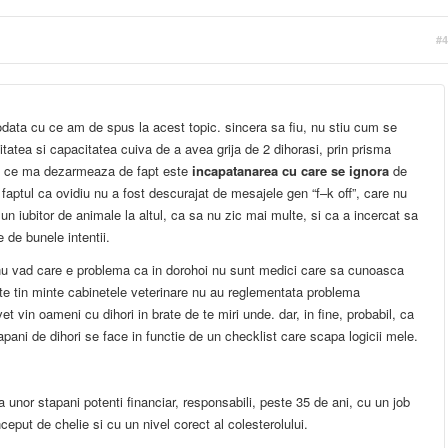
#4
-odata cu ce am de spus la acest topic. sincera sa fiu, nu stiu cum se
tatea si capacitatea cuiva de a avea grija de 2 dihorasi, prin prisma
ea ce ma dezarmeaza de fapt este
incapatanarea cu care se ignora
de
 faptul ca ovidiu nu a fost descurajat de mesajele gen “f–k off”, care nu
 un iubitor de animale la altul, ca sa nu zic mai multe, si ca a incercat sa
 de bunele intentii.
, nu vad care e problema ca in dorohoi nu sunt medici care sa cunoasca
cate tin minte cabinetele veterinare nu au reglementata problema
 vet vin oameni cu dihori in brate de te miri unde. dar, in fine, probabil, ca
tapani de dihori se face in functie de un checklist care scapa logicii mele.
a unor stapani potenti financiar, responsabili, peste 35 de ani, cu un job
inceput de chelie si cu un nivel corect al colesterolului.