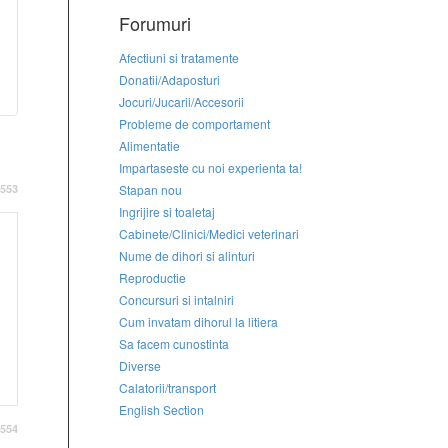
Forumuri
Afectiuni si tratamente
Donatii/Adaposturi
Jocuri/Jucarii/Accesorii
Probleme de comportament
Alimentatie
Impartaseste cu noi experienta ta!
Stapan nou
553
Ingrijire si toaletaj
Cabinete/Clinici/Medici veterinari
Nume de dihori si alinturi
Reproductie
Concursuri si intalniri
Cum invatam dihorul la litiera
Sa facem cunostinta
Diverse
Calatorii/transport
English Section
554