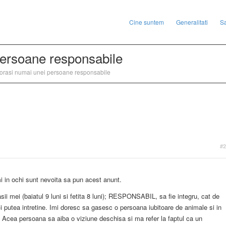
Cine suntem
Generalitati
S
persoane responsabile
orasi numai unei persoane responsabile
#2
mi in ochi sunt nevoita sa pun acest anunt.
ii mei (baiatul 9 luni si fetita 8 luni); RESPONSABIL, sa fie integru, cat de
-i putea intretine. Imi doresc sa gasesc o persoana iubitoare de animale si in
i. Acea persoana sa aiba o viziune deschisa si ma refer la faptul ca un