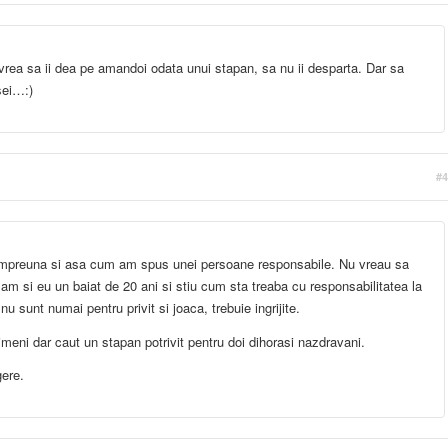
rea sa ii dea pe amandoi odata unui stapan, sa nu ii desparta. Dar sa
sei…:)
#4
 impreuna si asa cum am spus unei persoane responsabile. Nu vreau sa
ar am si eu un baiat de 20 ani si stiu cum sta treaba cu responsabilitatea la
u sunt numai pentru privit si joaca, trebuie ingrijite.
meni dar caut un stapan potrivit pentru doi dihorasi nazdravani.
ere.