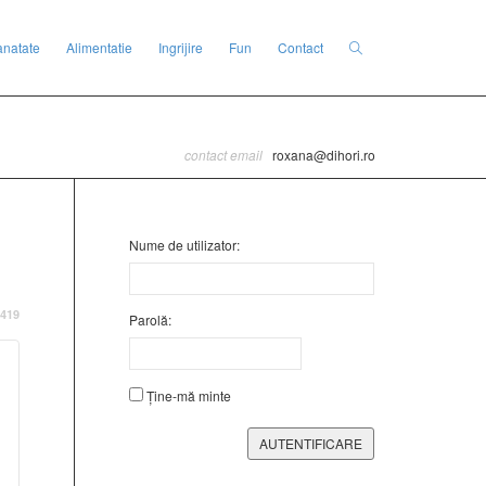
anatate
Alimentatie
Ingrijire
Fun
Contact
contact email
roxana@dihori.ro
Nume de utilizator:
419
Parolă:
Ține-mă minte
AUTENTIFICARE