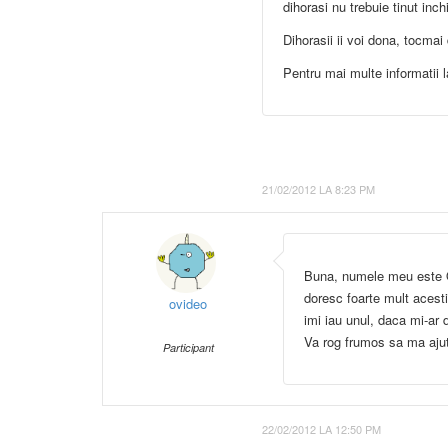
dihorasi nu trebuie tinut inch
Dihorasii ii voi dona, tocma
Pentru mai multe informatii l
21/02/2012 LA 8:23 PM
Buna, numele meu este Ov
doresc foarte mult acesti
ovideo
imi iau unul, daca mi-ar 
Va rog frumos sa ma ajut
Participant
22/02/2012 LA 12:50 PM