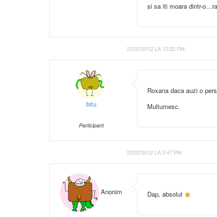
si sa iti moara dintr-o…r
23/02/2012 LA 12:22 PM
Roxana daca auzi o perso
bitu
Multumesc.
Participant
23/02/2012 LA 3:47 PM
Anonim
Dap, absolut