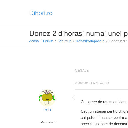
Dihori.ro
Donez 2 dihorasi numai unei 
Acasa
Forum
Forumuri
Donatii/Adaposturi
Donez 2 dih
MESAJE
20/02/2012 LA 12:42 PM
Cu parere de rau si cu lacri
bitu
Caut un stapan pentru dihoras
cat potent financiar pentru a
Participant
special iubitoare de dihoras