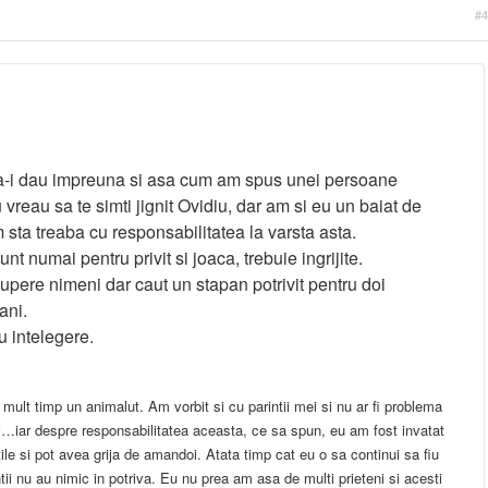
#4
sa-i dau impreuna si asa cum am spus unei persoane
vreau sa te simti jignit Ovidiu, dar am si eu un baiat de
m sta treaba cu responsabilitatea la varsta asta.
nt numai pentru privit si joaca, trebuie ingrijite.
upere nimeni dar caut un stapan potrivit pentru doi
ani.
 intelegere.
 mult timp un animalut. Am vorbit si cu parintii mei si nu ar fi problema
…iar despre responsabilitatea aceasta, ce sa spun, eu am fost invatat
ile si pot avea grija de amandoi. Atata timp cat eu o sa continui sa fiu
ntii nu au nimic in potriva. Eu nu prea am asa de multi prieteni si acesti