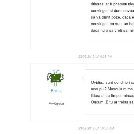
dihorasi ar fi prietenii i
convingeti si dumneavoas
sa va trimit poze, daca 
convingeti ca sunt un bai
daca nu o sa vreti sa mii
22/02/2012 LA 9:38 PM
Ovidiu.. sunt doi dihori c
acei pui? Masculii miros 
Elisza
litiera si cu timpul miro
Oricum..Bitu ar trebui sa 
Participant
23/02/2012 LA 10:55 AM