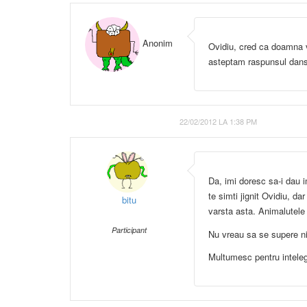
Anonim
Ovidiu, cred ca doamna v
asteptam raspunsul dan
22/02/2012 LA 1:38 PM
Da, imi doresc sa-i dau
te simti jignit Ovidiu, d
bitu
varsta asta. Animalutele n
Participant
Nu vreau sa se supere ni
Multumesc pentru inteleg