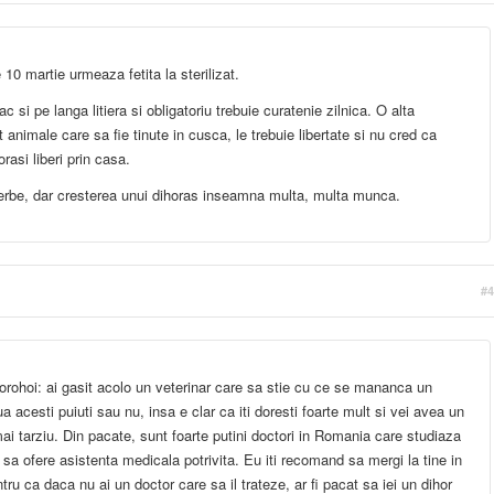
 10 martie urmeaza fetita la sterilizat.
ac si pe langa litiera si obligatoriu trebuie curatenie zilnica. O alta
animale care sa fie tinute in cusca, le trebuie libertate si nu cred ca
orasi liberi prin casa.
erbe, dar cresterea unui dihoras inseamna multa, multa munca.
#4
Dorohoi: ai gasit acolo un veterinar care sa stie cu ce se mananca un
a acesti puiuti sau nu, insa e clar ca iti doresti foarte mult si vei avea un
i tarziu. Din pacate, sunt foarte putini doctori in Romania care studiaza
u sa ofere asistenta medicala potrivita. Eu iti recomand sa mergi la tine in
tru ca daca nu ai un doctor care sa il trateze, ar fi pacat sa iei un dihor