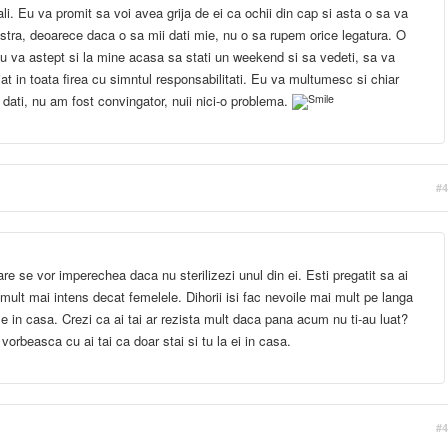
deali. Eu va promit sa voi avea grija de ei ca ochii din cap si asta o sa va
tra, deoarece daca o sa mii dati mie, nu o sa rupem orice legatura. O
eu va astept si la mine acasa sa stati un weekend si sa vedeti, sa va
at in toata firea cu simntul responsabilitati. Eu va multumesc si chiar
 dati, nu am fost convingator, nuii nici-o problema.
#4
are se vor imperechea daca nu sterilizezi unul din ei. Esti pregatit sa ai
mult mai intens decat femelele. Dihorii isi fac nevoile mai mult pe langa
ase in casa. Crezi ca ai tai ar rezista mult daca pana acum nu ti-au luat?
vorbeasca cu ai tai ca doar stai si tu la ei in casa.
#4