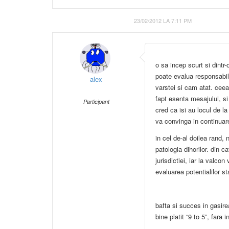
23/02/2012 LA 7:11 PM
o sa incep scurt si dintr
poate evalua responsabili
alex
varstei si cam atat. ce
fapt esenta mesajului, si
Participant
cred ca isi au locul de la
va convinga in continuare
in cel de-al doilea rand
patologia dihorilor. din 
jurisdictiei, iar la valcon
evaluarea potentialilor s
bafta si succes in gasire
bine platit “9 to 5”, fara 