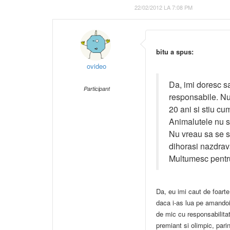
22/02/2012 LA 7:08 PM
bitu a spus:
ovideo
Da, imi doresc 
Participant
responsabile. Nu 
20 ani si stiu cu
Animalutele nu su
Nu vreau sa se s
dihorasi nazdrav
Multumesc pentru
Da, eu imi caut de foarte
daca i-as lua pe amandoi
de mic cu responsabilitat
premiant si olimpic, pari