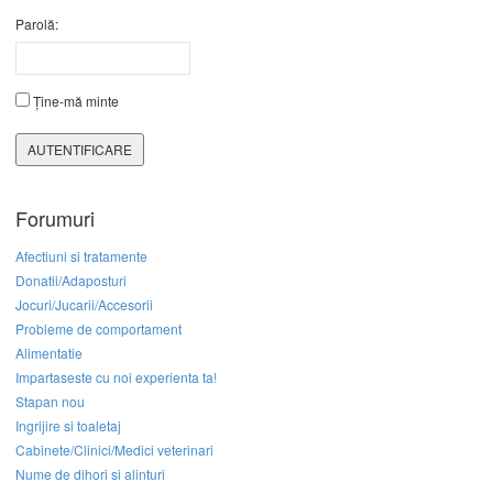
Parolă:
Ține-mă minte
AUTENTIFICARE
Forumuri
Afectiuni si tratamente
Donatii/Adaposturi
Jocuri/Jucarii/Accesorii
Probleme de comportament
Alimentatie
Impartaseste cu noi experienta ta!
Stapan nou
Ingrijire si toaletaj
Cabinete/Clinici/Medici veterinari
Nume de dihori si alinturi