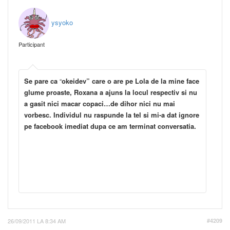
ysyoko
Participant
Se pare ca
“
okeidev”
care o are pe Lola de la mine face
glume proaste, Roxana a ajuns la locul respectiv si nu
a gasit nici macar copaci…de dihor nici nu mai
vorbesc. Individul nu raspunde la tel si mi-a dat ignore
pe facebook imediat dupa ce am terminat conversatia.
26/09/2011 LA 8:34 AM
#4209