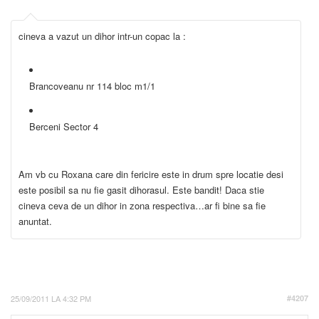
cineva a vazut un dihor intr-un copac la :
Brancoveanu nr 114 bloc m1/1
Berceni Sector 4
Am vb cu Roxana care din fericire este in drum spre locatie desi
este posibil sa nu fie gasit dihorasul. Este bandit! Daca stie
cineva ceva de un dihor in zona respectiva…ar fi bine sa fie
anuntat.
25/09/2011 LA 4:32 PM
#4207