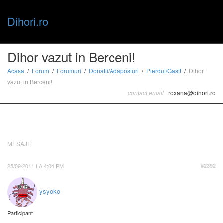
Dihori.ro
Toggle
Dihor vazut in Berceni!
Acasa
Forum
Forumuri
Donatii/Adaposturi
Pierdut/Gasit
Dihor
vazut in Berceni!
naviga
contact email
roxana@dihori.ro
MESAJE
25/09/2011 LA 4:04 PM
#2392
ysyoko
Participant