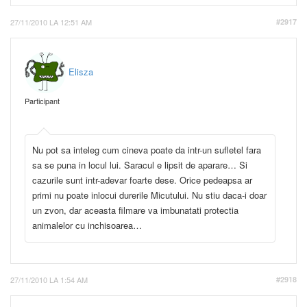
27/11/2010 LA 12:51 AM
#2917
Elisza
Participant
Nu pot sa inteleg cum cineva poate da intr-un sufletel fara
sa se puna in locul lui. Saracul e lipsit de aparare… Si
cazurile sunt intr-adevar foarte dese. Orice pedeapsa ar
primi nu poate inlocui durerile Micutului. Nu stiu daca-i doar
un zvon, dar aceasta filmare va imbunatati protectia
animalelor cu inchisoarea…
27/11/2010 LA 1:54 AM
#2918