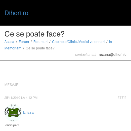
Dihori.ro
Toggle
Ce se poate face?
Acasa
Forum
Forumuri
Cabinete/Clinici/Medici veterinari
In
Memoriam
Ce se poate face?
naviga
contact email
roxana@dihori.ro
MESAJE
25/11/2010 LA 4:42 PM
#2311
Elisza
Participant