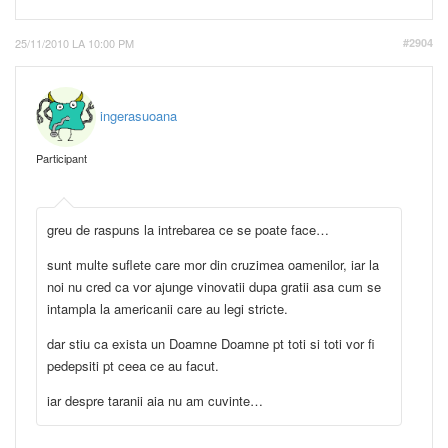
25/11/2010 LA 10:00 PM
#2904
ingerasuoana
Participant
greu de raspuns la intrebarea ce se poate face…
sunt multe suflete care mor din cruzimea oamenilor, iar la
noi nu cred ca vor ajunge vinovatii dupa gratii asa cum se
intampla la americanii care au legi stricte.
dar stiu ca exista un Doamne Doamne pt toti si toti vor fi
pedepsiti pt ceea ce au facut.
iar despre taranii aia nu am cuvinte…