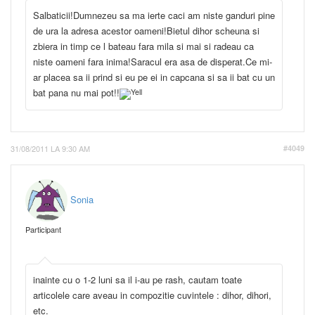
Salbaticii!Dumnezeu sa ma ierte caci am niste ganduri pine
de ura la adresa acestor oameni!Bietul dihor scheuna si
zbiera in timp ce l bateau fara mila si mai si radeau ca
niste oameni fara inima!Saracul era asa de disperat.Ce mi-
ar placea sa ii prind si eu pe ei in capcana si sa ii bat cu un
bat pana nu mai pot!!
31/08/2011 LA 9:30 AM
#4049
Sonia
Participant
inainte cu o 1-2 luni sa il i-au pe rash, cautam toate
articolele care aveau in compozitie cuvintele : dihor, dihori,
etc.