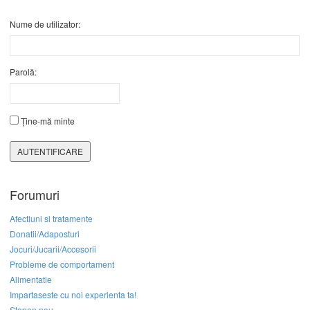
Nume de utilizator:
Parolă:
Ține-mă minte
AUTENTIFICARE
Forumuri
Afectiuni si tratamente
Donatii/Adaposturi
Jocuri/Jucarii/Accesorii
Probleme de comportament
Alimentatie
Impartaseste cu noi experienta ta!
Stapan nou