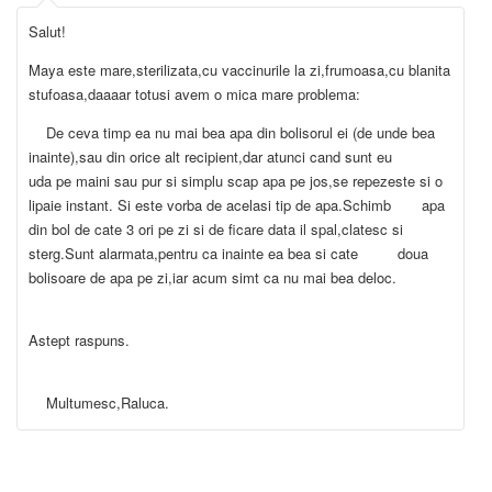
Salut!
Maya este mare,sterilizata,cu vaccinurile la zi,frumoasa,cu blanita
stufoasa,daaaar totusi avem o mica mare problema:
De ceva timp ea nu mai bea apa din bolisorul ei (de unde bea
inainte),sau din orice alt recipient,dar atunci cand sunt eu
uda pe maini sau pur si simplu scap apa pe jos,se repezeste si o
lipaie instant. Si este vorba de acelasi tip de apa.Schimb apa
din bol de cate 3 ori pe zi si de ficare data il spal,clatesc si
sterg.Sunt alarmata,pentru ca inainte ea bea si cate doua
bolisoare de apa pe zi,iar acum simt ca nu mai bea deloc.
Astept raspuns.
Multumesc,Raluca.