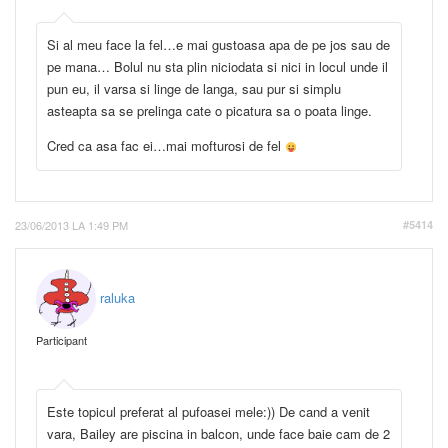
Si al meu face la fel…e mai gustoasa apa de pe jos sau de
pe mana… Bolul nu sta plin niciodata si nici in locul unde il
pun eu, il varsa si linge de langa, sau pur si simplu
asteapta sa se prelinga cate o picatura sa o poata linge.
Cred ca asa fac ei…mai mofturosi de fel
23/06/2013 LA 1:49 PM
#5414
raluka
Participant
Este topicul preferat al pufoasei mele:)) De cand a venit
vara, Bailey are piscina in balcon, unde face baie cam de 2