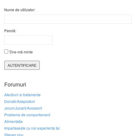
Nume de utilizator:
Parolă:
Ține-mă minte
AUTENTIFICARE
Forumuri
Afectiuni si tratamente
Donatii/Adaposturi
Jocuri/Jucarii/Accesorii
Probleme de comportament
Alimentatie
Impartaseste cu noi experienta ta!
Stapan nou