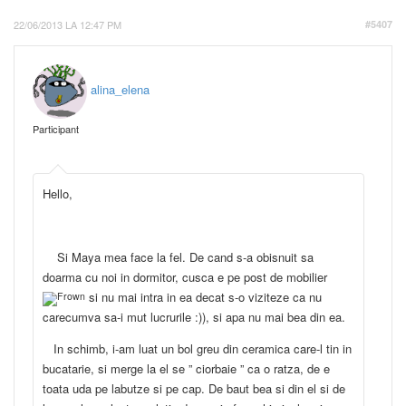
22/06/2013 LA 12:47 PM
#5407
alina_elena
Participant
Hello,
Si Maya mea face la fel. De cand s-a obisnuit sa
doarma cu noi in dormitor, cusca e pe post de mobilier
si nu mai intra in ea decat s-o viziteze ca nu
carecumva sa-i mut lucrurile :)), si apa nu mai bea din ea.
In schimb, i-am luat un bol greu din ceramica care-l tin in
bucatarie, si merge la el se ” ciorbaie ” ca o ratza, de e
toata uda pe labutze si pe cap. De baut bea si din el si de