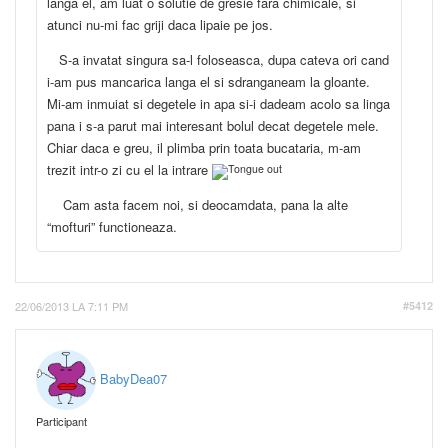
langa el, am luat o solutie de gresie fara chimicale, si
atunci nu-mi fac griji daca lipaie pe jos.
S-a invatat singura sa-l foloseasca, dupa cateva ori cand
i-am pus mancarica langa el si sdranganeam la gloante.
Mi-am inmuiat si degetele in apa si-i dadeam acolo sa linga
pana i s-a parut mai interesant bolul decat degetele mele.
Chiar daca e greu, il plimba prin toata bucataria, m-am
trezit intr-o zi cu el la intrare
Cam asta facem noi, si deocamdata, pana la alte
“mofturi” functioneaza.
22/06/2013 LA 7:11 PM
#5412
BabyDea07
Participant