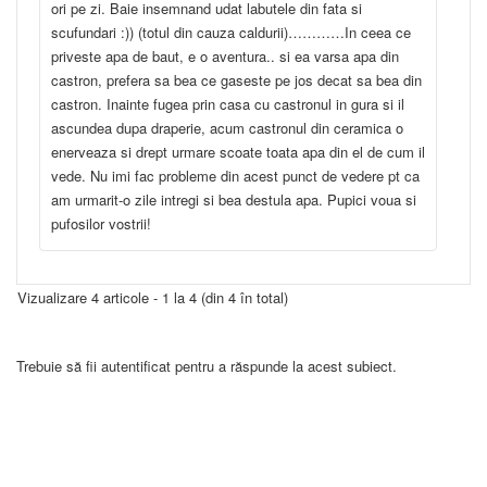
ori pe zi. Baie insemnand udat labutele din fata si
scufundari :)) (totul din cauza caldurii)…………In ceea ce
priveste apa de baut, e o aventura.. si ea varsa apa din
castron, prefera sa bea ce gaseste pe jos decat sa bea din
castron. Inainte fugea prin casa cu castronul in gura si il
ascundea dupa draperie, acum castronul din ceramica o
enerveaza si drept urmare scoate toata apa din el de cum il
vede. Nu imi fac probleme din acest punct de vedere pt ca
am urmarit-o zile intregi si bea destula apa. Pupici voua si
pufosilor vostrii!
Vizualizare 4 articole - 1 la 4 (din 4 în total)
Trebuie să fii autentificat pentru a răspunde la acest subiect.