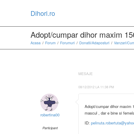
Dihori.ro
Adopt/cumpar dihor maxim 150 
Acasa
Forum
Forumuri
Donatii/Adaposturi
Vanzari/Cum
MESAJE
08/12/2012 LA 11:38 PM
Adopt/cumpar dihor maxim 150
mascul , dar e bine si femel
robertina00
ID:
pelinuta.robertuta@yaho
Participant