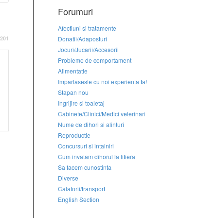
Forumuri
Afectiuni si tratamente
201
Donatii/Adaposturi
Jocuri/Jucarii/Accesorii
Probleme de comportament
Alimentatie
Impartaseste cu noi experienta ta!
Stapan nou
Ingrijire si toaletaj
Cabinete/Clinici/Medici veterinari
Nume de dihori si alinturi
Reproductie
Concursuri si intalniri
Cum invatam dihorul la litiera
Sa facem cunostinta
Diverse
Calatorii/transport
English Section