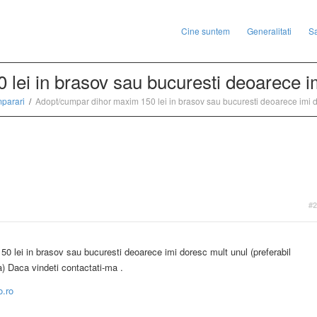
Cine suntem
Generalitati
S
lei in brasov sau bucuresti deoarece i
parari
Adopt/cumpar dihor maxim 150 lei in brasov sau bucuresti deoarece imi d
#2
 lei in brasov sau bucuresti deoarece imi doresc mult unul (preferabil
a) Daca vindeti contactati-ma .
o.ro