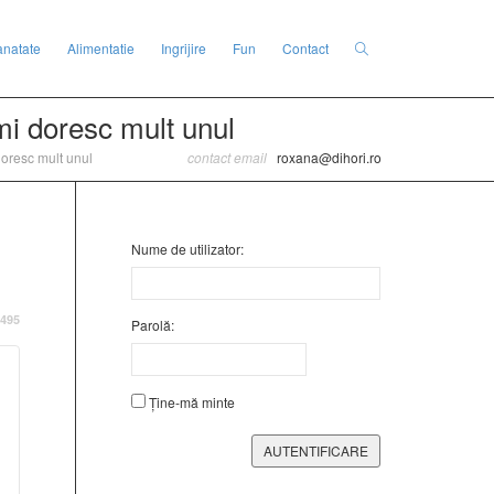
anatate
Alimentatie
Ingrijire
Fun
Contact
mi doresc mult unul
oresc mult unul
contact email
roxana@dihori.ro
Nume de utilizator:
495
Parolă:
Ține-mă minte
AUTENTIFICARE