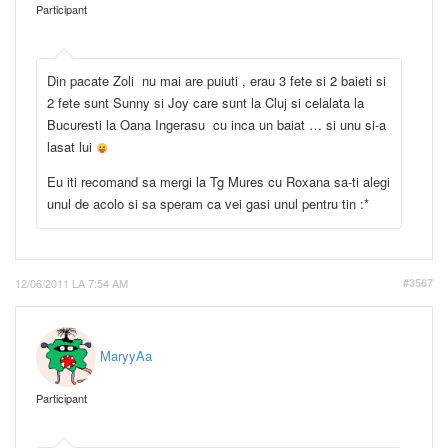
Participant
Din pacate Zoli nu mai are puiuti , erau 3 fete si 2 baieti si
2 fete sunt Sunny si Joy care sunt la Cluj si celalata la
Bucuresti la Oana Ingerasu cu inca un baiat … si unu si-a
lasat lui
Eu iti recomand sa mergi la Tg Mures cu Roxana sa-ti alegi
unul de acolo si sa speram ca vei gasi unul pentru tin :*
12/06/2011 LA 7:54 AM
#3567
MaryyAa
Participant