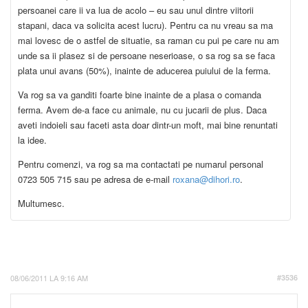
persoanei care ii va lua de acolo – eu sau unul dintre viitorii
stapani, daca va solicita acest lucru). Pentru ca nu vreau sa ma
mai lovesc de o astfel de situatie, sa raman cu pui pe care nu am
unde sa ii plasez si de persoane neserioase, o sa rog sa se faca
plata unui avans (50%), inainte de aducerea puiului de la ferma.
Va rog sa va ganditi foarte bine inainte de a plasa o comanda
ferma. Avem de-a face cu animale, nu cu jucarii de plus. Daca
aveti indoieli sau faceti asta doar dintr-un moft, mai bine renuntati
la idee.
Pentru comenzi, va rog sa ma contactati pe numarul personal
0723 505 715 sau pe adresa de e-mail
roxana@dihori.ro
.
Multumesc.
08/06/2011 LA 9:16 AM
#3536