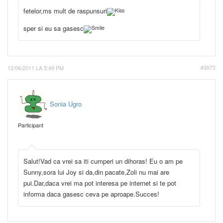
fetelor,ms mult de raspunsuri
sper si eu sa gasesc
12/06/2011 LA 5:49 PM
#3572
Sonia Ugro
Participant
Salut!Vad ca vrei sa iti cumperi un dihoras! Eu o am pe
Sunny,sora lui Joy si da,din pacate,Zoli nu mai are
pui.Dar,daca vrei ma pot interesa pe internet si te pot
informa daca gasesc ceva pe aproape.Succes!