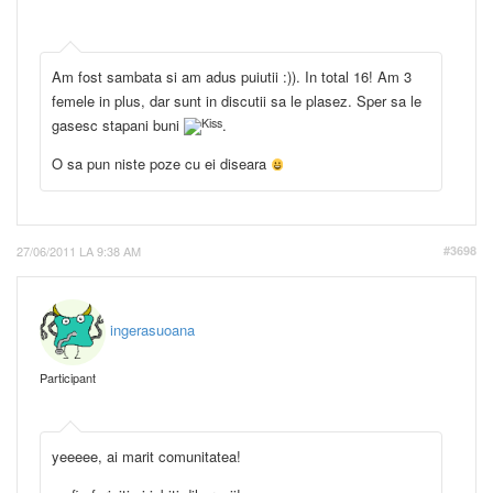
Am fost sambata si am adus puiutii :)). In total 16! Am 3
femele in plus, dar sunt in discutii sa le plasez. Sper sa le
gasesc stapani buni
.
O sa pun niste poze cu ei diseara
27/06/2011 LA 9:38 AM
#3698
ingerasuoana
Participant
yeeeee, ai marit comunitatea!