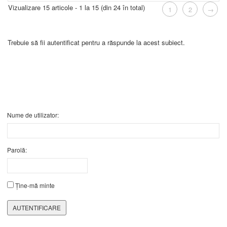
Vizualizare 15 articole - 1 la 15 (din 24 în total)
1
2
→
Trebuie să fii autentificat pentru a răspunde la acest subiect.
Nume de utilizator:
Parolă:
Ține-mă minte
AUTENTIFICARE