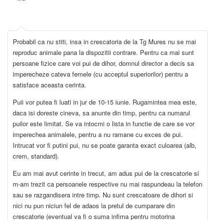
Probabil ca nu stiti, insa in crescatoria de la Tg Mures nu se mai
reproduc animale pana la dispozitii contrare. Pentru ca mai sunt
persoane fizice care voi pui de dihor, domnul director a decis sa
imperecheze cateva femele (cu acceptul superiorilor) pentru a
satisface aceasta cerinta.
Puii vor putea fi luati in jur de 10-15 iunie. Rugamintea mea este,
daca isi doreste cineva, sa anunte din timp, pentru ca numarul
puilor este limitat. Se va intocmi o lista in functie de care se vor
imperechea animalele, pentru a nu ramane cu exces de pui.
Intrucat vor fi putini pui, nu se poate garanta exact culoarea (alb,
crem, standard).
Eu am mai avut cerinte in trecut, am adus pui de la crescatorie si
m-am trezit ca persoanele respective nu mai raspundeau la telefon
sau se razgandisera intre timp. Nu sunt crescatoare de dihori si
nici nu pun niciun fel de adaos la pretul de cumparare din
crescatorie (eventual va fi o suma infima pentru motorina