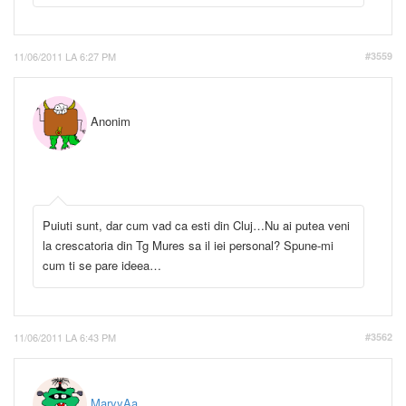
11/06/2011 LA 6:27 PM
#3559
Anonim
Puiuti sunt, dar cum vad ca esti din Cluj…Nu ai putea veni
la crescatoria din Tg Mures sa il iei personal? Spune-mi
cum ti se pare ideea…
11/06/2011 LA 6:43 PM
#3562
MaryyAa