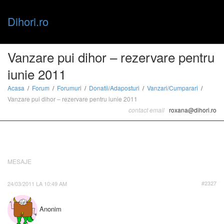
Dihori.ro
Toggle
Vanzare pui dihor – rezervare pentru
iunie 2011
naviga
Acasa
Forum
Forumuri
Donatii/Adaposturi
Vanzari/Cumparari
Vanzare pui dihor – rezervare pentru iunie 2011
contact email
roxana@dihori.ro
MESAJE
24/03/2011 LA 10:49 AM
#2327
Anonim