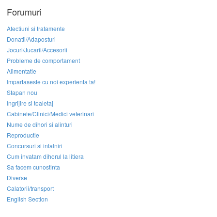
Forumuri
Afectiuni si tratamente
Donatii/Adaposturi
Jocuri/Jucarii/Accesorii
Probleme de comportament
Alimentatie
Impartaseste cu noi experienta ta!
Stapan nou
Ingrijire si toaletaj
Cabinete/Clinici/Medici veterinari
Nume de dihori si alinturi
Reproductie
Concursuri si intalniri
Cum invatam dihorul la litiera
Sa facem cunostinta
Diverse
Calatorii/transport
English Section